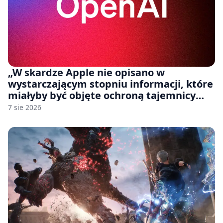
„W skardze Apple nie opisano w
wystarczającym stopniu informacji, które
miałyby być objęte ochroną tajemnicy
handlowej”. OpenAI żąda odrzucenia
7 sie 2026
pozwu