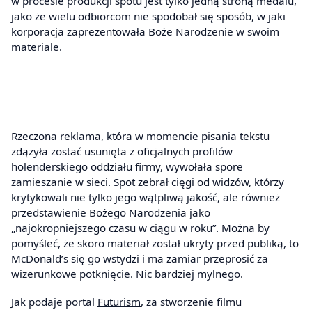
w procesie produkcji spotu jest tylko jedną stroną medalu,
jako że wielu odbiorcom nie spodobał się sposób, w jaki
korporacja zaprezentowała Boże Narodzenie w swoim
materiale.
Rzeczona reklama, która w momencie pisania tekstu
zdążyła zostać usunięta z oficjalnych profilów
holenderskiego oddziału firmy, wywołała spore
zamieszanie w sieci. Spot zebrał cięgi od widzów, którzy
krytykowali nie tylko jego wątpliwą jakość, ale również
przedstawienie Bożego Narodzenia jako
„najokropniejszego czasu w ciągu w roku”. Można by
pomyśleć, że skoro materiał został ukryty przed publiką, to
McDonald’s się go wstydzi i ma zamiar przeprosić za
wizerunkowe potknięcie. Nic bardziej mylnego.
Jak podaje portal
Futurism
, za stworzenie filmu