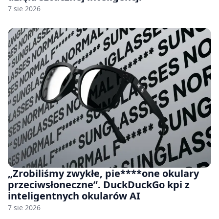
7 sie 2026
„Zrobiliśmy zwykłe, pie****one okulary
przeciwsłoneczne”. DuckDuckGo kpi z
inteligentnych okularów AI
7 sie 2026