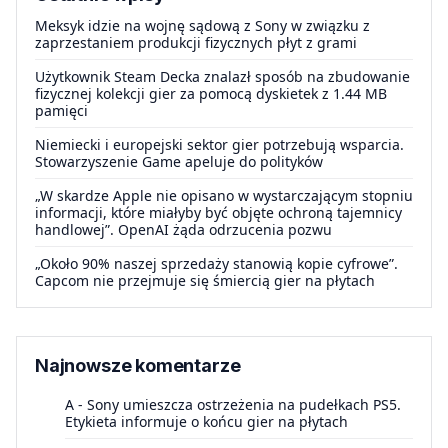
Meksyk idzie na wojnę sądową z Sony w związku z
zaprzestaniem produkcji fizycznych płyt z grami
Użytkownik Steam Decka znalazł sposób na zbudowanie
fizycznej kolekcji gier za pomocą dyskietek z 1.44 MB
pamięci
Niemiecki i europejski sektor gier potrzebują wsparcia.
Stowarzyszenie Game apeluje do polityków
„W skardze Apple nie opisano w wystarczającym stopniu
informacji, które miałyby być objęte ochroną tajemnicy
handlowej”. OpenAI żąda odrzucenia pozwu
„Około 90% naszej sprzedaży stanowią kopie cyfrowe”.
Capcom nie przejmuje się śmiercią gier na płytach
Najnowsze komentarze
A
-
Sony umieszcza ostrzeżenia na pudełkach PS5.
Etykieta informuje o końcu gier na płytach