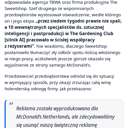
odpowiadała agencja TBWA oraz firma produkcyjna The
Sweetshop. Szef drugiego ze wspomnianych
przedsiębiorstw wystosował oświadczenie, wedle którego
on i jego ekipa
„przez siedem tygodni prawie nie spali,
a 10 wewnętrznych specjalistów ds. sztucznej
inteligencji i postprodukcji w The Gardening Club
[silnik AI] pracowało w ścisłej współpracy
z reżyserami”
. Nie wiadomo, dlaczego Sweetshop
postanowiło tłumaczyć zły odbiór spotu ilością włożonego
w niego pracy, aczkolwiek jeszcze gorsze okazało się
wyjaśnienie ze strony samego McDonald’s.
Przedstawiciel przedsiębiorstwa odniósł się do sytuacji
w wymijający sposób, przy okazji zrzucając całą winę
holenderską odnogę firmy. Jak przekazano:
Reklama została wyprodukowana dla
McDonald’s Netherlands, ale zdecydowaliśmy
się usunąć naszą świąteczną reklamę