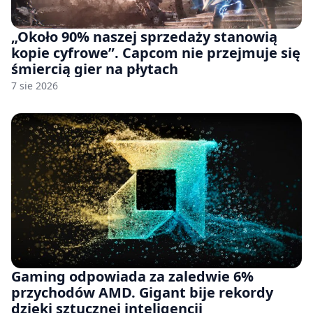
„Około 90% naszej sprzedaży stanowią
kopie cyfrowe”. Capcom nie przejmuje się
śmiercią gier na płytach
7 sie 2026
Gaming odpowiada za zaledwie 6%
przychodów AMD. Gigant bije rekordy
dzięki sztucznej inteligencji