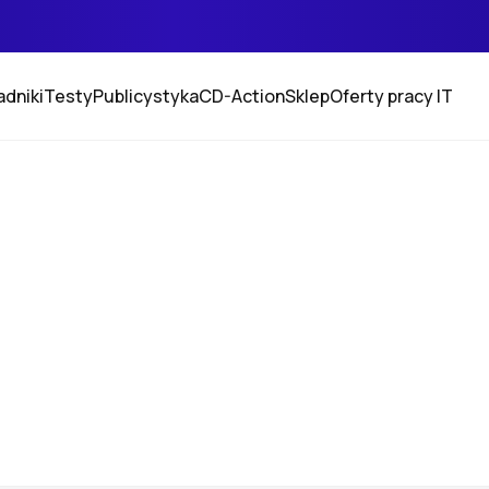
adniki
Testy
Publicystyka
CD-Action
Sklep
Oferty pracy IT