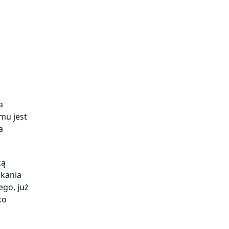
a
mu jest
a
cą
skania
ego, już
ko