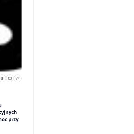
u
cyjnych
moc przy