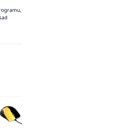
programu,
asad