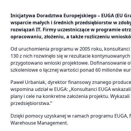
Inicjatywa Doradztwa Europejskiego – EUGA (EU Gran
wsparcie małych i średnich przedsiębiorstw w zdo
rozwiązań IT. Firmy uczestniczące w programie ot
opracowaniu, złożeniu, a także rozliczeniu wniosk
Od uruchomienia programu w 2005 roku, konsultanci E
130 z nich rozwinęło się w rezultacie kontynuowanyc
przygotowano wnioski projektowe. Dofinansowanie ot
szkoleniowe o łącznej wartości ponad 60 milionów eur
Paweł Urbaniak, dyrektor finansowy znanego producen
wspomina udział w EUGA: „Konsultanci EUGA wskazali
plany i cele na konkretne założenia projektu. Wykazal
przedsiębiorstwa.”
Dzięki pomocy uzyskanej w ramach programu EUGA, f
Warehouse Management.