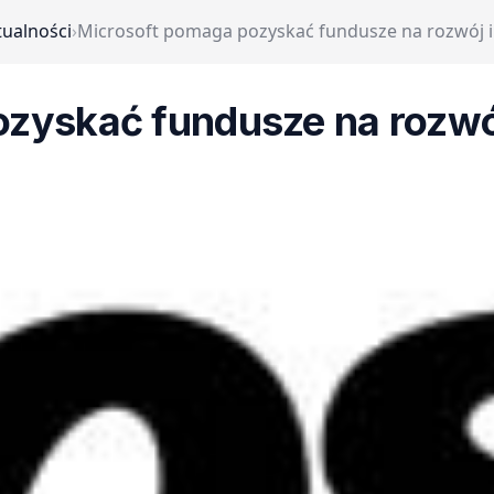
tualności
›
Microsoft pomaga pozyskać fundusze na rozwój i
zyskać fundusze na rozwó