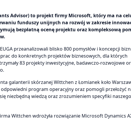
ts Advisor) to projekt firmy Microsoft, który ma na cel
bywaniu funduszy unijnych na rozwój w zakresie innowa
rzymują bezpłatną ocenę projektu oraz kompleksową po
ów.
UGA przeanalizowali blisko 800 pomysłów i koncepcji biz
h prac do konkretnych projektów biznesowych, dla których
rzymały 83 projekty inwestycyjne, badawczo-rozwojowe o
o.
ta galanterii skórzanej Wittchen z Łomianek koło Warszaw
 odpowiedni program operacyjny oraz pomogli przełożyć 
i się niezbędną wiedzą oraz zrozumieniem specyfiki naszeg
irma Wittchen wdrożyła rozwiązanie Microsoft Dynamics A