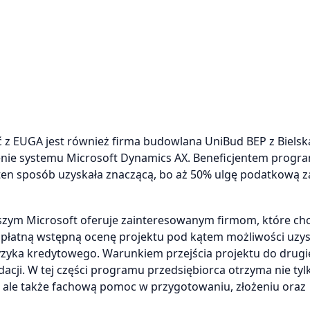
ć z EUGA jest również firma budowlana UniBud BEP z Bielsk
enie systemu Microsoft Dynamics AX. Beneficjentem progra
ten sposób uzyskała znaczącą, bo aż 50% ulgę podatkową z
szym Microsoft oferuje zainteresowanym firmom, które ch
zpłatną wstępną ocenę projektu pod kątem możliwości uzy
yzyka kredytowego. Warunkiem przejścia projektu do drugi
cji. W tej części programu przedsiębiorca otrzyma nie tyl
, ale także fachową pomoc w przygotowaniu, złożeniu oraz