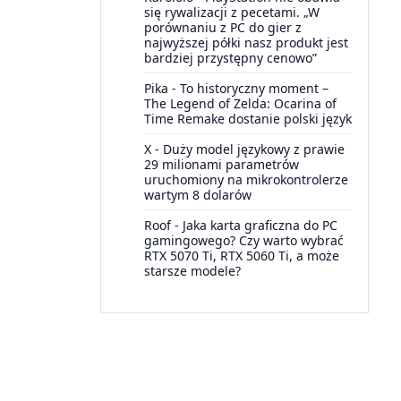
się rywalizacji z pecetami. „W
porównaniu z PC do gier z
najwyższej półki nasz produkt jest
bardziej przystępny cenowo”
Pika
-
To historyczny moment –
The Legend of Zelda: Ocarina of
Time Remake dostanie polski język
X
-
Duży model językowy z prawie
29 milionami parametrów
uruchomiony na mikrokontrolerze
wartym 8 dolarów
Roof
-
Jaka karta graficzna do PC
gamingowego? Czy warto wybrać
RTX 5070 Ti, RTX 5060 Ti, a może
starsze modele?