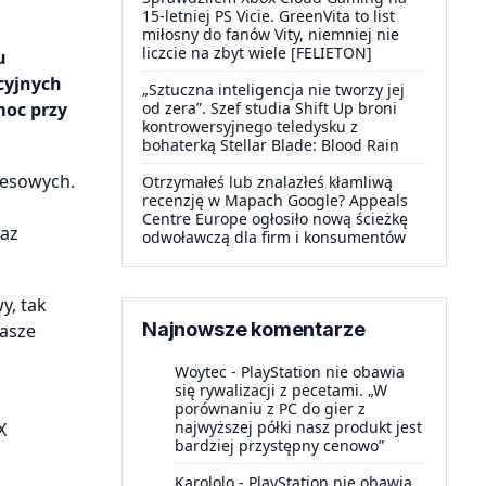
15-letniej PS Vicie. GreenVita to list
miłosny do fanów Vity, niemniej nie
liczcie na zbyt wiele [FELIETON]
u
cyjnych
„Sztuczna inteligencja nie tworzy jej
moc przy
od zera”. Szef studia Shift Up broni
kontrowersyjnego teledysku z
bohaterką Stellar Blade: Blood Rain
nesowych.
Otrzymałeś lub znalazłeś kłamliwą
recenzję w Mapach Google? Appeals
Centre Europe ogłosiło nową ścieżkę
raz
odwoławczą dla firm i konsumentów
y, tak
Najnowsze komentarze
nasze
o
Woytec
-
PlayStation nie obawia
się rywalizacji z pecetami. „W
porównaniu z PC do gier z
najwyższej półki nasz produkt jest
X
bardziej przystępny cenowo”
Karololo
-
PlayStation nie obawia