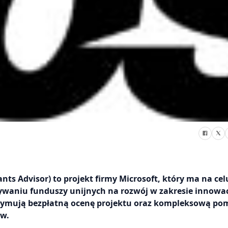
ts Advisor) to projekt firmy Microsoft, który ma na cel
bywaniu funduszy unijnych na rozwój w zakresie innowa
rzymują bezpłatną ocenę projektu oraz kompleksową po
ów.