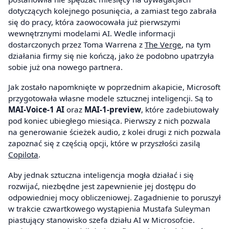
dotyczących kolejnego posunięcia, a zamiast tego zabrała
się do pracy, która zaowocowała już pierwszymi
wewnętrznymi modelami AI. Wedle informacji
dostarczonych przez Toma Warrena z
The Verge
, na tym
działania firmy się nie kończą, jako że podobno upatrzyła
sobie już ona nowego partnera.
Jak zostało napomknięte w poprzednim akapicie, Microsoft
przygotowała własne modele sztucznej inteligencji. Są to
MAI-Voice-1 AI
oraz
MAI-1-preview
, które zadebiutowały
pod koniec ubiegłego miesiąca. Pierwszy z nich pozwala
na generowanie ścieżek audio, z kolei drugi z nich pozwala
zapoznać się z częścią opcji, które w przyszłości zasilą
Copilota
.
Aby jednak sztuczna inteligencja mogła działać i się
rozwijać, niezbędne jest zapewnienie jej dostępu do
odpowiedniej mocy obliczeniowej. Zagadnienie to poruszył
w trakcie czwartkowego wystąpienia Mustafa Suleyman
piastujący stanowisko szefa działu AI w Microsofcie.