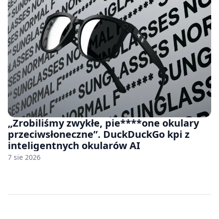
„Zrobiliśmy zwykłe, pie****one okulary
przeciwsłoneczne”. DuckDuckGo kpi z
inteligentnych okularów AI
7 sie 2026