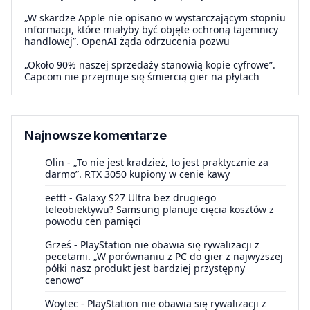
„W skardze Apple nie opisano w wystarczającym stopniu
informacji, które miałyby być objęte ochroną tajemnicy
handlowej”. OpenAI żąda odrzucenia pozwu
„Około 90% naszej sprzedaży stanowią kopie cyfrowe”.
Capcom nie przejmuje się śmiercią gier na płytach
Najnowsze komentarze
Olin
-
„To nie jest kradzież, to jest praktycznie za
darmo”. RTX 3050 kupiony w cenie kawy
eettt
-
Galaxy S27 Ultra bez drugiego
teleobiektywu? Samsung planuje cięcia kosztów z
powodu cen pamięci
Grześ
-
PlayStation nie obawia się rywalizacji z
pecetami. „W porównaniu z PC do gier z najwyższej
półki nasz produkt jest bardziej przystępny
cenowo”
Woytec
-
PlayStation nie obawia się rywalizacji z