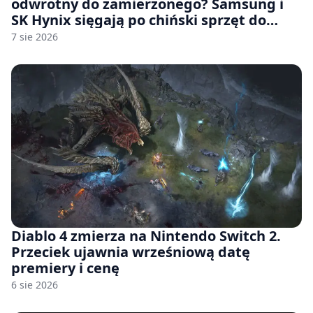
odwrotny do zamierzonego? Samsung i
SK Hynix sięgają po chiński sprzęt do
fabryk chipów
7 sie 2026
Diablo 4 zmierza na Nintendo Switch 2.
Przeciek ujawnia wrześniową datę
premiery i cenę
6 sie 2026