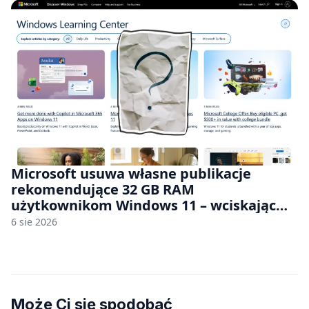
Microsoft usuwa własne publikacje
rekomendujące 32 GB RAM
użytkownikom Windows 11 – wciskając
nam przy tym komputery z 8 GB RAM po
6 sie 2026
zawyżonych cenach
Może Ci się spodobać