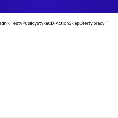
adniki
Testy
Publicystyka
CD-Action
Sklep
Oferty pracy IT