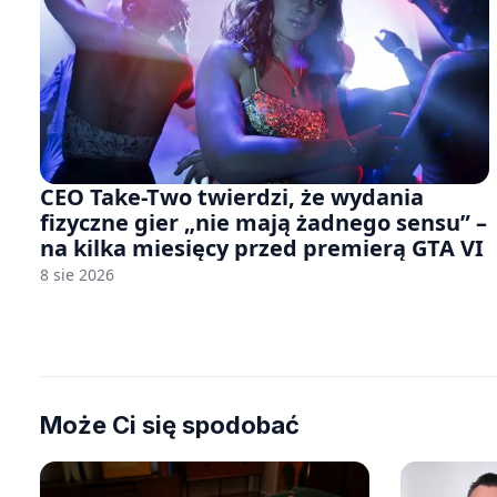
CEO Take-Two twierdzi, że wydania
fizyczne gier „nie mają żadnego sensu” –
na kilka miesięcy przed premierą GTA VI
8 sie 2026
Może Ci się spodobać