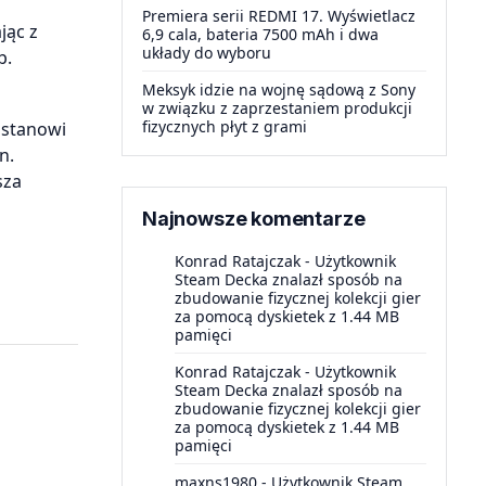
Premiera serii REDMI 17. Wyświetlacz
jąc z
6,9 cala, bateria 7500 mAh i dwa
układy do wyboru
b.
Meksyk idzie na wojnę sądową z Sony
w związku z zaprzestaniem produkcji
fizycznych płyt z grami
 stanowi
n.
sza
Najnowsze komentarze
Konrad Ratajczak
-
Użytkownik
Steam Decka znalazł sposób na
zbudowanie fizycznej kolekcji gier
za pomocą dyskietek z 1.44 MB
pamięci
Konrad Ratajczak
-
Użytkownik
Steam Decka znalazł sposób na
zbudowanie fizycznej kolekcji gier
za pomocą dyskietek z 1.44 MB
pamięci
maxns1980
-
Użytkownik Steam