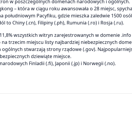
 stron w poszczególnych domenach narodowych i ogólnych.
ong – która w ciągu roku awansowała o 28 miejsc, spycha
 na południowym Pacyfiku, gdzie mieszka zaledwie 1500 osó
to Chiny (.cn), Filipiny (.ph), Rumunia (.ro) i Rosja (.ru).
 11,8% wszystkich witryn zarejestrowanych w domenie .info
o na trzecim miejscu listy najbardziej niebezpiecznych dome
ogólnych stwarzają strony rządowe (.gov). Najpopularniej
ebezpiecznych dziewiąte miejsce.
dowych Finladii (.fi), Japonii (.jp) i Norwegii (.no).