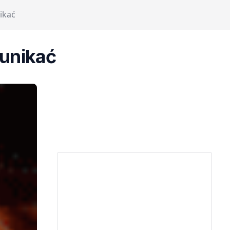
nikać
 unikać