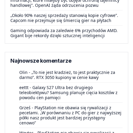
informacji, które miałyby być objęte ochroną tajemnicy
handlowej”. OpenAI żąda odrzucenia pozwu
„Około 90% naszej sprzedaży stanowią kopie cyfrowe”.
Capcom nie przejmuje się śmiercią gier na płytach
Gaming odpowiada za zaledwie 6% przychodów AMD.
Gigant bije rekordy dzięki sztucznej inteligencji
Najnowsze komentarze
Olin
-
„To nie jest kradzież, to jest praktycznie za
darmo”. RTX 3050 kupiony w cenie kawy
eettt
-
Galaxy S27 Ultra bez drugiego
teleobiektywu? Samsung planuje cięcia kosztów z
powodu cen pamięci
Grześ
-
PlayStation nie obawia się rywalizacji z
pecetami. „W porównaniu z PC do gier z najwyższej
półki nasz produkt jest bardziej przystępny
cenowo”
Woytec
-
PlayStation nie obawia się rywalizacji z