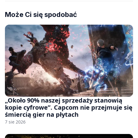
Może Ci się spodobać
„Około 90% naszej sprzedaży stanowią
kopie cyfrowe”. Capcom nie przejmuje się
śmiercią gier na płytach
7 sie 2026