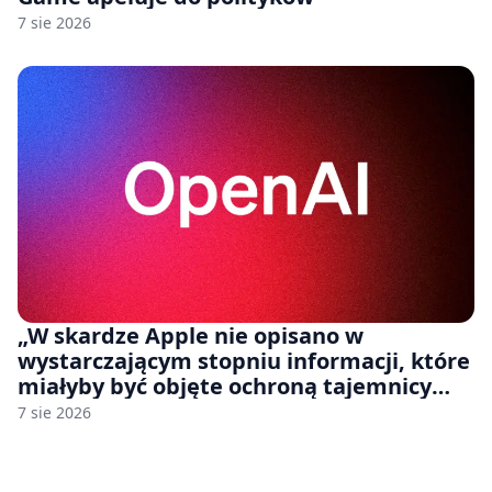
7 sie 2026
„W skardze Apple nie opisano w
wystarczającym stopniu informacji, które
miałyby być objęte ochroną tajemnicy
handlowej”. OpenAI żąda odrzucenia
7 sie 2026
pozwu