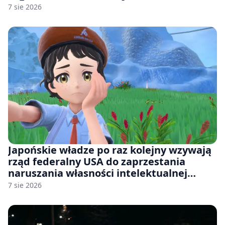
7 sie 2026
Japońskie władze po raz kolejny wzywają
rząd federalny USA do zaprzestania
naruszania własności intelektualnej
japońskich gier i anime
7 sie 2026