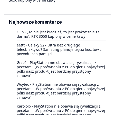
3050 kupiony w cenie kawy
Najnowsze komentarze
Olin
-
„To nie jest kradzież, to jest praktycznie za
darmo”. RTX 3050 kupiony w cenie kawy
eettt
-
Galaxy S27 Ultra bez drugiego
teleobiektywu? Samsung planuje cięcia kosztów z
powodu cen pamięci
Grześ
-
PlayStation nie obawia się rywalizacji z
pecetami. „W porównaniu z PC do gier z najwyższej
półki nasz produkt jest bardziej przystępny
cenowo”
Woytec
-
PlayStation nie obawia się rywalizacji z
pecetami. „W porównaniu z PC do gier z najwyższej
półki nasz produkt jest bardziej przystępny
cenowo”
Karololo
-
PlayStation nie obawia się rywalizacji z
pecetami. „W porównaniu z PC do gier z najwyższej
półki nasz produkt jest bardziej przystępny