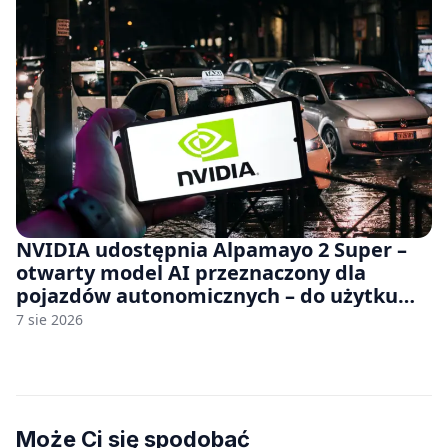
NVIDIA udostępnia Alpamayo 2 Super –
otwarty model AI przeznaczony dla
pojazdów autonomicznych – do użytku
komercyjnego
7 sie 2026
Może Ci się spodobać