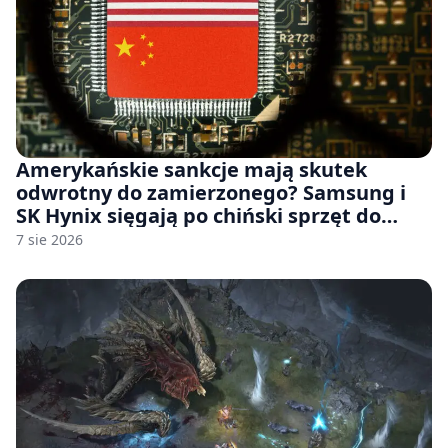
Amerykańskie sankcje mają skutek
odwrotny do zamierzonego? Samsung i
SK Hynix sięgają po chiński sprzęt do
fabryk chipów
7 sie 2026