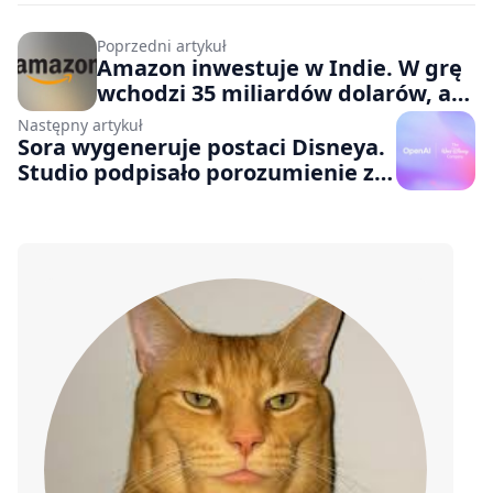
Poprzedni artykuł
Amazon inwestuje w Indie. W grę
wchodzi 35 miliardów dolarów, a
celem jest „rozwój innowacji w
Następny artykuł
zakresie AI”
Sora wygeneruje postaci Disneya.
Studio podpisało porozumienie z
OpenAI