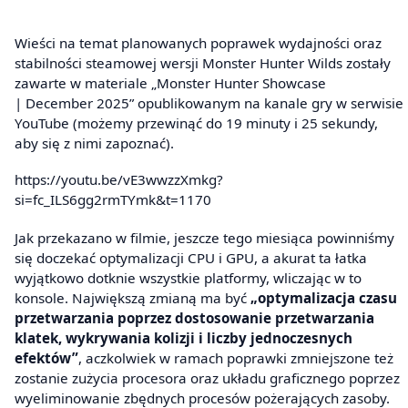
Wieści na temat planowanych poprawek wydajności oraz
stabilności steamowej wersji Monster Hunter Wilds zostały
zawarte w materiale „Monster Hunter Showcase
| December 2025” opublikowanym na kanale gry w serwisie
YouTube (możemy przewinąć do 19 minuty i 25 sekundy,
aby się z nimi zapoznać).
https://youtu.be/vE3wwzzXmkg?
si=fc_ILS6gg2rmTYmk&t=1170
Jak przekazano w filmie, jeszcze tego miesiąca powinniśmy
się doczekać optymalizacji CPU i GPU, a akurat ta łatka
wyjątkowo dotknie wszystkie platformy, wliczając w to
konsole. Największą zmianą ma być
„optymalizacja czasu
przetwarzania poprzez dostosowanie przetwarzania
klatek, wykrywania kolizji i liczby jednoczesnych
efektów”
, aczkolwiek w ramach poprawki zmniejszone też
zostanie zużycia procesora oraz układu graficznego poprzez
wyeliminowanie zbędnych procesów pożerających zasoby.