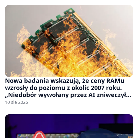
Nowa badania wskazują, że ceny RAMu
wzrosły do poziomu z okolic 2007 roku.
„Niedobór wywołany przez AI zniweczył
20 lat postępów w ciągu zaledwie kilku
10 sie 2026
miesięcy.”