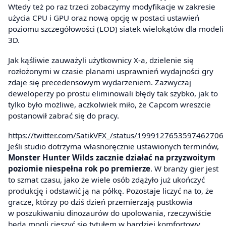
Wtedy też po raz trzeci zobaczymy modyfikacje w zakresie
użycia CPU i GPU oraz nową opcję w postaci ustawień
poziomu szczegółowości (LOD) siatek wielokątów dla modeli
3D.
Jak kąśliwie zauważyli użytkownicy X-a, dzielenie się
rozłożonymi w czasie planami usprawnień wydajności gry
zdaje się precedensowym wydarzeniem. Zazwyczaj
deweloperzy po prostu eliminowali błędy tak szybko, jak to
tylko było możliwe, aczkolwiek miło, że Capcom wreszcie
postanowił zabrać się do pracy.
https://twitter.com/SatikVFX_/status/1999127653597462706
Jeśli studio dotrzyma własnoręcznie ustawionych terminów,
Monster Hunter Wilds zacznie działać na przyzwoitym
poziomie niespełna rok po premierze
. W branży gier jest
to szmat czasu, jako że wiele osób zdążyło już ukończyć
produkcję i odstawić ją na półkę. Pozostaje liczyć na to, że
gracze, którzy po dziś dzień przemierzają pustkowia
w poszukiwaniu dinozaurów do upolowania, rzeczywiście
będą mogli cieszyć się tytułem w bardziej komfortowy