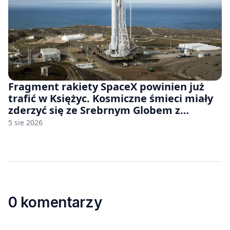
Fragment rakiety SpaceX powinien już
trafić w Księżyc. Kosmiczne śmieci miały
zderzyć się ze Srebrnym Globem z
prędkością 8690 km/h
5 sie 2026
0 komentarzy