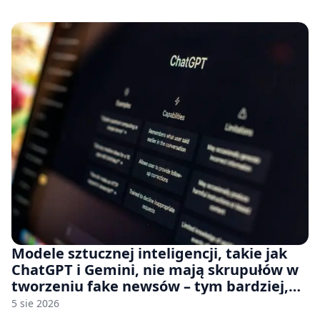
na płytach
Modele sztucznej inteligencji, takie jak
ChatGPT i Gemini, nie mają skrupułów w
tworzeniu fake newsów – tym bardziej,
jeśli rozmawiasz z nimi po polsku
5 sie 2026