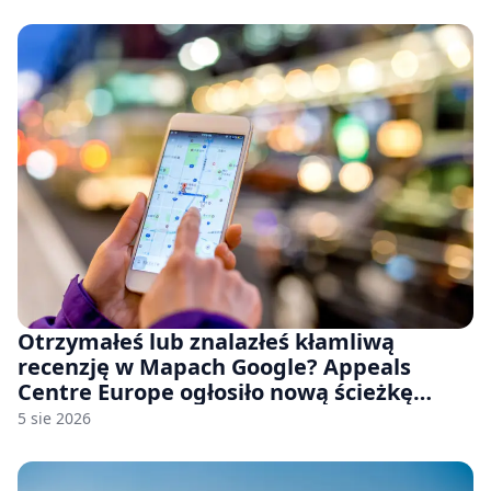
Otrzymałeś lub znalazłeś kłamliwą
recenzję w Mapach Google? Appeals
Centre Europe ogłosiło nową ścieżkę
odwoławczą dla firm i konsumentów
5 sie 2026