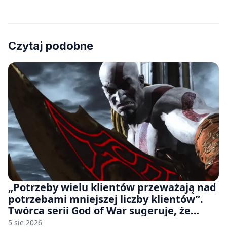
Czytaj podobne
„Potrzeby wielu klientów przeważają nad
potrzebami mniejszej liczby klientów”.
Twórca serii God of War sugeruje, że
rozumie, dlaczego Sony rezygnuje z gier
5 sie 2026