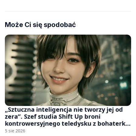
Może Ci się spodobać
„Sztuczna inteligencja nie tworzy jej od
zera”. Szef studia Shift Up broni
kontrowersyjnego teledysku z bohaterką
Stellar Blade: Blood Rain
5 sie 2026