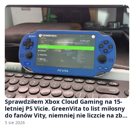
Sprawdziłem Xbox Cloud Gaming na 15-
letniej PS Vicie. GreenVita to list miłosny
do fanów Vity, niemniej nie liczcie na zbyt
wiele [FELIETON]
5 sie 2026