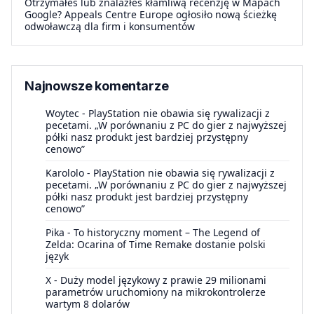
Otrzymałeś lub znalazłeś kłamliwą recenzję w Mapach
Google? Appeals Centre Europe ogłosiło nową ścieżkę
odwoławczą dla firm i konsumentów
Najnowsze komentarze
Woytec
-
PlayStation nie obawia się rywalizacji z
pecetami. „W porównaniu z PC do gier z najwyższej
półki nasz produkt jest bardziej przystępny
cenowo”
Karololo
-
PlayStation nie obawia się rywalizacji z
pecetami. „W porównaniu z PC do gier z najwyższej
półki nasz produkt jest bardziej przystępny
cenowo”
Pika
-
To historyczny moment – The Legend of
Zelda: Ocarina of Time Remake dostanie polski
język
X
-
Duży model językowy z prawie 29 milionami
parametrów uruchomiony na mikrokontrolerze
wartym 8 dolarów