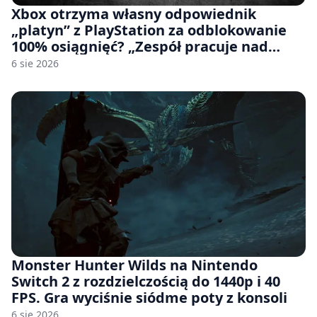
Xbox otrzyma własny odpowiednik
„platyn” z PlayStation za odblokowanie
100% osiągnięć? „Zespół pracuje nad
czymś, co ma się pojawić jeszcze w tym
6 sie 2026
roku”
Monster Hunter Wilds na Nintendo
Switch 2 z rozdzielczością do 1440p i 40
FPS. Gra wyciśnie siódme poty z konsoli
6 sie 2026