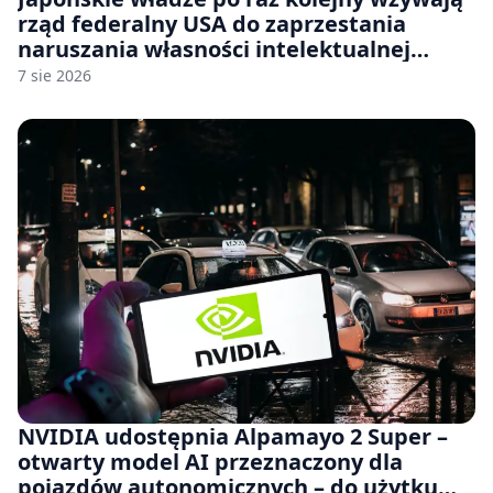
rząd federalny USA do zaprzestania
naruszania własności intelektualnej
japońskich gier i anime
7 sie 2026
NVIDIA udostępnia Alpamayo 2 Super –
otwarty model AI przeznaczony dla
pojazdów autonomicznych – do użytku