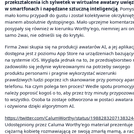
przekształcenia ich sylwetek w wirtualne awatary uwięz
w smartfonach i napędzane sztuczną inteligencją
. Pomys
mało komu przypadł do gustu i został kolektywnie okrzyknięt
mianem absolutnie dystopijnego. Mało uprzejme komentarz
posypały się również w kierunku Worthy’ego, niemniej ani on
samo 2wai, nie odnieśli się do krytyki.
Firma 2wai skupia się na produkcji awatarów AI, a jej aplikac
dostępna jest z poziomu App Store na urządzeniach bazujący
na systemie iOS. Wygląda jednak na to, że przedsiębiorstwo 
zadowoliło się jedynie wykreowanymi na potrzeby swojego
produktu personami i pragnie wykorzystać wizerunki
prawdziwych ludzi poprzez ich skanowanie przy pomocy apa
telefonu. Na czym polega ten proces? Wedle spotu promocy
należy poprosić kogoś o to, aby przez trzy minuty przypozowa
to wszystko. Osoba ta zostaje odtworzona w postaci awatara
i ożywiona dzięki algorytmom AI.
https://twitter.com/CalumWorthy/status/198828320713832
Udostępniony przez Caluma Worthy’ego materiał prezentuje
ciężarną kobietę rozmawiającą ze swoją zmarłą mamą, a rac