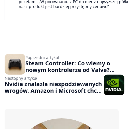
pecetami. „W porównaniu z PC do gier z najwyższej półki
nasz produkt jest bardziej przystępny cenowo”
Poprzedni artykuł
Steam Controller: Co wiemy o
nowym kontrolerze od Valve?
Panele dotykowe, tylne przyciski i
Następny artykuł
magnetyczne drążki to jedynie
Nvidia znalazła niespodziewanych
początek
wrogów. Amazon i Microsoft chcą
odciąć firmę od chińskiego rynku.