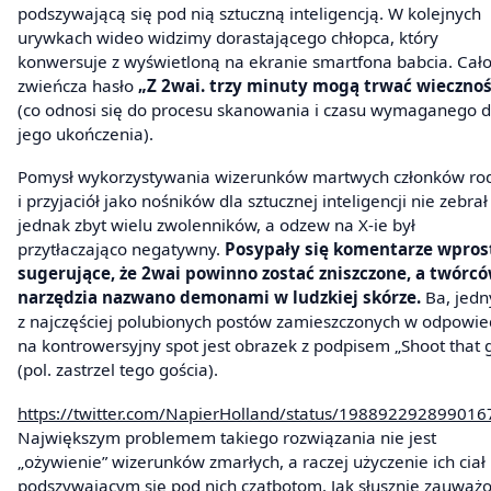
podszywającą się pod nią sztuczną inteligencją. W kolejnych
urywkach wideo widzimy dorastającego chłopca, który
konwersuje z wyświetloną na ekranie smartfona babcia. Cał
zwieńcza hasło
„Z 2wai. trzy minuty mogą trwać wiecznoś
(co odnosi się do procesu skanowania i czasu wymaganego 
jego ukończenia).
Pomysł wykorzystywania wizerunków martwych członków ro
i przyjaciół jako nośników dla sztucznej inteligencji nie zebrał
jednak zbyt wielu zwolenników, a odzew na X-ie był
przytłaczająco negatywny.
Posypały się komentarze wpros
sugerujące, że 2wai powinno zostać zniszczone, a twórc
narzędzia nazwano demonami w ludzkiej skórze.
Ba, jed
z najczęściej polubionych postów zamieszczonych w odpowie
na kontrowersyjny spot jest obrazek z podpisem „Shoot that 
(pol. zastrzel tego gościa).
https://twitter.com/NapierHolland/status/19889229289901
Największym problemem takiego rozwiązania nie jest
„ożywienie” wizerunków zmarłych, a raczej użyczenie ich ciał
podszywającym się pod nich czatbotom. Jak słusznie zauważ