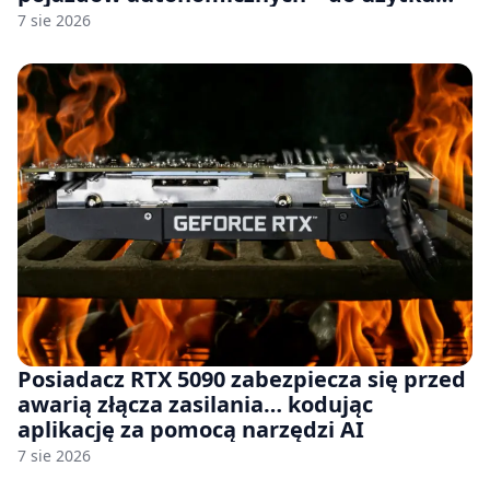
komercyjnego
7 sie 2026
Posiadacz RTX 5090 zabezpiecza się przed
awarią złącza zasilania… kodując
aplikację za pomocą narzędzi AI
7 sie 2026