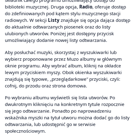
składnik całego programu umożliwiający dostęp do
biblioteki muzycznej. Druga opcja,
Radio
, oferuje dostęp
do zdefiniowanych pod kątem stylu muzycznego stacji
radiowych. W sekcji
Listy
znajduje się opcja dająca dostęp
do aktualnie odtwarzanych piosenek oraz do listy
ulubionych utworów. Poniżej jest dostępny przycisk
umożliwiający dodanie nowej listy odtwarzania.
Aby posłuchać muzyki, skorzystaj z wyszukiwarki lub
wybierz proponowane przez Muzo albumy w głównym
oknie programu. Aby wybrać album, kliknij na okładce
lewym przyciskiem myszy. Obok okienka wyszukiwarki
znajdują się typowe, „przeglądarkowe” przyciski, czyli:
cofnij, do przodu oraz strona domowa.
Po wybraniu albumu wyświetli się lista utworów. Po
dwukrotnym kliknięciu na konkretnym tytule rozpocznie
się jego odtwarzanie. Ponadto po naprowadzeniu
wskaźnika myszki na tytuł utworu można dodać go do listy
odtwarzania, lub udostępnić go w serwisie
społecznościowym.