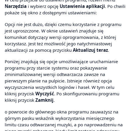
Narzędzia
i wybierz opcję
Ustawienia aplikacji
. Po chwili
pokaże się okno z dostępnymi ustawieniami:
Opcji nie jest dużo, dzięki czemu korzystanie z programu
jest uproszczone. W oknie ustawień znajduje się
komunikat dotyczący wersji oprogramowania, z której
korzystasz. Jest też możliwość jego natychmiastowej
aktualizacji za pomocą przycisku
Aktualizuj teraz
.
Poniżej znajdują się opcje umożliwiające uruchamianie
programu przy starcie systemu oraz pokazywanie
zminimalizowanej wersji odtwarzacza zawsze na
pierwszym planie na pulpicie. Istnieje również opcja
wyczyszczenia wszystkich loginów i haseł. W tym celu
kliknij przycisk
Wyczyść
. Po skonfigurowaniu programu
kliknij przycisk
Zamknij
.
o powrocie do głównego okna programu zauważysz na
górnym pasku wskaźnik wykorzystania miesięcznego
limitu czasu odtwarzanej muzyki, a po naprowadzeniu na
niego myszki zobaczysz, kiedy limit zostanie odnowiony.