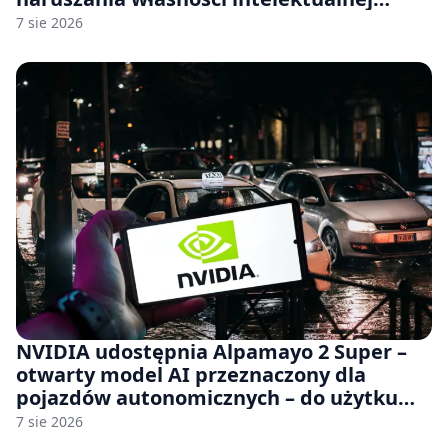
japońskich gier i anime
7 sie 2026
NVIDIA udostępnia Alpamayo 2 Super –
otwarty model AI przeznaczony dla
pojazdów autonomicznych – do użytku
komercyjnego
7 sie 2026