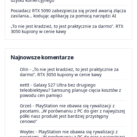
użytku komercyjnego
Posiadacz RTX 5090 zabezpiecza się przed awarią złącza
zasilania… kodując aplikację za pomocą narzędzi AI
„To nie jest kradzież, to jest praktycznie za darmo”. RTX
3050 kupiony w cenie kawy
Najnowsze komentarze
Olin
-
„To nie jest kradzież, to jest praktycznie za
darmo”. RTX 3050 kupiony w cenie kawy
eettt
-
Galaxy S27 Ultra bez drugiego
teleobiektywu? Samsung planuje cięcia kosztów z
powodu cen pamięci
Grześ
-
PlayStation nie obawia się rywalizacji z
pecetami. „W porównaniu z PC do gier z najwyższej
półki nasz produkt jest bardziej przystępny
cenowo”
Woytec
-
PlayStation nie obawia się rywalizacji z
pecetami. „W porównaniu z PC do gier z najwyższej