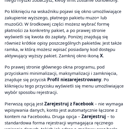
Po kliknięciu na wskaźniku pojawi się okno umożliwiające
zakupienie wyższego, płatnego pakietu muzo+ lub
muzoGO. W środkowej części możesz wybrać formę
płatności za konkretny pakiet, a po prawej stronie
wyświetli się kwota do zapłaty. Poniżej znajdują się
również krótkie opisy poszczególnych pakietów. Jest także
ramka, w którą możesz wpisać posiadany kod dostępu
aktywujący wyższy pakiet. Zamknij okno ikoną
X
.
Po prawej stronie głównego okna programu, pod
przyciskami minimalizacji, maksymalizacji i zamknięcia,
znajduje się przycisk
Profil niezarejestrowany
. Po
kliknięciu tego przycisku wyświetli się menu umożliwiające
wybór sposobu rejestracji.
Pierwszą opcją jest
Zarejestruj z Facebook
– nie wymaga
wpisywania danych, konto jest automatycznie łączone z
kontem na Facebooku. Druga opcja –
Zarejestruj
– to
standardowa forma rejestracji wymagająca ręcznego
wpisania danych, takich jak adres e-mailowy oraz hasło.