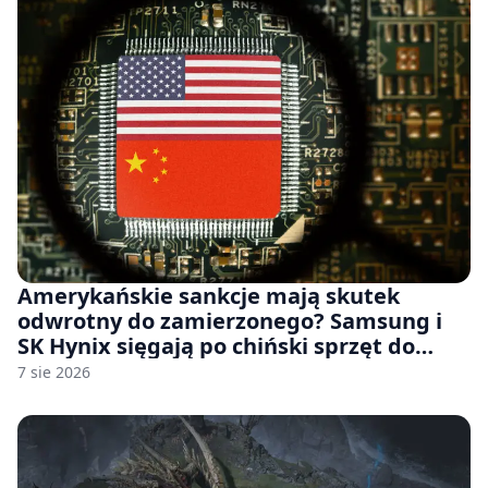
Amerykańskie sankcje mają skutek
odwrotny do zamierzonego? Samsung i
SK Hynix sięgają po chiński sprzęt do
fabryk chipów
7 sie 2026