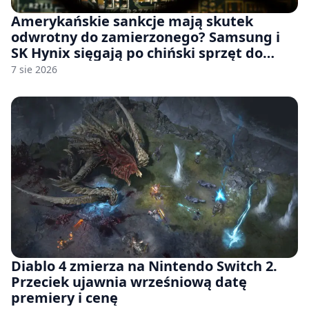
Amerykańskie sankcje mają skutek
odwrotny do zamierzonego? Samsung i
SK Hynix sięgają po chiński sprzęt do
fabryk chipów
7 sie 2026
Diablo 4 zmierza na Nintendo Switch 2.
Przeciek ujawnia wrześniową datę
premiery i cenę