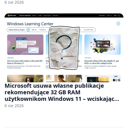
6 sie 2026
Microsoft usuwa własne publikacje
rekomendujące 32 GB RAM
użytkownikom Windows 11 – wciskając
nam przy tym komputery z 8 GB RAM po
6 sie 2026
zawyżonych cenach