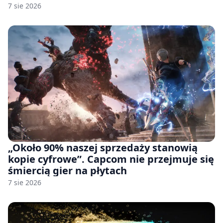
handlowej”. OpenAI żąda odrzucenia
7 sie 2026
pozwu
„Około 90% naszej sprzedaży stanowią
kopie cyfrowe”. Capcom nie przejmuje się
śmiercią gier na płytach
7 sie 2026