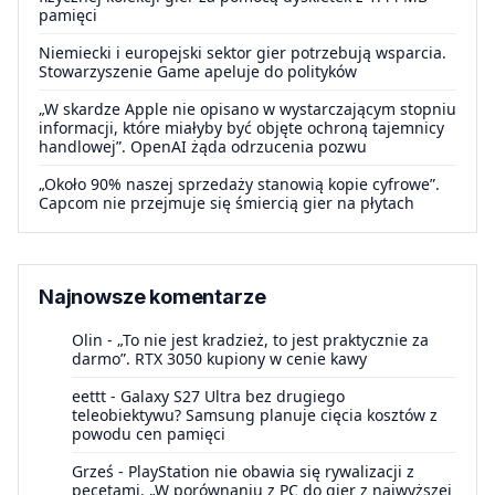
pamięci
Niemiecki i europejski sektor gier potrzebują wsparcia.
Stowarzyszenie Game apeluje do polityków
„W skardze Apple nie opisano w wystarczającym stopniu
informacji, które miałyby być objęte ochroną tajemnicy
handlowej”. OpenAI żąda odrzucenia pozwu
„Około 90% naszej sprzedaży stanowią kopie cyfrowe”.
Capcom nie przejmuje się śmiercią gier na płytach
Najnowsze komentarze
Olin
-
„To nie jest kradzież, to jest praktycznie za
darmo”. RTX 3050 kupiony w cenie kawy
eettt
-
Galaxy S27 Ultra bez drugiego
teleobiektywu? Samsung planuje cięcia kosztów z
powodu cen pamięci
Grześ
-
PlayStation nie obawia się rywalizacji z
pecetami. „W porównaniu z PC do gier z najwyższej