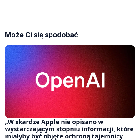
Może Ci się spodobać
„W skardze Apple nie opisano w
wystarczającym stopniu informacji, które
miałyby być objęte ochroną tajemnicy