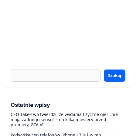
Szukaj
Ostatnie wpisy
CEO Take-Two twierdzi, że wydania fizyczne gier „nie
mają żadnego sensu” – na kilka miesięcy przed
premierą GTA VI
Podwyżka cen telefonów iPhone 17 już w ten