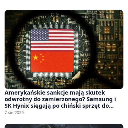
Amerykańskie sankcje mają skutek
odwrotny do zamierzonego? Samsung i
SK Hynix sięgają po chiński sprzęt do
fabryk chipów
7 sie 2026