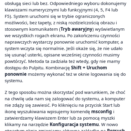
obsługą sieci lub bez. Odpowiedniego wyboru dokonujemy
klawiszami numerycznymi lub funkcyjnymi (4, 5, F4 lub
F5). System uruchomi się w trybie ograniczonych
możliwości, bez tapety, z niską rozdzielczością obrazu i
stosownym komunikatem (
Tryb awaryjny
) wyświetlanym
we wszystkich rogach ekranu. Po zakończeniu czynności
naprawczych wystarczy ponownie uruchomić komputer, a
system wczyta się normalnie. Jeśli okaże się, że nie udało
się usunąć usterki, opisane wcześniej czynności musimy
powtórzyć. Metoda ta zadziała też wtedy, gdy nie mamy
dostępu do Pulpitu. Kombinację
Shift + Uruchom
ponownie
możemy wykonać też w oknie logowania się do
systemu.
Z tego sposobu można skorzystać pod warunkiem, że choć
na chwilę uda nam się zalogować do systemu, a komputer
nie zdąży się zawiesić. Po kliknięciu na przycisk Start lub
ikonę wyszukiwania wpisujemy komendę
msconfig
i
zatwierdzamy klawiszem Enter lub za pomocą myszki
klikamy na narzędzie
Konfiguracja systemu
. W nowo
otwartym oknie zmieniamy aktywną zakładkę na
Rozruch