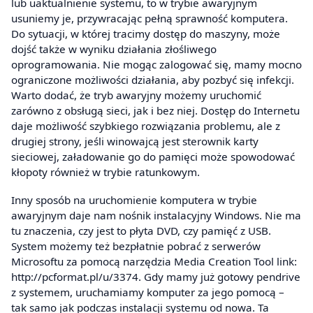
lub uaktualnienie systemu, to w trybie awaryjnym
usuniemy je, przywracając pełną sprawność komputera.
Do sytuacji, w której tracimy dostęp do maszyny, może
dojść także w wyniku działania złośliwego
oprogramowania. Nie mogąc zalogować się, mamy mocno
ograniczone możliwości działania, aby pozbyć się infekcji.
Warto dodać, że tryb awaryjny możemy uruchomić
zarówno z obsługą sieci, jak i bez niej. Dostęp do Internetu
daje możliwość szybkiego rozwiązania problemu, ale z
drugiej strony, jeśli winowajcą jest sterownik karty
sieciowej, załadowanie go do pamięci może spowodować
kłopoty również w trybie ratunkowym.
Inny sposób na uruchomienie komputera w trybie
awaryjnym daje nam nośnik instalacyjny Windows. Nie ma
tu znaczenia, czy jest to płyta DVD, czy pamięć z USB.
System możemy też bezpłatnie pobrać z serwerów
Microsoftu za pomocą narzędzia Media Creation Tool link:
http://pcformat.pl/u/3374. Gdy mamy już gotowy pendrive
z systemem, uruchamiamy komputer za jego pomocą –
tak samo jak podczas instalacji systemu od nowa. Ta