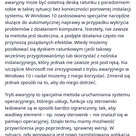
awaryjny może być ostatnią deską ratunku z poradzeniem
sobie w takiej sytuacji bez konieczności ponownej instalacji
systemu. W Windows 10 zastosowano specjalne narzędzie
służące do automatycznej naprawy w przypadku wykrycia
problemów z działaniem komputera. Niestety, nie zawsze
ta metoda jest skuteczna, a podjęte działania często nie
przynoszą pożądanych efektów. Wtedy możemy
posiłkować się dyskiem ratunkowym (jeśli takowy
wcześniej przygotowaliśmy) lub skorzystać z nośnika
instalacyjnego, który jednak nie zawsze jest pod ręką. Na
szczęście Microsoft nie zrezygnował z trybu awaryjnego w
Windows 10 i nadal możemy z niego korzystać. Zmienił się
jednak sposób na to, aby do niego dotrzeć.
Tryb awaryjny to specjalna metoda uruchamiania systemu
operacyjnego, którego usługi, funkcje czy sterowniki
ładowane są w sposób bardzo ograniczony, tak, aby
wadliwy element – np. nowy sterownik – nie znalazł się w
pamięci operacyjnej. Dzięki temu mamy możliwość
przywrócenia jego poprzedniej, sprawnej wersji. W
sytuacji, gdy winowajcą jest nowo zainstalowana aplikacja