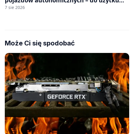
pojazdów autonomicznych – do użytku
komercyjnego
7 sie 2026
Może Ci się spodobać