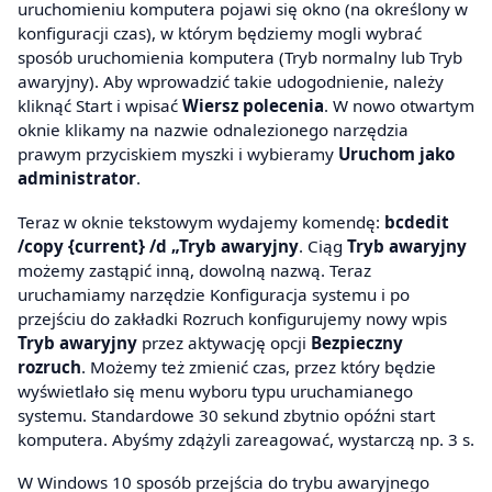
uruchomieniu komputera pojawi się okno (na określony w
konfiguracji czas), w którym będziemy mogli wybrać
sposób uruchomienia komputera (Tryb normalny lub Tryb
awaryjny). Aby wprowadzić takie udogodnienie, należy
kliknąć Start i wpisać
Wiersz polecenia
. W nowo otwartym
oknie klikamy na nazwie odnalezionego narzędzia
prawym przyciskiem myszki i wybieramy
Uruchom jako
administrator
.
Teraz w oknie tekstowym wydajemy komendę:
bcdedit
/copy {current} /d „Tryb awaryjny
. Ciąg
Tryb awaryjny
możemy zastąpić inną, dowolną nazwą. Teraz
uruchamiamy narzędzie Konfiguracja systemu i po
przejściu do zakładki Rozruch konfigurujemy nowy wpis
Tryb awaryjny
przez aktywację opcji
Bezpieczny
rozruch
. Możemy też zmienić czas, przez który będzie
wyświetlało się menu wyboru typu uruchamianego
systemu. Standardowe 30 sekund zbytnio opóźni start
komputera. Abyśmy zdążyli zareagować, wystarczą np. 3 s.
W Windows 10 sposób przejścia do trybu awaryjnego