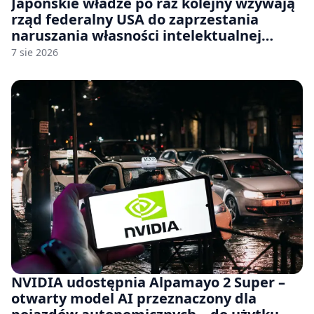
Japońskie władze po raz kolejny wzywają
rząd federalny USA do zaprzestania
naruszania własności intelektualnej
japońskich gier i anime
7 sie 2026
NVIDIA udostępnia Alpamayo 2 Super –
otwarty model AI przeznaczony dla