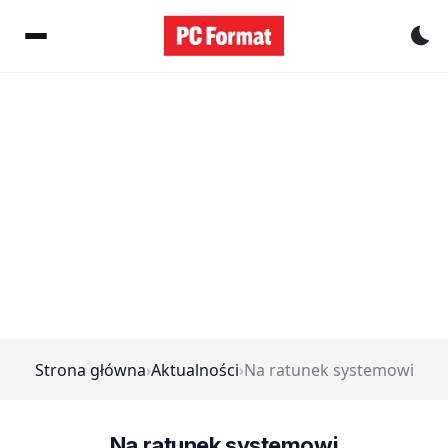
Pr
Strona główna
›
Aktualności
›
Na ratunek systemowi
Na ratunek systemowi