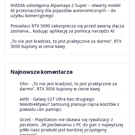
NVIDIA udostępnia Alpamayo 2 Super – otwarty model
AI przeznaczony dla pojazdów autonomicznych – do
użytku komercyjnego
Posiadacz RTX 5090 zabezpiecza się przed awarią złącza
zasilania… kodując aplikację za pomocą narzędzi AI
„To nie jest kradzież, to jest praktycznie za darmo”. RTX
3050 kupiony w cenie kawy
Najnowsze komentarze
Olin
-
„To nie jest kradzież, to jest praktycznie za
darmo”. RTX 3050 kupiony w cenie kawy
eettt
-
Galaxy S27 Ultra bez drugiego
teleobiektywu? Samsung planuje cięcia kosztów z
powodu cen pamięci
Grześ
-
PlayStation nie obawia się rywalizacji z
pecetami. „W porównaniu z PC do gier z najwyższej
półki nasz produkt jest bardziej przystępny
cenowo”