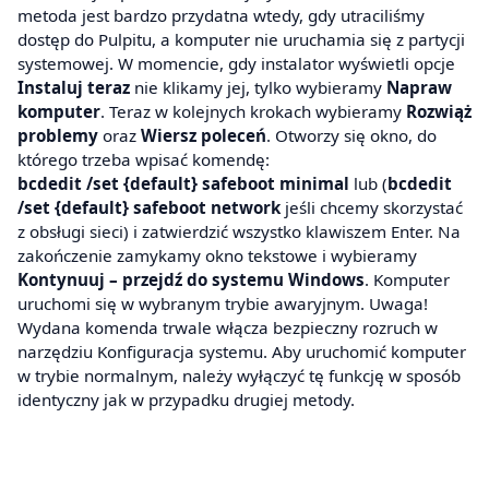
metoda jest bardzo przydatna wtedy, gdy utraciliśmy
dostęp do Pulpitu, a komputer nie uruchamia się z partycji
systemowej. W momencie, gdy instalator wyświetli opcje
Instaluj teraz
nie klikamy jej, tylko wybieramy
Napraw
komputer
. Teraz w kolejnych krokach wybieramy
Rozwiąż
problemy
oraz
Wiersz poleceń
. Otworzy się okno, do
którego trzeba wpisać komendę:
bcdedit /set {default} safeboot minimal
lub (
bcdedit
/set {default} safeboot network
jeśli chcemy skorzystać
z obsługi sieci) i zatwierdzić wszystko klawiszem Enter. Na
zakończenie zamykamy okno tekstowe i wybieramy
Kontynuuj – przejdź do systemu Windows
. Komputer
uruchomi się w wybranym trybie awaryjnym. Uwaga!
Wydana komenda trwale włącza bezpieczny rozruch w
narzędziu Konfiguracja systemu. Aby uruchomić komputer
w trybie normalnym, należy wyłączyć tę funkcję w sposób
identyczny jak w przypadku drugiej metody.