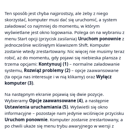
Ten sposób jest chyba najprostszy, ale żeby z niego
skorzystać, komputer musi dać się uruchomić, a system
załadować co najmniej do momentu, w którym
wyświetlane jest okno logowania. Polega on na wybraniu z
menu Start opcji (przycisk zasilania)
Uruchom ponownie
z
jednocześnie wciśniętym klawiszem Shift. Komputer
zostanie wtedy zrestartowany. Nic więcej nie musimy teraz
robić, aż do momentu, gdy pojawi się niebieska plansza z
trzema opcjami:
Kontynuuj (1)
– normalne załadowanie
systemu,
Rozwiąż problemy (2)
– opcje zaawansowane
(ta opcja nas interesuje i w nią klikamy) oraz
Wyłącz
komputer (3)
.
Na następnym ekranie pojawią się dwie pozycje.
Wybieramy
Opcje zaawansowane (4)
, a następnie
Ustawienia uruchamiania (5)
. Wyświetli się okno
informacyjne – pozostaje nam jedynie wciśnięcie przycisku
Uruchom ponownie
. Komputer zostanie zrestartowany, a
po chwili ukaże się menu trybu awaryjnego w wersji z