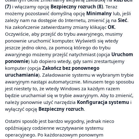
(7)
i włączamy opcję
Bezpieczny rozruch (8)
. Teraz
możemy pozostawić domyślną opcję
Minimalny
lub, jeśli
zależy nam na dostępie do Internetu, zmienić ją na
Sieć
.
Na zakończenie zatwierdzamy zmiany klikając
OK
.
Oczywiście, aby przejść do trybu awaryjnego, musimy
ponownie uruchomić komputer. Wyświetli się wtedy
jeszcze jedno okno, za pomocą którego do trybu
awaryjnego możemy przejść natychmiast (opcja
Uruchom
ponownie
) lub dopiero wtedy, gdy sami zrestartujemy
komputer (opcja
Zakończ bez ponownego
uruchamiania
). Załadowanie systemu w wybranym trybie
awaryjnym nastąpi automatycznie. Minusem tego sposobu
jest niestety to, że wtedy Windows za każdym razem
będzie uruchamiał się w trybie awaryjnym. Aby to zmienić,
należy ponownie użyć narzędzia
Konfiguracja systemu
i
wyłączyć opcję
Bezpieczny rozruch
.
Ostatni sposób jest bardzo wygodny, jednak nieco
opóźniający codzienne wczytywanie systemu
operacyjnego. Po każdorazowym ponownym