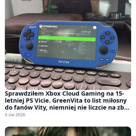
Sprawdziłem Xbox Cloud Gaming na 15-
letniej PS Vicie. GreenVita to list miłosny
do fanów Vity, niemniej nie liczcie na zbyt
wiele [FELIETON]
5 sie 2026