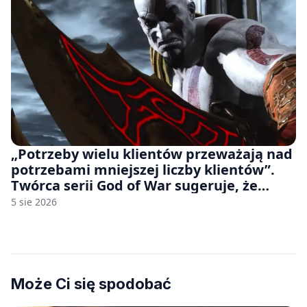
„Potrzeby wielu klientów przeważają nad
potrzebami mniejszej liczby klientów”.
Twórca serii God of War sugeruje, że
rozumie, dlaczego Sony rezygnuje z gier
5 sie 2026
na płytach
Może Ci się spodobać