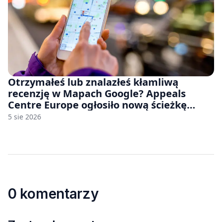
Otrzymałeś lub znalazłeś kłamliwą
recenzję w Mapach Google? Appeals
Centre Europe ogłosiło nową ścieżkę
odwoławczą dla firm i konsumentów
5 sie 2026
0 komentarzy