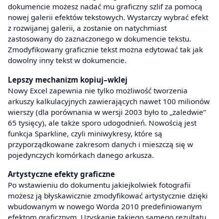
dokumencie możesz nadać mu graficzny szlif za pomocą
nowej galerii efektów tekstowych. Wystarczy wybrać efekt
z rozwijanej galerii, a zostanie on natychmiast
zastosowany do zaznaczonego w dokumencie tekstu.
Zmodyfikowany graficznie tekst można edytować tak jak
dowolny inny tekst w dokumencie.
Lepszy mechanizm kopiuj–wklej
Nowy Excel zapewnia nie tylko możliwość tworzenia
arkuszy kalkulacyjnych zawierających nawet 100 milionów
wierszy (dla porównania w wersji 2003 było to „zaledwie”
65 tysięcy), ale także sporo udogodnień. Nowością jest
funkcja Sparkline, czyli miniwykresy, które są
przyporządkowane zakresom danych i mieszczą się w
pojedynczych komórkach danego arkusza.
Artystyczne efekty graficzne
Po wstawieniu do dokumentu jakiejkolwiek fotografii
możesz ją błyskawicznie zmodyfikować artystycznie dzięki
wbudowanym w nowego Worda 2010 predefiniowanym
efektom graficznym. Uzyskanie takiego samego rezultatu