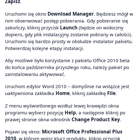
Zapisz
.
Uruchomi się okno
Download Manager
. Będziesz mógł w
nim obserwować postęp pobierania. Gdy pobieranie się
zakończy, kliknij przycisk
Launch
(będzie on widoczny
dopiero, gdy plik instalacyjny zostanie pobrany w całości).
Uruchomi się bardzo prosty w obsłudze instalator pakietu.
Potwierdzaj kolejne etapy instalacji.
Aby możliwe było korzystanie z pakietu Office 2010 beta
do końca października przyszłego roku, należy pakiet po
zainstalowaniu aktywować.
Uruchom edytor Word 2010 – domyślnie na wstążce jest
uaktywniona zakładka
Home
, kliknij zakładkę
File
.
Z menu wyświetlonego wzdłuż lewej krawędzi okna
programu wybierz pozycję
Help
, a następnie kliknij po
prawej stronie okna odnośnik
Change Product Key
.
Pojawi się okno:
Microsoft Office Professional Plus
2010
, w którym wpisz klucz produktu, kliknij przycisk