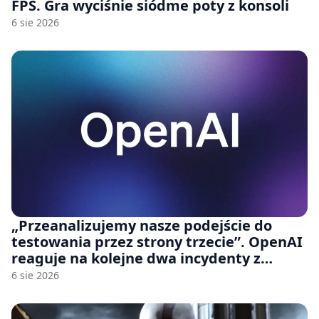
FPS. Gra wyciśnie siódme poty z konsoli
6 sie 2026
„Przeanalizujemy nasze podejście do
testowania przez strony trzecie”. OpenAI
reaguje na kolejne dwa incydenty z
udziałem autorskich modeli
6 sie 2026