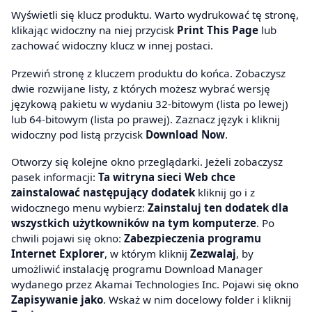
Wyświetli się klucz produktu. Warto wydrukować tę stronę,
klikając widoczny na niej przycisk
Print This Page
lub
zachować widoczny klucz w innej postaci.
Przewiń stronę z kluczem produktu do końca. Zobaczysz
dwie rozwijane listy, z których możesz wybrać wersję
językową pakietu w wydaniu 32-bitowym (lista po lewej)
lub 64-bitowym (lista po prawej). Zaznacz język i kliknij
widoczny pod listą przycisk
Download Now
.
Otworzy się kolejne okno przeglądarki. Jeżeli zobaczysz
pasek informacji:
Ta witryna sieci Web chce
zainstalować następujący dodatek
kliknij go i z
widocznego menu wybierz:
Zainstaluj ten dodatek dla
wszystkich użytkowników na tym komputerze
. Po
chwili pojawi się okno:
Zabezpieczenia programu
Internet Explorer
, w którym kliknij
Zezwalaj
, by
umożliwić instalację programu Download Manager
wydanego przez Akamai Technologies Inc. Pojawi się okno
Zapisywanie jako
. Wskaż w nim docelowy folder i kliknij