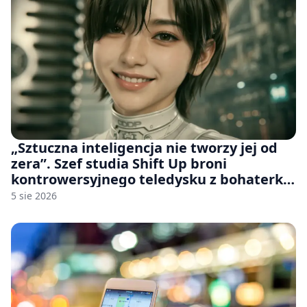
„Sztuczna inteligencja nie tworzy jej od
zera”. Szef studia Shift Up broni
kontrowersyjnego teledysku z bohaterką
Stellar Blade: Blood Rain
5 sie 2026