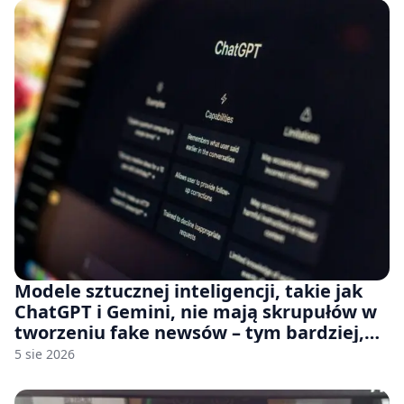
Modele sztucznej inteligencji, takie jak
ChatGPT i Gemini, nie mają skrupułów w
tworzeniu fake newsów – tym bardziej,
jeśli rozmawiasz z nimi po polsku
5 sie 2026