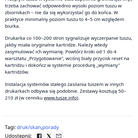
trzeba zachować odpowiednio wysoki poziom tuszu w
zbiornikach – nie da się wykorzystać go do końca. W
praktyce minimalny poziom tuszu to 4–5 cm względem
biurka.
Drukarka co 100–200 stron sygnalizuje wyczerpanie tuszu,
jakby miała oryginalne kartridże. Należy wtedy
zasymulować ich wymianę. Powtórz kroki od 1 do 4
warsztatu „Przygotowanie”, wciśnij biały przycisk reset na
kartridżu i dokończ w systemie procedurę „wymiany”
kartridżów.
Instalacja systemów stałego zasilania tuszem w innych
drukarkach odbywa się podobnie. Zestawy kosztują 50–
210 zł (w cenniku
www.tusze.info
).
Tagi:
druk/skan
,
porady
Udostępnij: