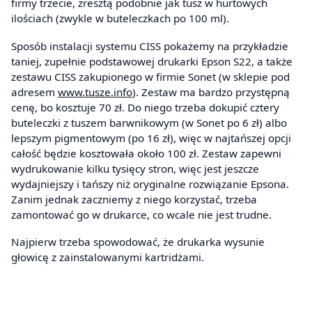
firmy trzecie, zresztą podobnie jak tusz w hurtowych
ilościach (zwykle w buteleczkach po 100 ml).
Sposób instalacji systemu CISS pokażemy na przykładzie
taniej, zupełnie podstawowej drukarki Epson S22, a także
zestawu CISS zakupionego w firmie Sonet (w sklepie pod
adresem
www.tusze.info
). Zestaw ma bardzo przystępną
cenę, bo kosztuje 70 zł. Do niego trzeba dokupić cztery
buteleczki z tuszem barwnikowym (w Sonet po 6 zł) albo
lepszym pigmentowym (po 16 zł), więc w najtańszej opcji
całość będzie kosztowała około 100 zł. Zestaw zapewni
wydrukowanie kilku tysięcy stron, więc jest jeszcze
wydajniejszy i tańszy niż oryginalne rozwiązanie Epsona.
Zanim jednak zaczniemy z niego korzystać, trzeba
zamontować go w drukarce, co wcale nie jest trudne.
Najpierw trzeba spowodować, że drukarka wysunie
głowicę z zainstalowanymi kartridżami.