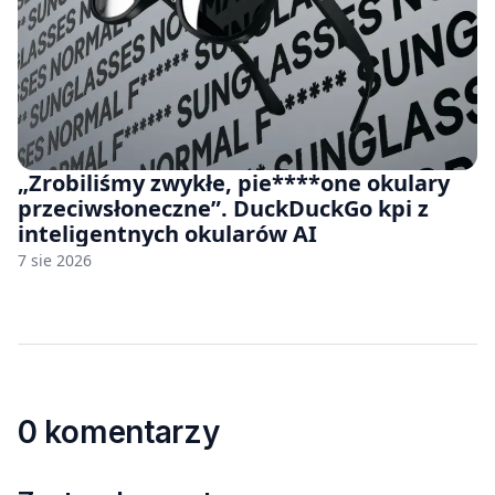
„Zrobiliśmy zwykłe, pie****one okulary
przeciwsłoneczne”. DuckDuckGo kpi z
inteligentnych okularów AI
7 sie 2026
0 komentarzy