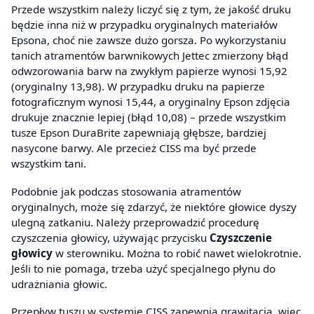
Przede wszystkim należy liczyć się z tym, że jakość druku
będzie inna niż w przypadku oryginalnych materiałów
Epsona, choć nie zawsze dużo gorsza. Po wykorzystaniu
tanich atramentów barwnikowych Jettec zmierzony błąd
odwzorowania barw na zwykłym papierze wynosi 15,92
(oryginalny 13,98). W przypadku druku na papierze
fotograficznym wynosi 15,44, a oryginalny Epson zdjęcia
drukuje znacznie lepiej (błąd 10,08) – przede wszystkim
tusze Epson DuraBrite zapewniają głębsze, bardziej
nasycone barwy. Ale przecież CISS ma być przede
wszystkim tani.
Podobnie jak podczas stosowania atramentów
oryginalnych, może się zdarzyć, że niektóre głowice dyszy
ulegną zatkaniu. Należy przeprowadzić procedurę
czyszczenia głowicy, używając przycisku
Czyszczenie
głowicy
w sterowniku. Można to robić nawet wielokrotnie.
Jeśli to nie pomaga, trzeba użyć specjalnego płynu do
udrażniania głowic.
Przepływ tuszu w systemie CISS zapewnia grawitacja, więc