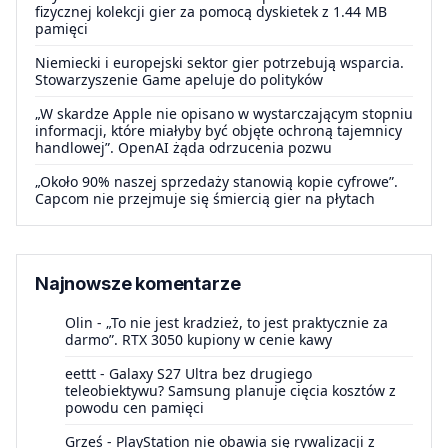
fizycznej kolekcji gier za pomocą dyskietek z 1.44 MB
pamięci
Niemiecki i europejski sektor gier potrzebują wsparcia.
Stowarzyszenie Game apeluje do polityków
„W skardze Apple nie opisano w wystarczającym stopniu
informacji, które miałyby być objęte ochroną tajemnicy
handlowej”. OpenAI żąda odrzucenia pozwu
„Około 90% naszej sprzedaży stanowią kopie cyfrowe”.
Capcom nie przejmuje się śmiercią gier na płytach
Najnowsze komentarze
Olin
-
„To nie jest kradzież, to jest praktycznie za
darmo”. RTX 3050 kupiony w cenie kawy
eettt
-
Galaxy S27 Ultra bez drugiego
teleobiektywu? Samsung planuje cięcia kosztów z
powodu cen pamięci
Grześ
-
PlayStation nie obawia się rywalizacji z