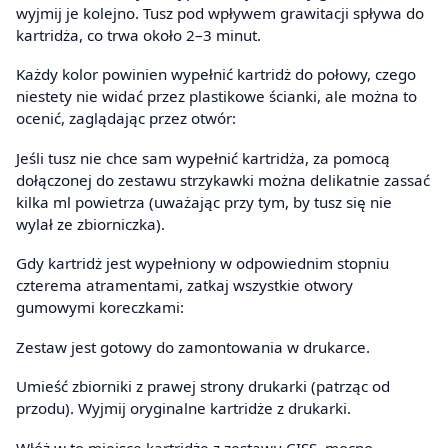
wyjmij je kolejno. Tusz pod wpływem grawitacji spływa do
kartridża, co trwa około 2–3 minut.
Każdy kolor powinien wypełnić kartridż do połowy, czego
niestety nie widać przez plastikowe ścianki, ale można to
ocenić, zaglądając przez otwór:
Jeśli tusz nie chce sam wypełnić kartridża, za pomocą
dołączonej do zestawu strzykawki można delikatnie zassać
kilka ml powietrza (uważając przy tym, by tusz się nie
wylał ze zbiorniczka).
Gdy kartridż jest wypełniony w odpowiednim stopniu
czterema atramentami, zatkaj wszystkie otwory
gumowymi koreczkami:
Zestaw jest gotowy do zamontowania w drukarce.
Umieść zbiorniki z prawej strony drukarki (patrząc od
przodu). Wyjmij oryginalne kartridże z drukarki.
Włóż w to miejsce kartridże z zestawu CISS, mocno