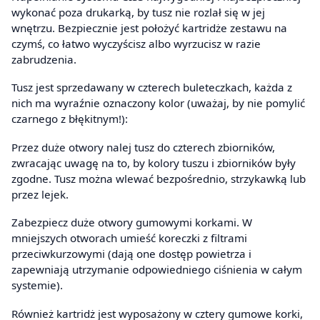
wykonać poza drukarką, by tusz nie rozlał się w jej
wnętrzu. Bezpiecznie jest położyć kartridże zestawu na
czymś, co łatwo wyczyścisz albo wyrzucisz w razie
zabrudzenia.
Tusz jest sprzedawany w czterech buleteczkach, każda z
nich ma wyraźnie oznaczony kolor (uważaj, by nie pomylić
czarnego z błękitnym!):
Przez duże otwory nalej tusz do czterech zbiorników,
zwracając uwagę na to, by kolory tuszu i zbiorników były
zgodne. Tusz można wlewać bezpośrednio, strzykawką lub
przez lejek.
Zabezpiecz duże otwory gumowymi korkami. W
mniejszych otworach umieść koreczki z filtrami
przeciwkurzowymi (dają one dostęp powietrza i
zapewniają utrzymanie odpowiedniego ciśnienia w całym
systemie).
Również kartridż jest wyposażony w cztery gumowe korki,