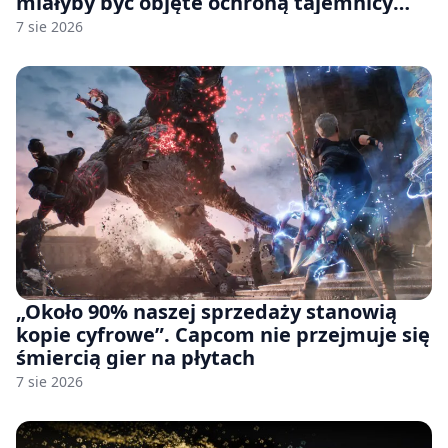
miałyby być objęte ochroną tajemnicy
handlowej”. OpenAI żąda odrzucenia
7 sie 2026
pozwu
„Około 90% naszej sprzedaży stanowią
kopie cyfrowe”. Capcom nie przejmuje się
śmiercią gier na płytach
7 sie 2026