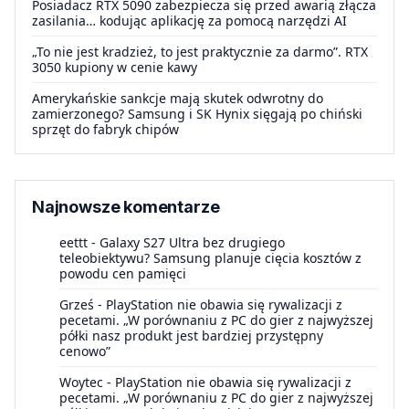
Posiadacz RTX 5090 zabezpiecza się przed awarią złącza
zasilania… kodując aplikację za pomocą narzędzi AI
„To nie jest kradzież, to jest praktycznie za darmo”. RTX
3050 kupiony w cenie kawy
Amerykańskie sankcje mają skutek odwrotny do
zamierzonego? Samsung i SK Hynix sięgają po chiński
sprzęt do fabryk chipów
Najnowsze komentarze
eettt
-
Galaxy S27 Ultra bez drugiego
teleobiektywu? Samsung planuje cięcia kosztów z
powodu cen pamięci
Grześ
-
PlayStation nie obawia się rywalizacji z
pecetami. „W porównaniu z PC do gier z najwyższej
półki nasz produkt jest bardziej przystępny
cenowo”
Woytec
-
PlayStation nie obawia się rywalizacji z
pecetami. „W porównaniu z PC do gier z najwyższej