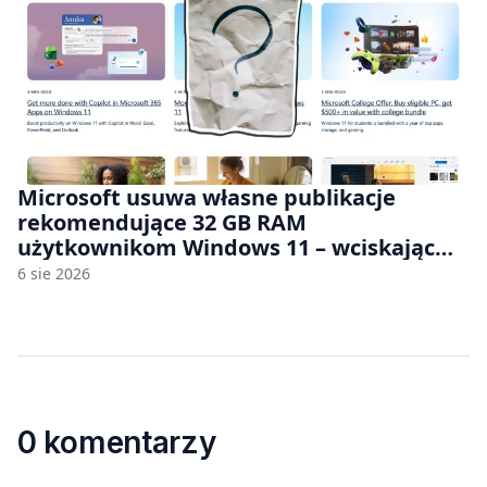
Microsoft usuwa własne publikacje
rekomendujące 32 GB RAM
użytkownikom Windows 11 – wciskając
nam przy tym komputery z 8 GB RAM po
6 sie 2026
zawyżonych cenach
0 komentarzy