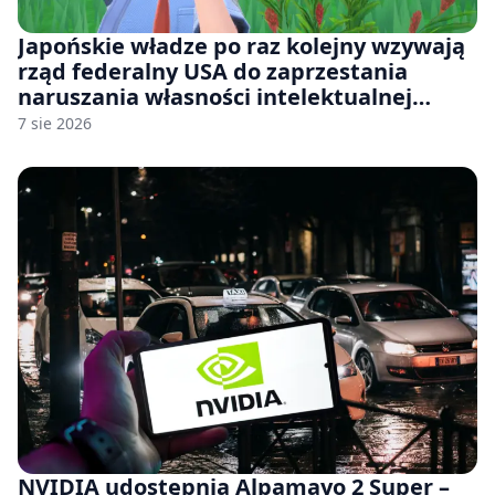
Japońskie władze po raz kolejny wzywają
rząd federalny USA do zaprzestania
naruszania własności intelektualnej
japońskich gier i anime
7 sie 2026
NVIDIA udostępnia Alpamayo 2 Super –