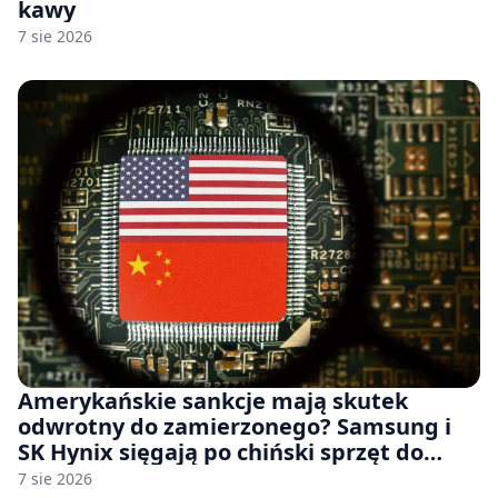
kawy
7 sie 2026
Amerykańskie sankcje mają skutek
odwrotny do zamierzonego? Samsung i
SK Hynix sięgają po chiński sprzęt do
fabryk chipów
7 sie 2026