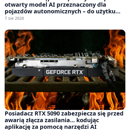
otwarty model AI przeznaczony dla
pojazdów autonomicznych – do użytku
komercyjnego
7 sie 2026
Posiadacz RTX 5090 zabezpiecza się przed
awarią złącza zasilania… kodując
aplikację za pomocą narzędzi AI