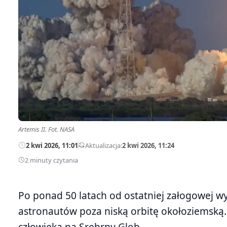
Artemis II. Fot. NASA
2 kwi 2026, 11:01
—
Aktualizacja:
2 kwi 2026, 11:24
2 minuty czytania
Po ponad 50 latach od ostatniej załogowej w
astronautów poza niską orbitę okołoziemską. 
człowieka na Srebrny Glob.