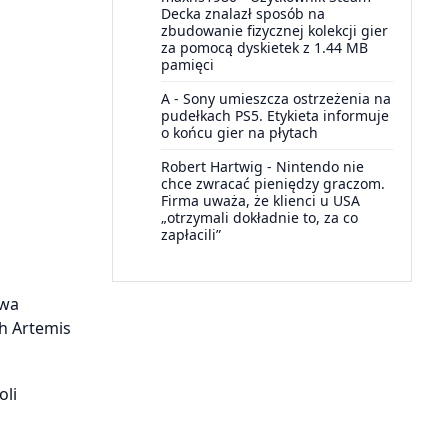
Decka znalazł sposób na
zbudowanie fizycznej kolekcji gier
za pomocą dyskietek z 1.44 MB
pamięci
A
-
Sony umieszcza ostrzeżenia na
pudełkach PS5. Etykieta informuje
o końcu gier na płytach
Robert Hartwig
-
Nintendo nie
chce zwracać pieniędzy graczom.
Firma uważa, że klienci u USA
„otrzymali dokładnie to, za co
zapłacili”
owa
h Artemis
oli