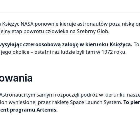
lejny etap powrotu człowieka na Srebrny Glob.
 wysyłając czteroosobową załogę w kierunku Księżyca.
To
ego okolice – ostatni raz ludzie byli tam w 1972 roku.
dowania
o. Astronauci tym samym rozpoczęli podróż w kierunku nasz
rion wyniesionej przez rakietę Space Launch System.
To pie
ament programu Artemis.