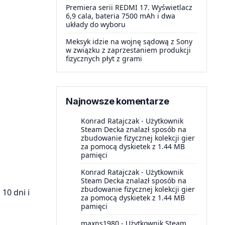
Premiera serii REDMI 17. Wyświetlacz
6,9 cala, bateria 7500 mAh i dwa
układy do wyboru
Meksyk idzie na wojnę sądową z Sony
w związku z zaprzestaniem produkcji
fizycznych płyt z grami
Najnowsze komentarze
Konrad Ratajczak
-
Użytkownik
Steam Decka znalazł sposób na
zbudowanie fizycznej kolekcji gier
za pomocą dyskietek z 1.44 MB
pamięci
Konrad Ratajczak
-
Użytkownik
Steam Decka znalazł sposób na
zbudowanie fizycznej kolekcji gier
10 dni i
za pomocą dyskietek z 1.44 MB
pamięci
maxns1980
-
Użytkownik Steam