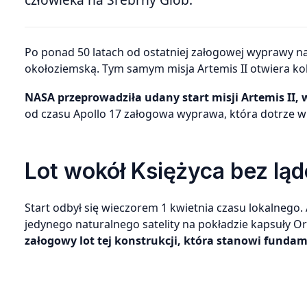
Po ponad 50 latach od ostatniej załogowej wyprawy na Księżyc NASA ponownie kieruje astronautów poza niską orbitę
okołoziemską. Tym samym misja Artemis II otwiera ko
NASA przeprowadziła udany start misji Artemis II,
od czasu Apollo 17 załogowa wyprawa, która dotrze w j
Lot wokół Księżyca bez lą
Start odbył się wieczorem 1 kwietnia czasu lokalneg
jedynego naturalnego satelity na pokładzie kapsuły O
załogowy lot tej konstrukcji, która stanowi fund