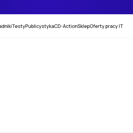
adniki
Testy
Publicystyka
CD-Action
Sklep
Oferty pracy IT