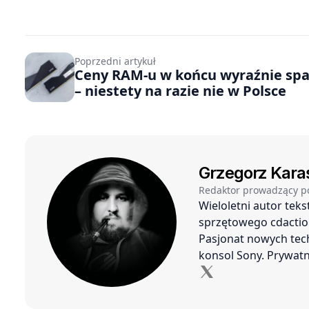
Poprzedni artykuł
Ceny RAM-u w końcu wyraźnie sp
– niestety na razie nie w Polsce
Grzegorz Kara
Redaktor prowadzący p
Wieloletni autor tek
sprzętowego cdaction
Pasjonat nowych tech
konsol Sony. Prywatn