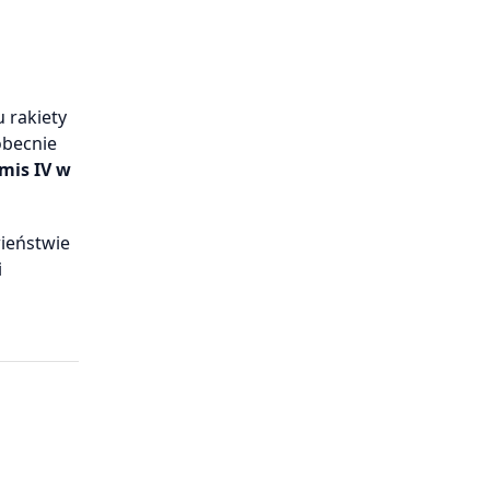
 rakiety
obecnie
mis IV w
wieństwie
i