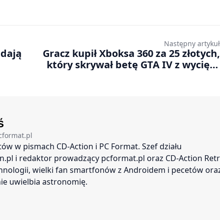
Następny artykuł
adają
Gracz kupił Xboksa 360 za 25 złotych,
który skrywał betę GTA IV z wyciętą
zawartością
ś
cformat.pl
stów w pismach CD-Action i PC Format. Szef działu
.pl i redaktor prowadzący pcformat.pl oraz CD-Action Retr
nologii, wielki fan smartfonów z Androidem i pecetów ora
ie uwielbia astronomię.