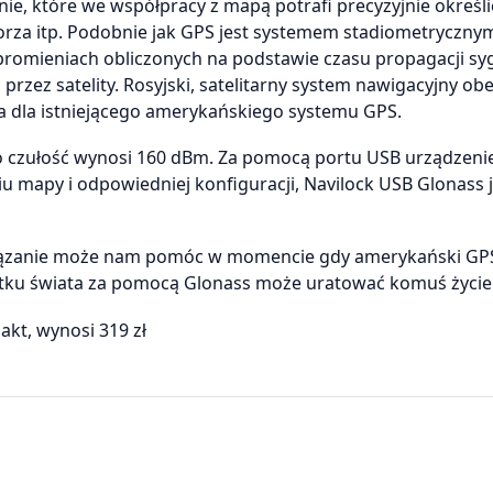
e, które we współpracy z mapą potrafi precyzyjnie określi
rza itp. Podobnie jak GPS jest systemem stadiometrycznym
 promieniach obliczonych na podstawie czasu propagacji syg
rzez satelity. Rosyjski, satelitarny system nawigacyjny ob
wa dla istniejącego amerykańskiego systemu GPS.
o czułość wynosi 160 dBm. Za pomocą portu USB urządzen
 mapy i odpowiedniej konfiguracji, Navilock USB Glonass j
związanie może nam pomóc w momencie gdy amerykański GP
ątku świata za pomocą Glonass może uratować komuś życie
kt, wynosi 319 zł