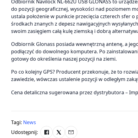
Odbiornik Navilock NL-662U USB GLONASS to urządzeni
do pozycji geograficznej, wysokości nad poziomem mo
ustala położenie w punkcie przecięcia czterech sfer o
środkach znanych z depesz nawigacyjnych wysyłanych p
swoim zasięgiem całą kulę ziemską i dobrą alternaty
Odbiornik Glonass posiada wewnętrzną antenę, a jeg
podłączyć do dowolnego komputera. Po zainstalowaniu
gotowy do określenia naszej pozycji na ziemi.
Po co kolejny GPS? Producent przekonuje, że to ro
zawiedzie, wówczas ustalenie pozycji w odległym zak
Cena detaliczna sugerowana przez dystrybutora – Impa
Tagi:
News
Udostępnij: