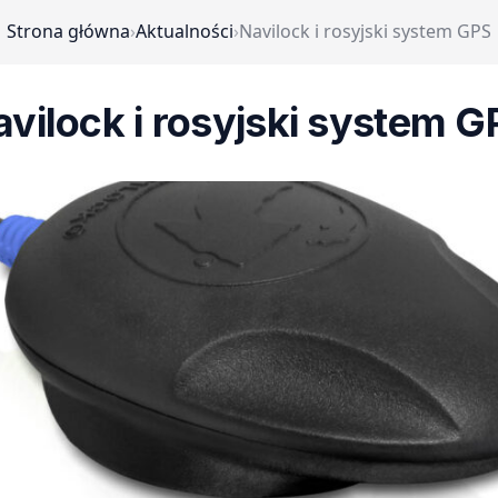
Strona główna
›
Aktualności
›
Navilock i rosyjski system GPS
avilock i rosyjski system G