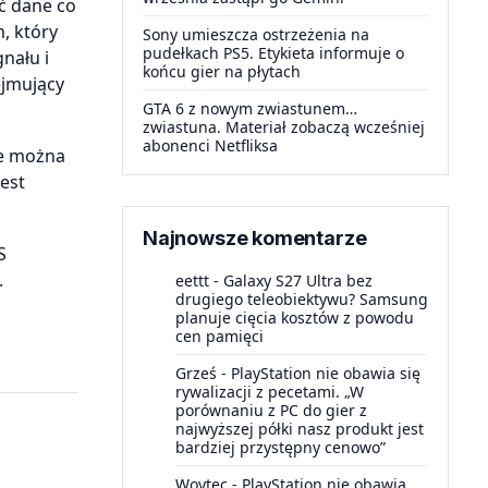
ć dane co
, który
Sony umieszcza ostrzeżenia na
pudełkach PS5. Etykieta informuje o
nału i
końcu gier na płytach
ejmujący
GTA 6 z nowym zwiastunem…
zwiastuna. Materiał zobaczą wcześniej
abonenci Netfliksa
ie można
est
Najnowsze komentarze
S
.
eettt
-
Galaxy S27 Ultra bez
drugiego teleobiektywu? Samsung
planuje cięcia kosztów z powodu
cen pamięci
Grześ
-
PlayStation nie obawia się
rywalizacji z pecetami. „W
porównaniu z PC do gier z
najwyższej półki nasz produkt jest
bardziej przystępny cenowo”
Woytec
-
PlayStation nie obawia