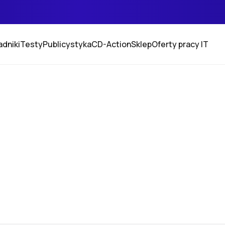
adniki
Testy
Publicystyka
CD-Action
Sklep
Oferty pracy IT