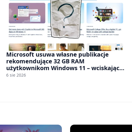
Microsoft usuwa własne publikacje
rekomendujące 32 GB RAM
użytkownikom Windows 11 – wciskając
nam przy tym komputery z 8 GB RAM po
6 sie 2026
zawyżonych cenach