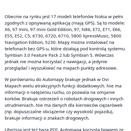
Obecnie na rynku jest 17 modeli telefonów Nokia w pełni
zgodnych z opisywaną aplikacją (mają GPS). Są to modele:
X6, 97 mini, 97 mini Gold Edition, 97, N86, E72, E71, E66,
E55, E52, C5, 6730, 6720, 6710, 5800 XpressMusic, 5800
Navigation Edition, 5230. Mapy można instalować na
telefonach bez GPS-u, które działają pod kontrolą systemu
Symbian 3.0 Feature Pack 2 lub Symbian 5. Wówczas
jednak nie można korzystać z nawigacji, a jedynie
przeglądać i wyszukiwać na mapach punkty adresowe.
W porównaniu do Automapy brakuje jednak w Ovi
Mapach wielu atrakcyjnych funkcji dodatkowych. Nie ma
informacji o natężeniu ruchu, co pozwala na omijanie
korków. Brakuje ostrzeżeń o robotach drogowych i innych
utrudnieniach. Nie ma danych dla kierowców ciężarówek
(np. dopuszczalne obciążenie czy wysokość pojazdu),
brakuje informacji o znakach drogowych.
Uboższa jest też baza POI. Automapa korzysta bowiem ze