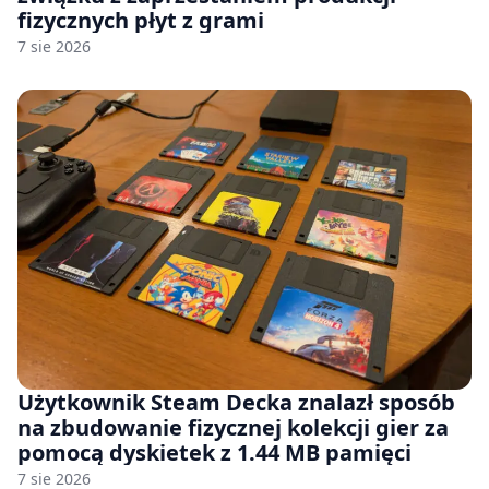
fizycznych płyt z grami
7 sie 2026
Użytkownik Steam Decka znalazł sposób
na zbudowanie fizycznej kolekcji gier za
pomocą dyskietek z 1.44 MB pamięci
7 sie 2026