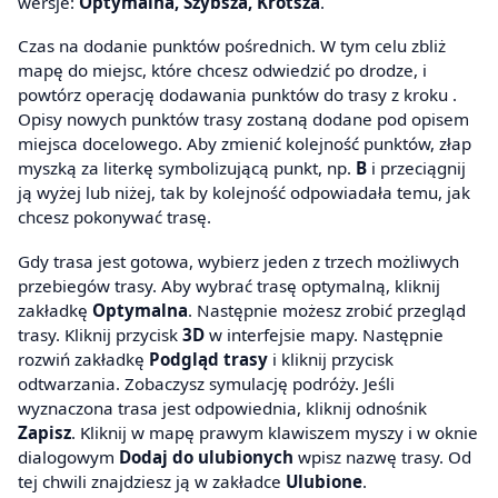
wersje:
Optymalna, Szybsza, Krótsza
.
Czas na dodanie punktów pośrednich. W tym celu zbliż
mapę do miejsc, które chcesz odwiedzić po drodze, i
powtórz operację dodawania punktów do trasy z kroku .
Opisy nowych punktów trasy zostaną dodane pod opisem
miejsca docelowego. Aby zmienić kolejność punktów, złap
myszką za literkę symbolizującą punkt, np.
B
i przeciągnij
ją wyżej lub niżej, tak by kolejność odpowiadała temu, jak
chcesz pokonywać trasę.
Gdy trasa jest gotowa, wybierz jeden z trzech możliwych
przebiegów trasy. Aby wybrać trasę optymalną, kliknij
zakładkę
Optymalna
. Następnie możesz zrobić przegląd
trasy. Kliknij przycisk
3D
w interfejsie mapy. Następnie
rozwiń zakładkę
Podgląd trasy
i kliknij przycisk
odtwarzania. Zobaczysz symulację podróży. Jeśli
wyznaczona trasa jest odpowiednia, kliknij odnośnik
Zapisz
. Kliknij w mapę prawym klawiszem myszy i w oknie
dialogowym
Dodaj do ulubionych
wpisz nazwę trasy. Od
tej chwili znajdziesz ją w zakładce
Ulubione
.