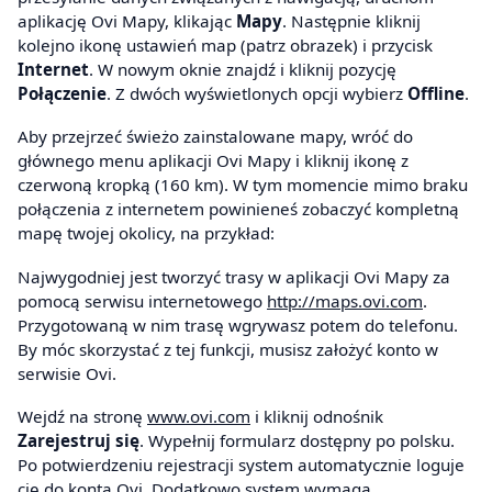
aplikację Ovi Mapy, klikając
Mapy
. Następnie kliknij
kolejno ikonę ustawień map (patrz obrazek) i przycisk
Internet
. W nowym oknie znajdź i kliknij pozycję
Połączenie
. Z dwóch wyświetlonych opcji wybierz
Offline
.
Aby przejrzeć świeżo zainstalowane mapy, wróć do
głównego menu aplikacji Ovi Mapy i kliknij ikonę z
czerwoną kropką (160 km). W tym momencie mimo braku
połączenia z internetem powinieneś zobaczyć kompletną
mapę twojej okolicy, na przykład:
Najwygodniej jest tworzyć trasy w aplikacji Ovi Mapy za
pomocą serwisu internetowego
http://maps.ovi.com
.
Przygotowaną w nim trasę wgrywasz potem do telefonu.
By móc skorzystać z tej funkcji, musisz założyć konto w
serwisie Ovi.
Wejdź na stronę
www.ovi.com
i kliknij odnośnik
Zarejestruj się
. Wypełnij formularz dostępny po polsku.
Po potwierdzeniu rejestracji system automatycznie loguje
cię do konta Ovi. Dodatkowo system wymaga