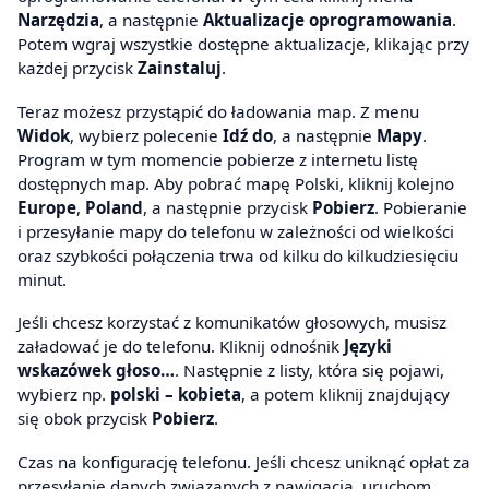
Narzędzia
, a następnie
Aktualizacje oprogramowania
.
Potem wgraj wszystkie dostępne aktualizacje, klikając przy
każdej przycisk
Zainstaluj
.
Teraz możesz przystąpić do ładowania map. Z menu
Widok
, wybierz polecenie
Idź do
, a następnie
Mapy
.
Program w tym momencie pobierze z internetu listę
dostępnych map. Aby pobrać mapę Polski, kliknij kolejno
Europe
,
Poland
, a następnie przycisk
Pobierz
. Pobieranie
i przesyłanie mapy do telefonu w zależności od wielkości
oraz szybkości połączenia trwa od kilku do kilkudziesięciu
minut.
Jeśli chcesz korzystać z komunikatów głosowych, musisz
załadować je do telefonu. Kliknij odnośnik
Języki
wskazówek głoso…
. Następnie z listy, która się pojawi,
wybierz np.
polski – kobieta
, a potem kliknij znajdujący
się obok przycisk
Pobierz
.
Czas na konfigurację telefonu. Jeśli chcesz uniknąć opłat za
przesyłanie danych związanych z nawigacją, uruchom