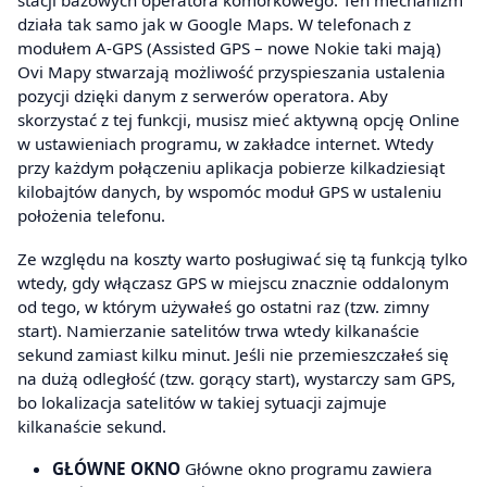
stacji bazowych operatora komórkowego. Ten mechanizm
działa tak samo jak w Google Maps. W telefonach z
modułem A-GPS (Assisted GPS – nowe Nokie taki mają)
Ovi Mapy stwarzają możliwość przyspieszania ustalenia
pozycji dzięki danym z serwerów operatora. Aby
skorzystać z tej funkcji, musisz mieć aktywną opcję Online
w ustawieniach programu, w zakładce internet. Wtedy
przy każdym połączeniu aplikacja pobierze kilkadziesiąt
kilobajtów danych, by wspomóc moduł GPS w ustaleniu
położenia telefonu.
Ze względu na koszty warto posługiwać się tą funkcją tylko
wtedy, gdy włączasz GPS w miejscu znacznie oddalonym
od tego, w którym używałeś go ostatni raz (tzw. zimny
start). Namierzanie satelitów trwa wtedy kilkanaście
sekund zamiast kilku minut. Jeśli nie przemieszczałeś się
na dużą odległość (tzw. gorący start), wystarczy sam GPS,
bo lokalizacja satelitów w takiej sytuacji zajmuje
kilkanaście sekund.
GŁÓWNE OKNO
Główne okno programu zawiera