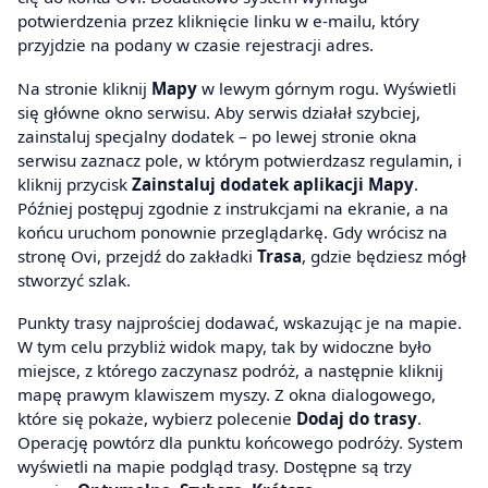
potwierdzenia przez kliknięcie linku w e-mailu, który
przyjdzie na podany w czasie rejestracji adres.
Na stronie kliknij
Mapy
w lewym górnym rogu. Wyświetli
się główne okno serwisu. Aby serwis działał szybciej,
zainstaluj specjalny dodatek – po lewej stronie okna
serwisu zaznacz pole, w którym potwierdzasz regulamin, i
kliknij przycisk
Zainstaluj dodatek aplikacji Mapy
.
Później postępuj zgodnie z instrukcjami na ekranie, a na
końcu uruchom ponownie przeglądarkę. Gdy wrócisz na
stronę Ovi, przejdź do zakładki
Trasa
, gdzie będziesz mógł
stworzyć szlak.
Punkty trasy najprościej dodawać, wskazując je na mapie.
W tym celu przybliż widok mapy, tak by widoczne było
miejsce, z którego zaczynasz podróż, a następnie kliknij
mapę prawym klawiszem myszy. Z okna dialogowego,
które się pokaże, wybierz polecenie
Dodaj do trasy
.
Operację powtórz dla punktu końcowego podróży. System
wyświetli na mapie podgląd trasy. Dostępne są trzy