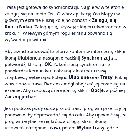
Trasa jest gotowa do synchronizacji. Najpierw w telefonie
zaloguj się na konto Ovi. Otwórz aplikację Ovi Mapy i w
głównym ekranie kliknij kolejno odnośnik
Zaloguj się
i
Konto Nokia
. Zaloguj się, używając loginu utworzonego w
kroku 1. W lewym górnym rogu ekranu powinno się
wyświetlić powitanie.
Aby zsynchronizować telefon z kontem w internecie, kliknij
ikonę
Ulubione
,a następnie naciśnij
Synchronizuj z…
i
potwierdź, klikając
OK
. Zakończoną synchronizację
potwierdza komunikat. Pobraną z internetu trasę
znajdziesz, wybierając kolejno
Ulubione
oraz
Trasy
. Kliknij
wpis z nową trasą. Będziesz mógł obejrzeć jej przebieg na
ekranie. Aby rozpocząć nawigację, kliknij
Opcje
, a później
Zacznij jechać
.
Jeśli podczas jazdy odstąpisz od trasy, program przeliczy ją
ponownie, by doprowadzić cię do celu. Aby upewnić się, że
program wybierze najkrótszą drogę, kliknij ikonę
ustawień, następnie
Trasa
, potem
Wybór trasy
, gdzie