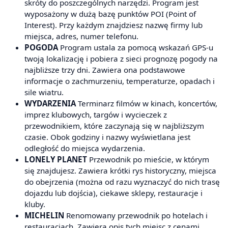
skróty do poszczególnych narzędzi. Program jest
wyposażony w dużą bazę punktów POI (Point of
Interest). Przy każdym znajdziesz nazwę firmy lub
miejsca, adres, numer telefonu.
POGODA
Program ustala za pomocą wskazań GPS-u
twoją lokalizację i pobiera z sieci prognozę pogody na
najbliższe trzy dni. Zawiera ona podstawowe
informacje o zachmurzeniu, temperaturze, opadach i
sile wiatru.
WYDARZENIA
Terminarz filmów w kinach, koncertów,
imprez klubowych, targów i wycieczek z
przewodnikiem, które zaczynają się w najbliższym
czasie. Obok godziny i nazwy wyświetlana jest
odległość do miejsca wydarzenia.
LONELY PLANET
Przewodnik po mieście, w którym
się znajdujesz. Zawiera krótki rys historyczny, miejsca
do obejrzenia (można od razu wyznaczyć do nich trasę
dojazdu lub dojścia), ciekawe sklepy, restauracje i
kluby.
MICHELIN
Renomowany przewodnik po hotelach i
restauracjach. Zawiera opis tych miejsc z cenami,