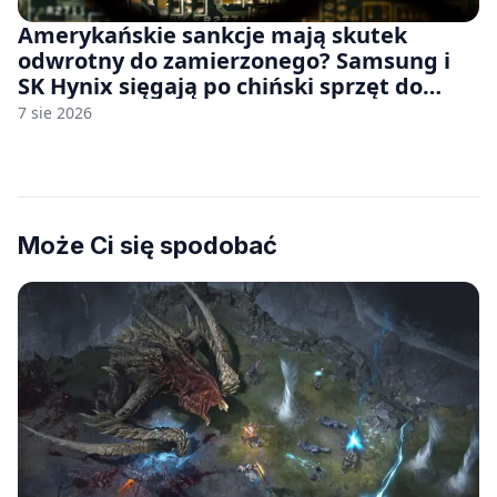
Amerykańskie sankcje mają skutek
odwrotny do zamierzonego? Samsung i
SK Hynix sięgają po chiński sprzęt do
fabryk chipów
7 sie 2026
Może Ci się spodobać