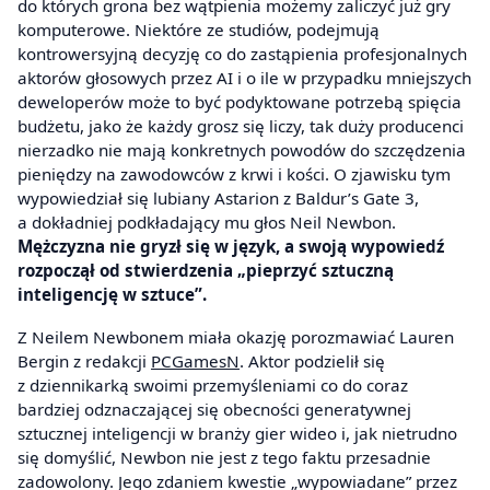
do których grona bez wątpienia możemy zaliczyć już gry
komputerowe. Niektóre ze studiów, podejmują
kontrowersyjną decyzję co do zastąpienia profesjonalnych
aktorów głosowych przez AI i o ile w przypadku mniejszych
deweloperów może to być podyktowane potrzebą spięcia
budżetu, jako że każdy grosz się liczy, tak duży producenci
nierzadko nie mają konkretnych powodów do szczędzenia
pieniędzy na zawodowców z krwi i kości. O zjawisku tym
wypowiedział się lubiany Astarion z Baldur’s Gate 3,
a dokładniej podkładający mu głos Neil Newbon.
Mężczyzna nie gryzł się w język, a swoją wypowiedź
rozpoczął od stwierdzenia „pieprzyć sztuczną
inteligencję w sztuce”.
Z Neilem Newbonem miała okazję porozmawiać Lauren
Bergin z redakcji
PCGamesN
. Aktor podzielił się
z dziennikarką swoimi przemyśleniami co do coraz
bardziej odznaczającej się obecności generatywnej
sztucznej inteligencji w branży gier wideo i, jak nietrudno
się domyślić, Newbon nie jest z tego faktu przesadnie
zadowolony. Jego zdaniem kwestie „wypowiadane” przez