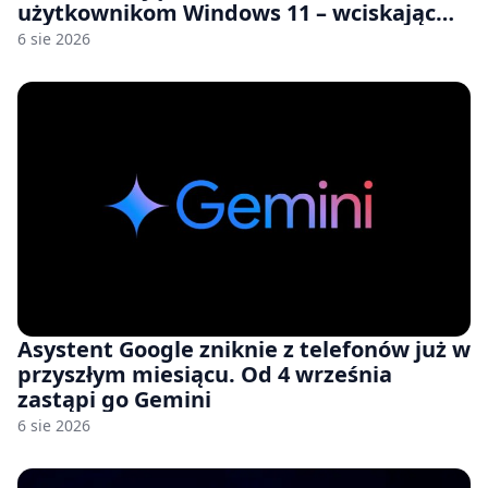
użytkownikom Windows 11 – wciskając
nam przy tym komputery z 8 GB RAM po
6 sie 2026
zawyżonych cenach
Asystent Google zniknie z telefonów już w
przyszłym miesiącu. Od 4 września
zastąpi go Gemini
6 sie 2026