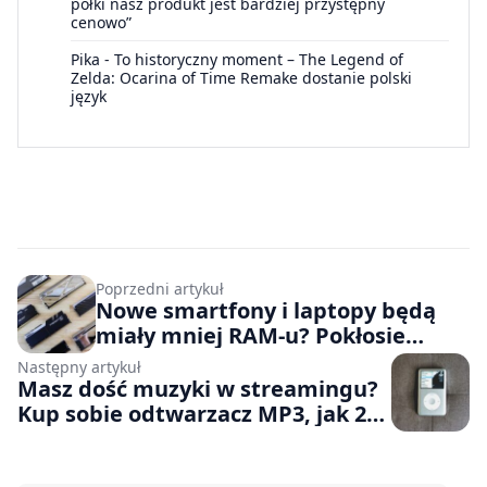
półki nasz produkt jest bardziej przystępny
cenowo”
Pika
-
To historyczny moment – The Legend of
Zelda: Ocarina of Time Remake dostanie polski
język
Poprzedni artykuł
Nowe smartfony i laptopy będą
miały mniej RAM-u? Pokłosie
niedoborów pamięci na rynku
Następny artykuł
Masz dość muzyki w streamingu?
Kup sobie odtwarzacz MP3, jak 20
lat temu