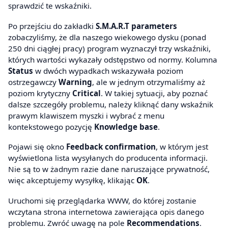
sprawdzić te wskaźniki.
Po przejściu do zakładki
S.M.A.R.T parameters
zobaczyliśmy, że dla naszego wiekowego dysku (ponad
250 dni ciągłej pracy) program wyznaczył trzy wskaźniki,
których wartości wykazały odstępstwo od normy. Kolumna
Status
w dwóch wypadkach wskazywała poziom
ostrzegawczy
Warning
, ale w jednym otrzymaliśmy aż
poziom krytyczny
Critical
. W takiej sytuacji, aby poznać
dalsze szczegóły problemu, należy kliknąć dany wskaźnik
prawym klawiszem myszki i wybrać z menu
kontekstowego pozycję
Knowledge base
.
Pojawi się okno
Feedback confirmation
, w którym jest
wyświetlona lista wysyłanych do producenta informacji.
Nie są to w żadnym razie dane naruszające prywatność,
więc akceptujemy wysyłkę, klikając
OK
.
Uruchomi się przeglądarka WWW, do której zostanie
wczytana strona internetowa zawierająca opis danego
problemu. Zwróć uwagę na pole
Recommendations
.