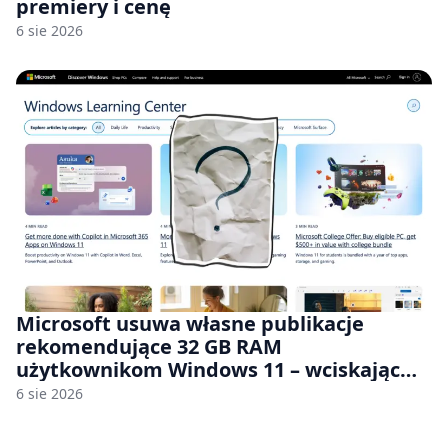
premiery i cenę
6 sie 2026
Microsoft usuwa własne publikacje
rekomendujące 32 GB RAM
użytkownikom Windows 11 – wciskając
nam przy tym komputery z 8 GB RAM po
6 sie 2026
zawyżonych cenach