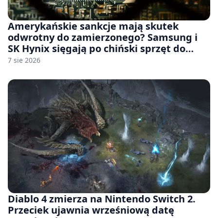
Amerykańskie sankcje mają skutek
odwrotny do zamierzonego? Samsung i
SK Hynix sięgają po chiński sprzęt do
fabryk chipów
7 sie 2026
Diablo 4 zmierza na Nintendo Switch 2.
Przeciek ujawnia wrześniową datę