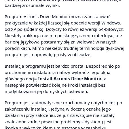
bardziej zrozumiałe wyniki.
Program Acronis Drive Monitor można zainstalować
praktycznie w każdej liczącej się obecnie wersji Windows,
od XP po siódemkę. Dotyczy to również wersji 64-bitowych.
Niestety aplikacja nie ma polskojęzycznego interfejsu, ale
barierę językową postaramy się zniwelować w naszych
poradnikach. Mimo niekiedy trudnej terminologii dyskowej
program jest naprawdę prosty w obsłudze.
Instalacja programu jest bardzo prosta. Bezpośrednio po
uruchomieniu instalatora należy wybrać z jego okna
głównego opcję
Install Acronis Drive Monitor
, a
następnie potwierdzać kolejne kroki instalacji bez
modyfikowania jej domyślnych ustawień.
Program jest automatycznie uruchamiany natychmiast po
zakończeniu instalacji. Jedyną widoczną oznaką jego
działania (przy założeniu, że już na wstępie nie zostały
znalezione żadne poważne problemy z dyskiem) jest
ikonka z wykrzyknikiem umieszczona w zasobniku