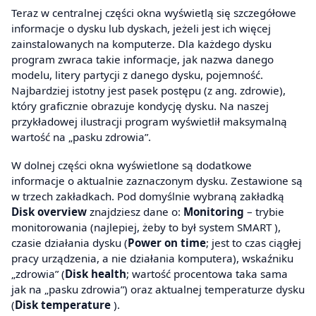
Teraz w centralnej części okna wyświetlą się szczegółowe
informacje o dysku lub dyskach, jeżeli jest ich więcej
zainstalowanych na komputerze. Dla każdego dysku
program zwraca takie informacje, jak nazwa danego
modelu, litery partycji z danego dysku, pojemność.
Najbardziej istotny jest pasek postępu (z ang. zdrowie),
który graficznie obrazuje kondycję dysku. Na naszej
przykładowej ilustracji program wyświetlił maksymalną
wartość na „pasku zdrowia”.
W dolnej części okna wyświetlone są dodatkowe
informacje o aktualnie zaznaczonym dysku. Zestawione są
w trzech zakładkach. Pod domyślnie wybraną zakładką
Disk overview
znajdziesz dane o:
Monitoring
– trybie
monitorowania (najlepiej, żeby to był system SMART ),
czasie działania dysku (
Power on time
; jest to czas ciągłej
pracy urządzenia, a nie działania komputera), wskaźniku
„zdrowia” (
Disk health
; wartość procentowa taka sama
jak na „pasku zdrowia”) oraz aktualnej temperaturze dysku
(
Disk temperature
).