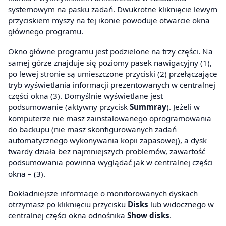
systemowym na pasku zadań. Dwukrotne kliknięcie lewym
przyciskiem myszy na tej ikonie powoduje otwarcie okna
głównego programu.
Okno główne programu jest podzielone na trzy części. Na
samej górze znajduje się poziomy pasek nawigacyjny (1),
po lewej stronie są umieszczone przyciski (2) przełączające
tryb wyświetlania informacji prezentowanych w centralnej
części okna (3). Domyślnie wyświetlane jest
podsumowanie (aktywny przycisk
Summray
). Jeżeli w
komputerze nie masz zainstalowanego oprogramowania
do backupu (nie masz skonfigurowanych zadań
automatycznego wykonywania kopii zapasowej), a dysk
twardy działa bez najmniejszych problemów, zawartość
podsumowania powinna wyglądać jak w centralnej części
okna – (3).
Dokładniejsze informacje o monitorowanych dyskach
otrzymasz po kliknięciu przycisku
Disks
lub widocznego w
centralnej części okna odnośnika
Show disks
.