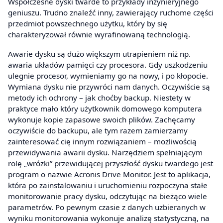
Współczesne dyski twarde to przykłady inżynieryjnego
geniuszu. Trudno znaleźć inny, zawierający ruchome części
przedmiot powszechnego użytku, który by się
charakteryzował równie wyrafinowaną technologią.
Awarie dysku są dużo większym utrapieniem niż np.
awaria układów pamięci czy procesora. Gdy uszkodzeniu
ulegnie procesor, wymieniamy go na nowy, i po kłopocie.
Wymiana dysku nie przywróci nam danych. Oczywiście są
metody ich ochrony – jak choćby backup. Niestety w
praktyce mało który użytkownik domowego komputera
wykonuje kopie zapasowe swoich plików. Zachęcamy
oczywiście do backupu, ale tym razem zamierzamy
zainteresować cię innym rozwiązaniem – możliwością
przewidywania awarii dysku. Narzędziem spełniającym
rolę „wróżki” przewidującej przyszłość dysku twardego jest
program o nazwie Acronis Drive Monitor. Jest to aplikacja,
która po zainstalowaniu i uruchomieniu rozpoczyna stałe
monitorowanie pracy dysku, odczytując na bieżąco wiele
parametrów. Po pewnym czasie z danych uzbieranych w
wyniku monitorowania wykonuje analizę statystyczną, na