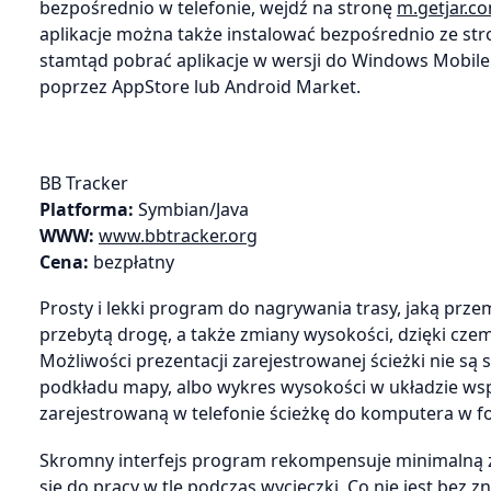
bezpośrednio w telefonie, wejdź na stronę
m.getjar.c
aplikacje można także instalować bezpośrednio ze str
stamtąd pobrać aplikacje w wersji do Windows Mobile.
poprzez AppStore lub Android Market.
BB Tracker
Platforma:
Symbian/Java
WWW:
www.bbtracker.org
Cena:
bezpłatny
Prosty i lekki program do nagrywania trasy, jaką prz
przebytą drogę, a także zmiany wysokości, dzięki cze
Możliwości prezentacji zarejestrowanej ścieżki nie są
podkładu mapy, albo wykres wysokości w układzie wsp
zarejestrowaną w telefonie ścieżkę do komputera w f
Skromny interfejs program rekompensuje minimalną za
się do pracy w tle podczas wycieczki. Co nie jest bez 