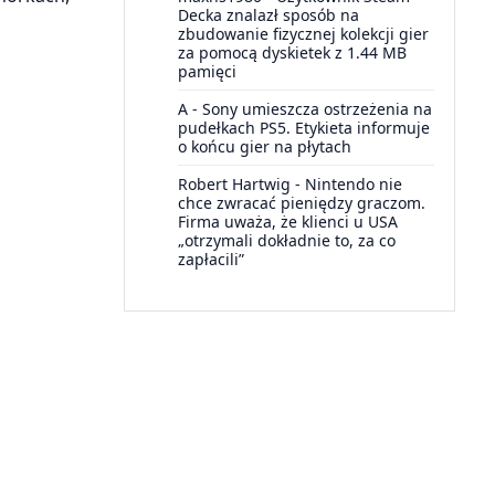
Decka znalazł sposób na
zbudowanie fizycznej kolekcji gier
za pomocą dyskietek z 1.44 MB
pamięci
A
-
Sony umieszcza ostrzeżenia na
pudełkach PS5. Etykieta informuje
o końcu gier na płytach
Robert Hartwig
-
Nintendo nie
chce zwracać pieniędzy graczom.
Firma uważa, że klienci u USA
„otrzymali dokładnie to, za co
zapłacili”