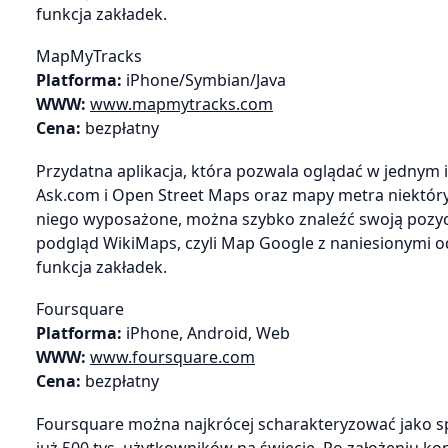
funkcja zakładek.
MapMyTracks
Platforma:
iPhone/Symbian/Java
WWW:
www.mapmytracks.com
Cena:
bezpłatny
Przydatna aplikacja, która pozwala oglądać w jednym in
Ask.com i Open Street Maps oraz mapy metra niektóry
niego wyposażone, można szybko znaleźć swoją pozyc
podgląd WikiMaps, czyli Map Google z naniesionymi o
funkcja zakładek.
Foursquare
Platforma:
iPhone, Android, Web
WWW:
www.foursquare.com
Cena:
bezpłatny
Foursquare można najkrócej scharakteryzować jako s
już 500 tys. użytkowników na świecie. Po założeniu kon