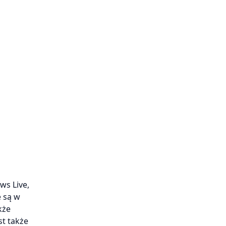
ws Live,
e są w
kże
t także