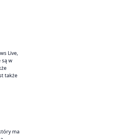
ws Live,
e są w
kże
t także
który ma
na