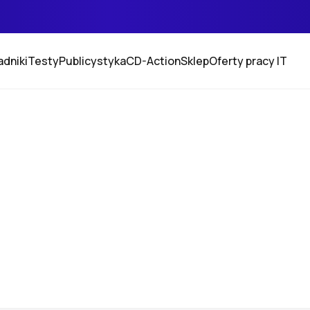
adniki
Testy
Publicystyka
CD-Action
Sklep
Oferty pracy IT