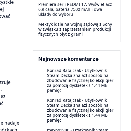
zystkie
Premiera serii REDMI 17. Wyświetlacz
ej
6,9 cala, bateria 7500 mAh i dwa
układy do wyboru
lować
Meksyk idzie na wojnę sądową z Sony
w związku z zaprzestaniem produkcji
fizycznych płyt z grami
Najnowsze komentarze
Konrad Ratajczak
-
Użytkownik
Steam Decka znalazł sposób na
zbudowanie fizycznej kolekcji gier
truje
za pomocą dyskietek z 1.44 MB
.
pamięci
bez
Konrad Ratajczak
-
Użytkownik
ać
Steam Decka znalazł sposób na
zbudowanie fizycznej kolekcji gier
za pomocą dyskietek z 1.44 MB
pamięci
le nadaje
omórkach,
maxns1980
-
Użytkownik Steam