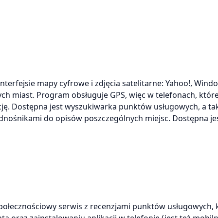
terfejsie mapy cyfrowe i zdjęcia satelitarne: Yahoo!, Windo
ch miast. Program obsługuje GPS, więc w telefonach, któr
ję. Dostępna jest wyszukiwarka punktów usługowych, a ta
dnośnikami do opisów poszczególnych miejsc. Dostępna jes
połecznościowy serwis z recenzjami punktów usługowych, 
ta oraz zainstalowaniu aplikacji w telefonie (jest też mobil