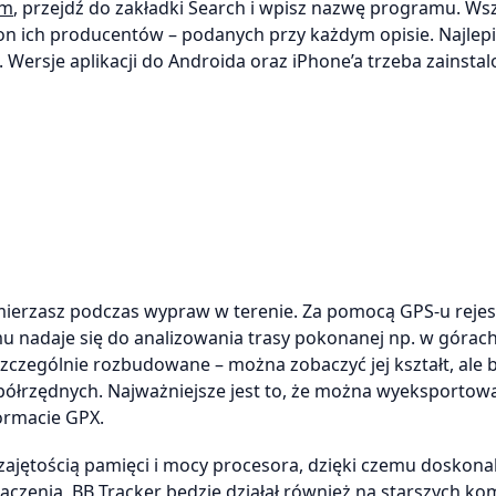
om
, przejdź do zakładki Search i wpisz nazwę programu. Ws
on ich producentów – podanych przy każdym opisie. Najlepi
 Wersje aplikacji do Androida oraz iPhone’a trzeba zainsta
emierzasz podczas wypraw w terenie. Za pomocą GPS-u rejes
mu nadaje się do analizowania trasy pokonanej np. w górach
 szczególnie rozbudowane – można zobaczyć jej kształt, ale 
ółrzędnych. Najważniejsze jest to, że można wyeksportow
ormacie GPX.
jętością pamięci i mocy procesora, dzięki czemu doskona
znaczenia, BB Tracker będzie działał również na starszych k