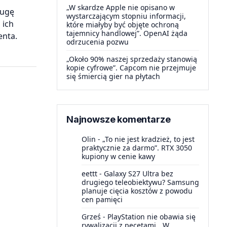
„W skardze Apple nie opisano w
ługę
wystarczającym stopniu informacji,
 ich
które miałyby być objęte ochroną
tajemnicy handlowej”. OpenAI żąda
enta.
odrzucenia pozwu
„Około 90% naszej sprzedaży stanowią
kopie cyfrowe”. Capcom nie przejmuje
się śmiercią gier na płytach
Najnowsze komentarze
Olin
-
„To nie jest kradzież, to jest
praktycznie za darmo”. RTX 3050
kupiony w cenie kawy
eettt
-
Galaxy S27 Ultra bez
drugiego teleobiektywu? Samsung
planuje cięcia kosztów z powodu
cen pamięci
Grześ
-
PlayStation nie obawia się
rywalizacji z pecetami. „W