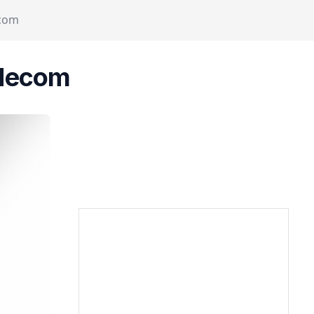
ecom
odecom