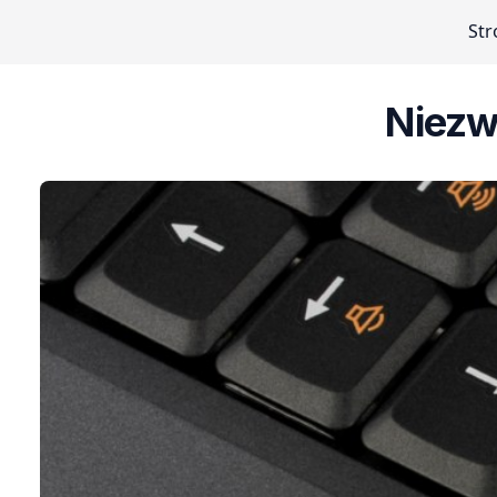
Str
Niezw