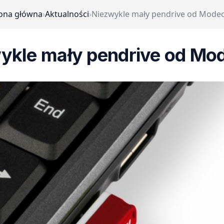
ona główna
›
Aktualności
›
Niezwykle mały pendrive od Mod
ykle mały pendrive od M