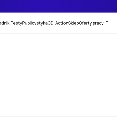
adniki
Testy
Publicystyka
CD-Action
Sklep
Oferty pracy IT