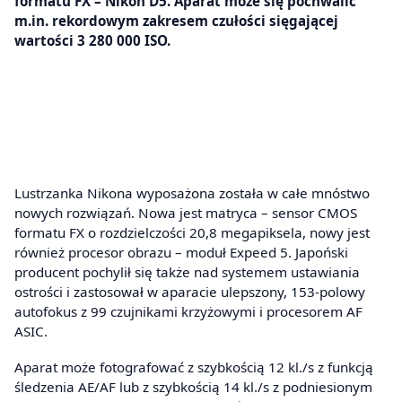
formatu FX – Nikon D5. Aparat może się pochwalić
m.in. rekordowym zakresem czułości sięgającej
wartości 3 280 000 ISO.
Lustrzanka Nikona wyposażona została w całe mnóstwo
nowych rozwiązań. Nowa jest matryca – sensor CMOS
formatu FX o rozdzielczości 20,8 megapiksela, nowy jest
również procesor obrazu – moduł Expeed 5. Japoński
producent pochylił się także nad systemem ustawiania
ostrości i zastosował w aparacie ulepszony, 153-polowy
autofokus z 99 czujnikami krzyżowymi i procesorem AF
ASIC.
Aparat może fotografować z szybkością 12 kl./s z funkcją
śledzenia AE/AF lub z szybkością 14 kl./s z podniesionym