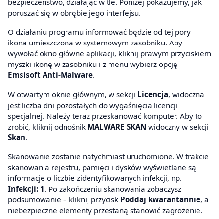
bezpieczeństwo, działając w tle. Poniżej pokazujemy, jak
poruszać się w obrębie jego interfejsu.
O działaniu programu informować będzie od tej pory
ikona umieszczona w systemowym zasobniku. Aby
wywołać okno główne aplikacji, kliknij prawym przyciskiem
myszki ikonę w zasobniku i z menu wybierz opcję
Emsisoft Anti-Malware
.
W otwartym oknie głównym, w sekcji
Licencja
, widoczna
jest liczba dni pozostałych do wygaśnięcia licencji
specjalnej. Należy teraz przeskanować komputer. Aby to
zrobić, kliknij odnośnik
MALWARE SKAN
widoczny w sekcji
Skan
.
Skanowanie zostanie natychmiast uruchomione. W trakcie
skanowania rejestru, pamięci i dysków wyświetlane są
informacje o liczbie zidentyfikowanych infekcji, np.
Infekcji: 1
. Po zakończeniu skanowania zobaczysz
podsumowanie – kliknij przycisk
Poddaj kwarantannie
, a
niebezpieczne elementy przestaną stanowić zagrożenie.