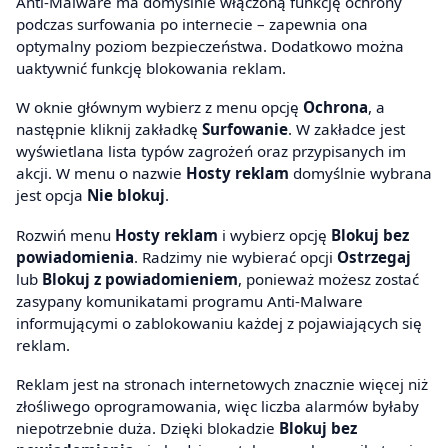
Anti-Malware ma domyślnie włączoną funkcję ochrony
podczas surfowania po internecie – zapewnia ona
optymalny poziom bezpieczeństwa. Dodatkowo można
uaktywnić funkcję blokowania reklam.
W oknie głównym wybierz z menu opcję
Ochrona
, a
następnie kliknij zakładkę
Surfowanie
. W zakładce jest
wyświetlana lista typów zagrożeń oraz przypisanych im
akcji. W menu o nazwie
Hosty reklam
domyślnie wybrana
jest opcja
Nie blokuj
.
Rozwiń menu
Hosty reklam
i wybierz opcję
Blokuj bez
powiadomienia
. Radzimy nie wybierać opcji
Ostrzegaj
lub
Blokuj z powiadomieniem
, ponieważ możesz zostać
zasypany komunikatami programu Anti-Malware
informującymi o zablokowaniu każdej z pojawiających się
reklam.
Reklam jest na stronach internetowych znacznie więcej niż
złośliwego oprogramowania, więc liczba alarmów byłaby
niepotrzebnie duża. Dzięki blokadzie
Blokuj bez