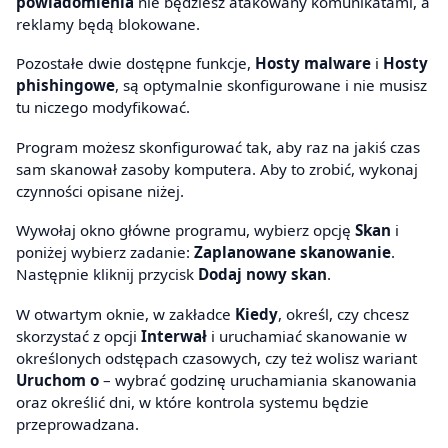
powiadomienia
nie będziesz atakowany komunikatami, a
reklamy będą blokowane.
Pozostałe dwie dostępne funkcje,
Hosty malware
i
Hosty
phishingowe
, są optymalnie skonfigurowane i nie musisz
tu niczego modyfikować.
Program możesz skonfigurować tak, aby raz na jakiś czas
sam skanował zasoby komputera. Aby to zrobić, wykonaj
czynności opisane niżej.
Wywołaj okno główne programu, wybierz opcję
Skan
i
poniżej wybierz zadanie:
Zaplanowane skanowanie
.
Następnie kliknij przycisk
Dodaj nowy skan
.
W otwartym oknie, w zakładce
Kiedy
, określ, czy chcesz
skorzystać z opcji
Interwał
i uruchamiać skanowanie w
określonych odstępach czasowych, czy też wolisz wariant
Uruchom o
– wybrać godzinę uruchamiania skanowania
oraz określić dni, w które kontrola systemu będzie
przeprowadzana.