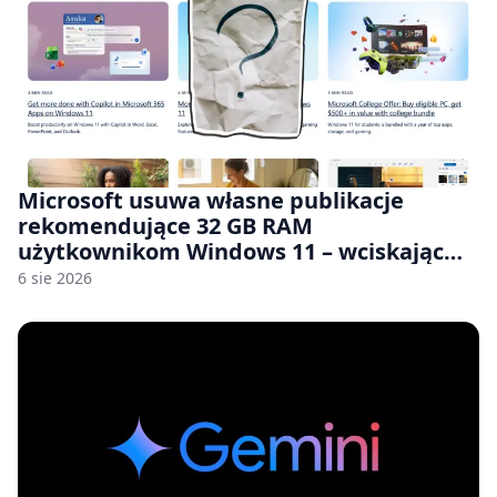
Microsoft usuwa własne publikacje
rekomendujące 32 GB RAM
użytkownikom Windows 11 – wciskając
nam przy tym komputery z 8 GB RAM po
6 sie 2026
zawyżonych cenach