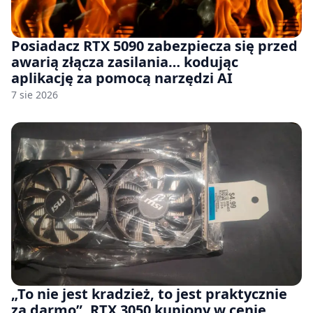
Posiadacz RTX 5090 zabezpiecza się przed
awarią złącza zasilania… kodując
aplikację za pomocą narzędzi AI
7 sie 2026
„To nie jest kradzież, to jest praktycznie
za darmo”. RTX 3050 kupiony w cenie