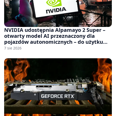
NVIDIA udostępnia Alpamayo 2 Super –
otwarty model AI przeznaczony dla
pojazdów autonomicznych – do użytku
komercyjnego
7 sie 2026