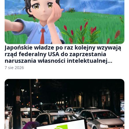
Japońskie władze po raz kolejny wzywają
rząd federalny USA do zaprzestania
naruszania własności intelektualnej
japońskich gier i anime
7 sie 2026