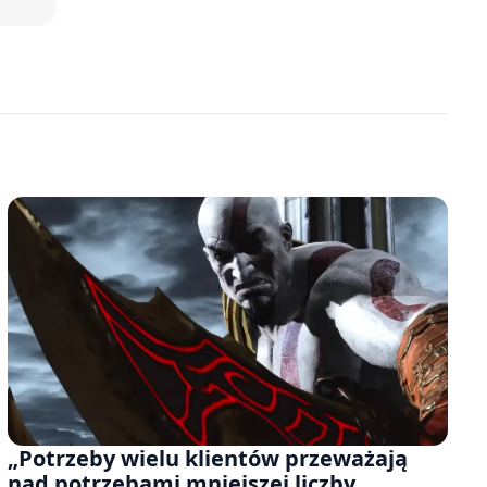
„Potrzeby wielu klientów przeważają
nad potrzebami mniejszej liczby