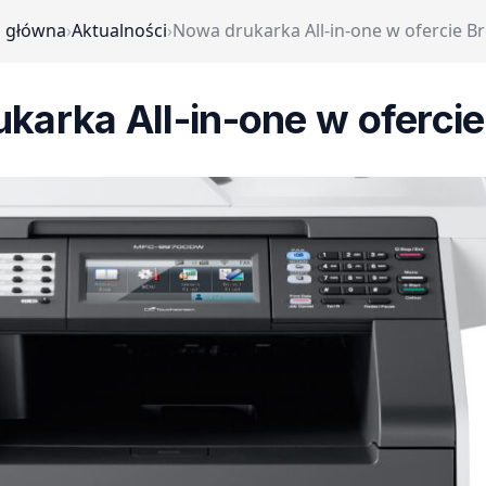
a główna
›
Aktualności
›
Nowa drukarka All-in-one w ofercie B
karka All-in-one w ofercie