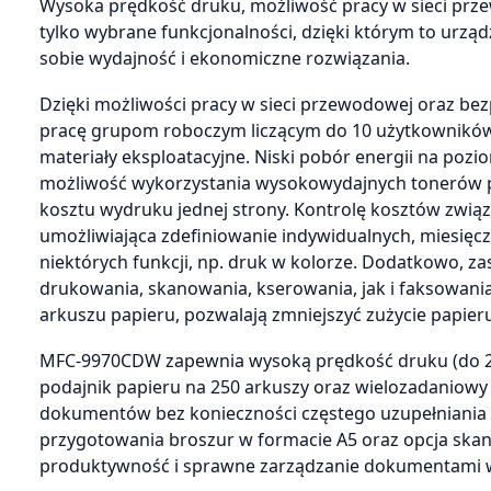
Wysoka prędkość druku, możliwość pracy w sieci prz
tylko wybrane funkcjonalności, dzięki którym to urzą
sobie wydajność i ekonomiczne rozwiązania.
Dzięki możliwości pracy w sieci przewodowej oraz be
pracę grupom roboczym liczącym do 10 użytkowników
materiały eksploatacyjne. Niski pobór energii na pozio
możliwość wykorzystania wysokowydajnych tonerów po
kosztu wydruku jednej strony. Kontrolę kosztów zwią
umożliwiająca zdefiniowanie indywidualnych, miesięc
niektórych funkcji, np. druk w kolorze. Dodatkowo,
drukowania, skanowania, kserowania, jak i faksowani
arkuszu papieru, pozwalają zmniejszyć zużycie papier
MFC-9970CDW zapewnia wysoką prędkość druku (do 28
podajnik papieru na 250 arkuszy oraz wielozadaniowy
dokumentów bez konieczności częstego uzupełniania 
przygotowania broszur w formacie A5 oraz opcja skanow
produktywność i sprawne zarządzanie dokumentami w