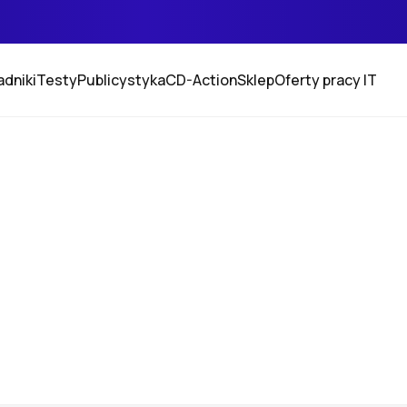
adniki
Testy
Publicystyka
CD-Action
Sklep
Oferty pracy IT