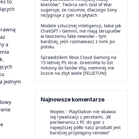
ks to
klientów”. Twórca serii God of War
niących
sugeruje, że rozumie, dlaczego Sony
rezygnuje z gier na płytach
Modele sztucznej inteligencji, takie jak
sprawną
ChatGPT i Gemini, nie mają skrupułów
w tworzeniu fake newsów – tym
raz
bardziej, jeśli rozmawiasz z nimi po
my a
polsku
enia
Sprawdziłem Xbox Cloud Gaming na
k,
15-letniej PS Vicie. GreenVita to list
zących
miłosny do fanów Vity, niemniej nie
liczcie na zbyt wiele [FELIETON]
ku
na jednym
Najnowsze komentarze
rdowy
wanie
Woytec
-
PlayStation nie obawia
się rywalizacji z pecetami. „W
porównaniu z PC do gier z
ce
najwyższej półki nasz produkt jest
bardziej przystępny cenowo”