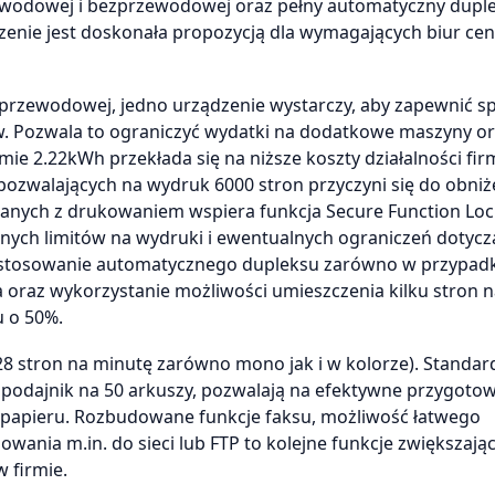
ewodowej i bezprzewodowej oraz pełny automatyczny duple
dzenie jest doskonała propozycją dla wymagających biur ce
zprzewodowej, jedno urządzenie wystarczy, aby zapewnić 
. Pozwala to ograniczyć wydatki na dodatkowe maszyny o
mie 2.22kWh przekłada się na niższe koszty działalności fir
zwalających na wydruk 6000 stron przyczyni się do obniż
zanych z drukowaniem wspiera funkcja Secure Function Loc
znych limitów na wydruki i ewentualnych ograniczeń dotyc
 zastosowanie automatycznego dupleksu zarówno w przypad
a oraz wykorzystanie możliwości umieszczenia kilku stron 
u o 50%.
 stron na minutę zarówno mono jak i w kolorze). Standa
 podajnik na 50 arkuszy, pozwalają na efektywne przygoto
papieru. Rozbudowane funkcje faksu, możliwość łatwego
ania m.in. do sieci lub FTP to kolejne funkcje zwiększają
 firmie.