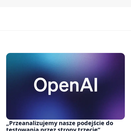
„Przeanalizujemy nasze podejście do
testowania przez strony trzecie”.