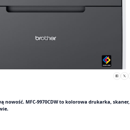
wą nowość. MFC-9970CDW to kolorowa drukarka, skaner,
wie.