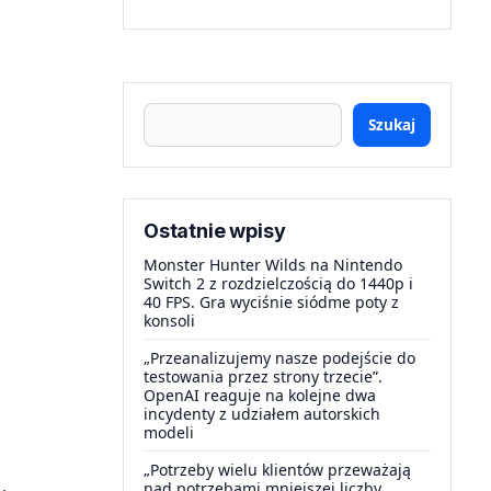
Szukaj
Ostatnie wpisy
Monster Hunter Wilds na Nintendo
Switch 2 z rozdzielczością do 1440p i
40 FPS. Gra wyciśnie siódme poty z
konsoli
„Przeanalizujemy nasze podejście do
testowania przez strony trzecie”.
OpenAI reaguje na kolejne dwa
incydenty z udziałem autorskich
modeli
„Potrzeby wielu klientów przeważają
nad potrzebami mniejszej liczby