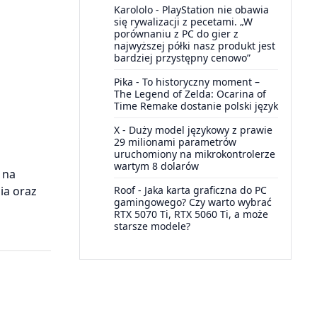
Karololo
-
PlayStation nie obawia
się rywalizacji z pecetami. „W
porównaniu z PC do gier z
najwyższej półki nasz produkt jest
bardziej przystępny cenowo”
Pika
-
To historyczny moment –
The Legend of Zelda: Ocarina of
Time Remake dostanie polski język
X
-
Duży model językowy z prawie
29 milionami parametrów
uruchomiony na mikrokontrolerze
wartym 8 dolarów
 na
Roof
-
Jaka karta graficzna do PC
ia oraz
gamingowego? Czy warto wybrać
RTX 5070 Ti, RTX 5060 Ti, a może
starsze modele?