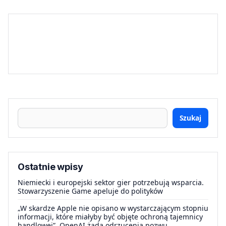
Szukaj
Ostatnie wpisy
Niemiecki i europejski sektor gier potrzebują wsparcia.
Stowarzyszenie Game apeluje do polityków
„W skardze Apple nie opisano w wystarczającym stopniu
informacji, które miałyby być objęte ochroną tajemnicy
handlowej”. OpenAI żąda odrzucenia pozwu