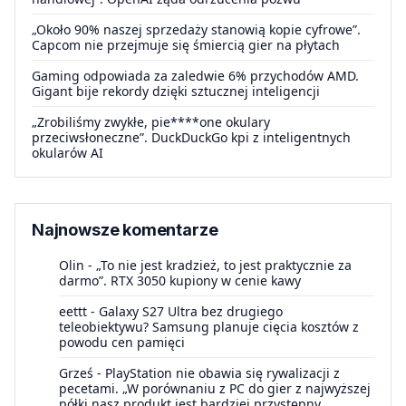
„Około 90% naszej sprzedaży stanowią kopie cyfrowe”.
Capcom nie przejmuje się śmiercią gier na płytach
Gaming odpowiada za zaledwie 6% przychodów AMD.
Gigant bije rekordy dzięki sztucznej inteligencji
„Zrobiliśmy zwykłe, pie****one okulary
przeciwsłoneczne”. DuckDuckGo kpi z inteligentnych
okularów AI
Najnowsze komentarze
Olin
-
„To nie jest kradzież, to jest praktycznie za
darmo”. RTX 3050 kupiony w cenie kawy
eettt
-
Galaxy S27 Ultra bez drugiego
teleobiektywu? Samsung planuje cięcia kosztów z
powodu cen pamięci
Grześ
-
PlayStation nie obawia się rywalizacji z
pecetami. „W porównaniu z PC do gier z najwyższej
półki nasz produkt jest bardziej przystępny