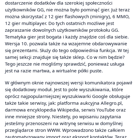
dostarczenie dodatków dla szerokiej społeczności
użytkowników GG, nie można było pominąć gier. Już teraz
można skorzystać z 12 gier flashowych (minigry), 6 MMO,
12 gier multiplayer. Do tych ostatnich możliwe jest
zapraszanie dowolnych użytkowników protokołu GG.
Tematyka gier jest bogata i każdy znajdzie coś dla siebie.
Wersja 10. pozwala także na wzajemne obdarowywanie
się prezentami. Służy do tego odpowiednia funkcja. W tej
samej sekcji znajduje się także sklep. Co w nim będzie?
Tego jeszcze nie mogliśmy sprawdzić, ponieważ usługa
jest na razie martwa, a wirtualne półki puste.
W głównym oknie najnowszej wersji komunikatora pojawił
się dodatkowy moduł. Jest to pole wyszukiwania, które
oprócz najpopularniejszej wyszukiwarki Google obsługuje
także takie serwisy, jak: platforma aukcyjna Allegro.pl,
darmowa encyklopedia Wikipedia, serwis YouTube oraz
inne mniejsze strony. Niestety, po wpisaniu zapytania
jesteśmy przenoszeni na witrynę serwisu w domyślnej
przeglądarce stron WWW. Wprowadzono także całkiem
zautomatyzowany import oraz eksport kontaktów. Teraz