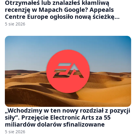
Otrzymałeś lub znalazłeś kłamliwą
recenzję w Mapach Google? Appeals
Centre Europe ogłosiło nową ścieżkę
odwoławczą dla firm i konsumentów
5 sie 2026
„Wchodzimy w ten nowy rozdział z pozycji
siły”. Przejęcie Electronic Arts za 55
miliardów dolarów sfinalizowane
5 sie 2026