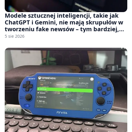
Modele sztucznej inteligencji, takie jak
ChatGPT i Gemini, nie mają skrupułów w
tworzeniu fake newsów – tym bardziej,
jeśli rozmawiasz z nimi po polsku
5 sie 2026