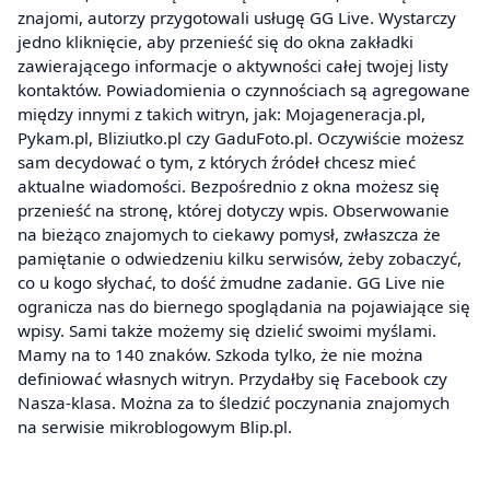
znajomi, autorzy przygotowali usługę GG Live. Wystarczy
jedno kliknięcie, aby przenieść się do okna zakładki
zawierającego informacje o aktywności całej twojej listy
kontaktów. Powiadomienia o czynnościach są agregowane
między innymi z takich witryn, jak: Mojageneracja.pl,
Pykam.pl, Bliziutko.pl czy GaduFoto.pl. Oczywiście możesz
sam decydować o tym, z których źródeł chcesz mieć
aktualne wiadomości. Bezpośrednio z okna możesz się
przenieść na stronę, której dotyczy wpis. Obserwowanie
na bieżąco znajomych to ciekawy pomysł, zwłaszcza że
pamiętanie o odwiedzeniu kilku serwisów, żeby zobaczyć,
co u kogo słychać, to dość żmudne zadanie. GG Live nie
ogranicza nas do biernego spoglądania na pojawiające się
wpisy. Sami także możemy się dzielić swoimi myślami.
Mamy na to 140 znaków. Szkoda tylko, że nie można
definiować własnych witryn. Przydałby się Facebook czy
Nasza-klasa. Można za to śledzić poczynania znajomych
na serwisie mikroblogowym Blip.pl.