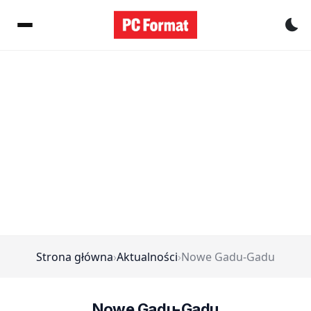
Pr
Strona główna
›
Aktualności
›
Nowe Gadu-Gadu
Nowe Gadu-Gadu