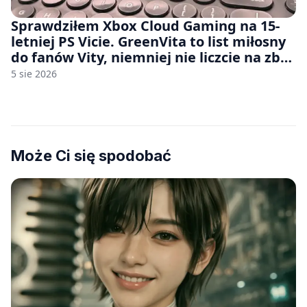
Sprawdziłem Xbox Cloud Gaming na 15-
letniej PS Vicie. GreenVita to list miłosny
do fanów Vity, niemniej nie liczcie na zbyt
wiele [FELIETON]
5 sie 2026
Może Ci się spodobać