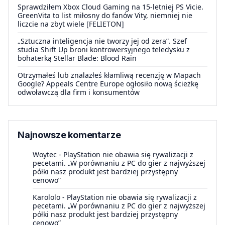
Sprawdziłem Xbox Cloud Gaming na 15-letniej PS Vicie.
GreenVita to list miłosny do fanów Vity, niemniej nie
liczcie na zbyt wiele [FELIETON]
„Sztuczna inteligencja nie tworzy jej od zera”. Szef
studia Shift Up broni kontrowersyjnego teledysku z
bohaterką Stellar Blade: Blood Rain
Otrzymałeś lub znalazłeś kłamliwą recenzję w Mapach
Google? Appeals Centre Europe ogłosiło nową ścieżkę
odwoławczą dla firm i konsumentów
Najnowsze komentarze
Woytec
-
PlayStation nie obawia się rywalizacji z
pecetami. „W porównaniu z PC do gier z najwyższej
półki nasz produkt jest bardziej przystępny
cenowo”
Karololo
-
PlayStation nie obawia się rywalizacji z
pecetami. „W porównaniu z PC do gier z najwyższej
półki nasz produkt jest bardziej przystępny
cenowo”