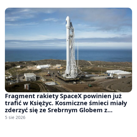
Fragment rakiety SpaceX powinien już
trafić w Księżyc. Kosmiczne śmieci miały
zderzyć się ze Srebrnym Globem z
prędkością 8690 km/h
5 sie 2026