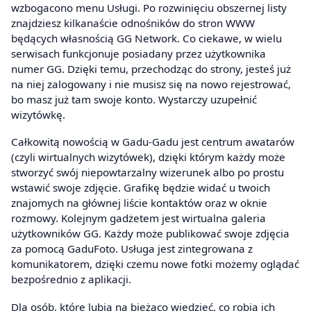
wzbogacono menu Usługi. Po rozwinięciu obszernej listy
znajdziesz kilkanaście odnośników do stron WWW
będących własnością GG Network. Co ciekawe, w wielu
serwisach funkcjonuje posiadany przez użytkownika
numer GG. Dzięki temu, przechodząc do strony, jesteś już
na niej zalogowany i nie musisz się na nowo rejestrować,
bo masz już tam swoje konto. Wystarczy uzupełnić
wizytówkę.
Całkowitą nowością w Gadu-Gadu jest centrum awatarów
(czyli wirtualnych wizytówek), dzięki którym każdy może
stworzyć swój niepowtarzalny wizerunek albo po prostu
wstawić swoje zdjęcie. Grafikę będzie widać u twoich
znajomych na głównej liście kontaktów oraz w oknie
rozmowy. Kolejnym gadżetem jest wirtualna galeria
użytkowników GG. Każdy może publikować swoje zdjęcia
za pomocą GaduFoto. Usługa jest zintegrowana z
komunikatorem, dzięki czemu nowe fotki możemy oglądać
bezpośrednio z aplikacji.
Dla osób, które lubią na bieżąco wiedzieć, co robią ich