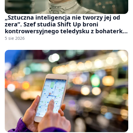
„Sztuczna inteligencja nie tworzy jej od
zera”. Szef studia Shift Up broni
kontrowersyjnego teledysku z bohaterką
Stellar Blade: Blood Rain
5 sie 2026