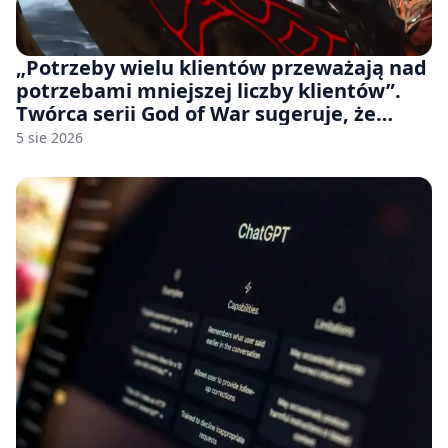
„Potrzeby wielu klientów przeważają nad
potrzebami mniejszej liczby klientów”.
Twórca serii God of War sugeruje, że
rozumie, dlaczego Sony rezygnuje z gier
5 sie 2026
na płytach