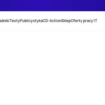
adniki
Testy
Publicystyka
CD-Action
Sklep
Oferty pracy IT