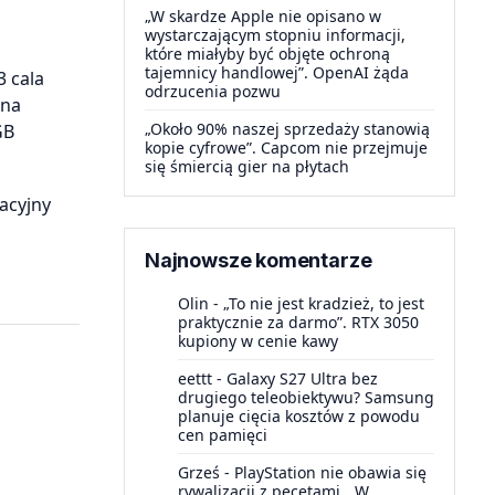
„W skardze Apple nie opisano w
wystarczającym stopniu informacji,
które miałyby być objęte ochroną
tajemnicy handlowej”. OpenAI żąda
 cala
odrzucenia pozwu
 na
„Około 90% naszej sprzedaży stanowią
GB
kopie cyfrowe”. Capcom nie przejmuje
się śmiercią gier na płytach
acyjny
Najnowsze komentarze
Olin
-
„To nie jest kradzież, to jest
praktycznie za darmo”. RTX 3050
kupiony w cenie kawy
eettt
-
Galaxy S27 Ultra bez
drugiego teleobiektywu? Samsung
planuje cięcia kosztów z powodu
cen pamięci
Grześ
-
PlayStation nie obawia się
rywalizacji z pecetami. „W