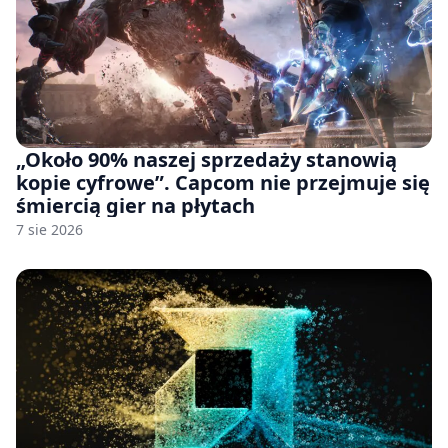
„Około 90% naszej sprzedaży stanowią
kopie cyfrowe”. Capcom nie przejmuje się
śmiercią gier na płytach
7 sie 2026