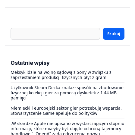
Szukaj
Ostatnie wpisy
Meksyk idzie na wojnę sądową z Sony w związku z
zaprzestaniem produkcji fizycznych płyt z grami
Użytkownik Steam Decka znalazł sposób na zbudowanie
fizycznej kolekcji gier za pomocą dyskietek z 1.44 MB
pamięci
Niemiecki i europejski sektor gier potrzebują wsparcia.
Stowarzyszenie Game apeluje do polityków
„W skardze Apple nie opisano w wystarczającym stopniu
informacji, które miałyby być objęte ochroną tajemnicy
handlowej”. OpenAI żąda odrzucenia pozwu