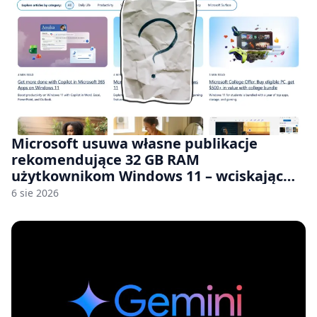
Microsoft usuwa własne publikacje
rekomendujące 32 GB RAM
użytkownikom Windows 11 – wciskając
nam przy tym komputery z 8 GB RAM po
6 sie 2026
zawyżonych cenach