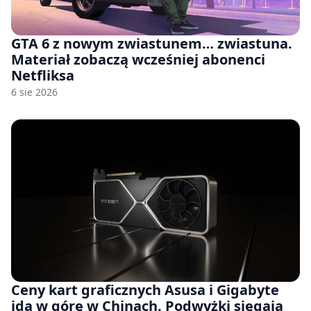
GTA 6 z nowym zwiastunem… zwiastuna.
Materiał zobaczą wcześniej abonenci
Netfliksa
6 sie 2026
Ceny kart graficznych Asusa i Gigabyte
idą w górę w Chinach. Podwyżki sięgają