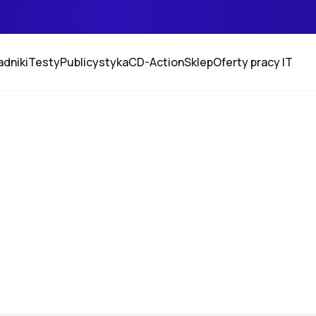
adniki
Testy
Publicystyka
CD-Action
Sklep
Oferty pracy IT