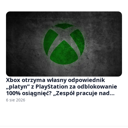
Xbox otrzyma własny odpowiednik
„platyn” z PlayStation za odblokowanie
100% osiągnięć? „Zespół pracuje nad
czymś, co ma się pojawić jeszcze w tym
6 sie 2026
roku”