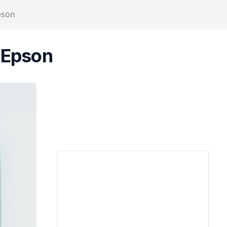
pson
y Epson