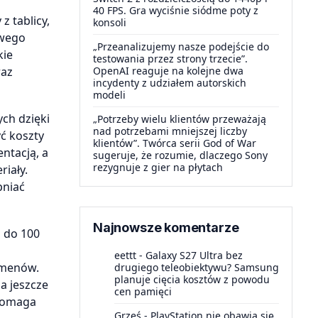
40 FPS. Gra wyciśnie siódme poty z
 tablicy,
konsoli
owego
„Przeanalizujemy nasze podejście do
kie
testowania przez strony trzecie”.
raz
OpenAI reaguje na kolejne dwa
incydenty z udziałem autorskich
modeli
ch dzięki
„Potrzeby wielu klientów przeważają
nad potrzebami mniejszej liczby
ć koszty
klientów”. Twórca serii God of War
ntacją, a
sugeruje, że rozumie, dlaczego Sony
rezygnuje z gier na płytach
riały.
pniać
Najnowsze komentarze
j do 100
eettt
-
Galaxy S27 Ultra bez
umenów.
drugiego teleobiektywu? Samsung
planuje cięcia kosztów z powodu
a jeszcze
cen pamięci
 pomaga
Grześ
-
PlayStation nie obawia się