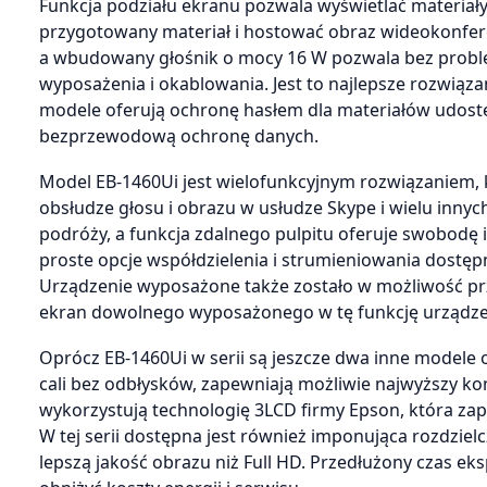
Funkcja podziału ekranu pozwala wyświetlać materiał
przygotowany materiał i hostować obraz wideokonferen
a wbudowany głośnik o mocy 16 W pozwala bez probl
wyposażenia i okablowania. Jest to najlepsze rozwiąza
modele oferują ochronę hasłem dla materiałów udostępn
bezprzewodową ochronę danych.
Model EB-1460Ui jest wielofunkcyjnym rozwiązaniem, 
obsłudze głosu i obrazu w usłudze Skype i wielu inny
podróży, a funkcja zdalnego pulpitu oferuje swobodę i
proste opcje współdzielenia i strumieniowania dostępn
Urządzenie wyposażone także zostało w możliwość pr
ekran dowolnego wyposażonego w tę funkcję urządze
Oprócz EB-1460Ui w serii są jeszcze dwa inne modele o
cali bez odbłysków, zapewniają możliwie najwyższy k
wykorzystują technologię 3LCD firmy Epson, która zap
W tej serii dostępna jest również imponująca rozdzi
lepszą jakość obrazu niż Full HD. Przedłużony czas e