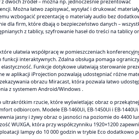
y z dwóch źródeł – można np. jednocześnie prezentować
cji. Można łatwo zapisywać, wysyłać i drukować materiały z
emu wzbogacić prezentację o materiały audio bez dodatk
nie dla firm, które dbają o bezpieczeństwo danych – wszyst
ianych z tablicy, szyfrowanie haseł do treści na tablicy o
które ułatwia współpracę w pomieszczeniach konferencyjny
ch funkcji interaktywnych. Zdalna obsługa pomaga ograniczy
 elastyczność. Funkcje dotykowe ułatwiają sterowanie preze
e w aplikacji iProjection pozwalają udostępniać różne mate
zekazywania obrazu Miracast, która pozwala łatwo udostę
nia z systemem Android/Windows .
 ultrakrótkim rzucie, które wyświetlając obraz o przekątne
omfort odbiorcom. Modele EB-1460Ui, EB-1450Ui i EB-1440Ui
ewnia jasny i żywy obraz o jasności na poziomie do 4400 l
elczość WUXGA, która przy współczynniku 1920×1200 zapewni
ksploatacji lampy do 10 000 godzin w trybie Eco dodatkowo