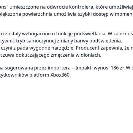
ns” umieszczone na odwrocie kontrolera, które umożliwia
 zwiększona powierzchnia umożliwia szybki dostęp w momenc
o zostały wzbogacone o funkcję podświetlania. W zależnoś
ktywnić tryb samoczynnej zmiany barwy podświetlenia.
zyni z pada wygodne narzędzie. Producent zapewnia, że 
dczuwa dokuczającego zmęczenia w dłoniach.
czna sugerowana przez importera – Impakt, wynosi 186 zł. W 
żytkowników platform Xbox360.