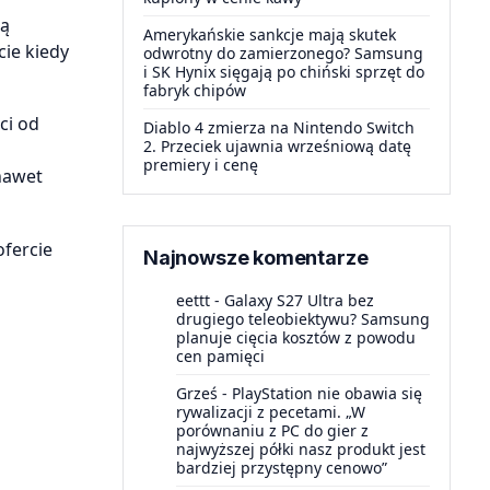
ją
Amerykańskie sankcje mają skutek
ie kiedy
odwrotny do zamierzonego? Samsung
i SK Hynix sięgają po chiński sprzęt do
fabryk chipów
ci od
Diablo 4 zmierza na Nintendo Switch
2. Przeciek ujawnia wrześniową datę
premiery i cenę
nawet
ofercie
Najnowsze komentarze
eettt
-
Galaxy S27 Ultra bez
drugiego teleobiektywu? Samsung
planuje cięcia kosztów z powodu
cen pamięci
Grześ
-
PlayStation nie obawia się
rywalizacji z pecetami. „W
porównaniu z PC do gier z
najwyższej półki nasz produkt jest
bardziej przystępny cenowo”