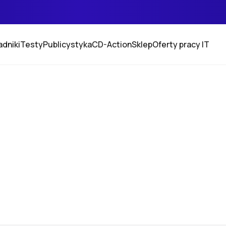
adniki
Testy
Publicystyka
CD-Action
Sklep
Oferty pracy IT