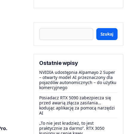
Szukaj
Ostatnie wpisy
NVIDIA udostępnia Alpamayo 2 Super
– otwarty model AI przeznaczony dla
pojazdów autonomicznych – do użytku
komercyjnego
Posiadacz RTX 5090 zabezpiecza się
przed awarią złącza zasilania…
kodując aplikację za pomocą narzędzi
AI
„To nie jest kradzież, to jest
ro.
praktycznie za darmo”. RTX 3050
kupiony w cenie kawy