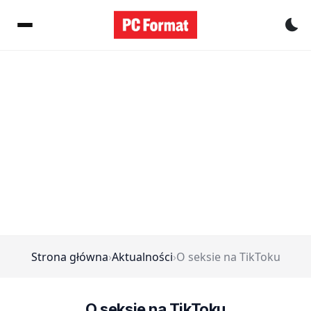
Pr
Strona główna
›
Aktualności
›
O seksie na TikToku
O seksie na TikToku