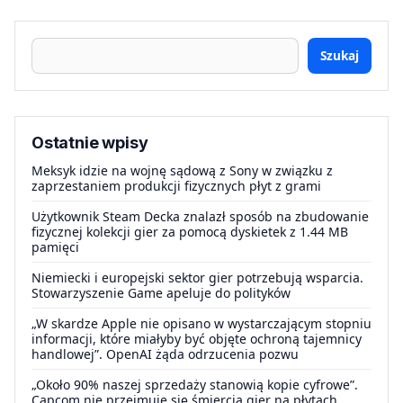
Szukaj
Ostatnie wpisy
Meksyk idzie na wojnę sądową z Sony w związku z
zaprzestaniem produkcji fizycznych płyt z grami
Użytkownik Steam Decka znalazł sposób na zbudowanie
fizycznej kolekcji gier za pomocą dyskietek z 1.44 MB
pamięci
Niemiecki i europejski sektor gier potrzebują wsparcia.
Stowarzyszenie Game apeluje do polityków
„W skardze Apple nie opisano w wystarczającym stopniu
informacji, które miałyby być objęte ochroną tajemnicy
handlowej”. OpenAI żąda odrzucenia pozwu
„Około 90% naszej sprzedaży stanowią kopie cyfrowe”.
Capcom nie przejmuje się śmiercią gier na płytach