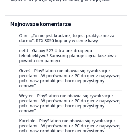
Najnowsze komentarze
Olin
-
„To nie jest kradzież, to jest praktycznie za
darmo”. RTX 3050 kupiony w cenie kawy
eettt
-
Galaxy S27 Ultra bez drugiego
teleobiektywu? Samsung planuje cięcia kosztów z
powodu cen pamięci
Grześ
-
PlayStation nie obawia się rywalizacji z
pecetami. „W porównaniu z PC do gier z najwyższej
półki nasz produkt jest bardziej przystępny
cenowo”
Woytec
-
PlayStation nie obawia się rywalizacji z
pecetami. „W porównaniu z PC do gier z najwyższej
półki nasz produkt jest bardziej przystępny
cenowo”
Karololo
-
PlayStation nie obawia się rywalizacji z
pecetami. „W porównaniu z PC do gier z najwyższej
półki nasz produkt jest bardziej przystępny