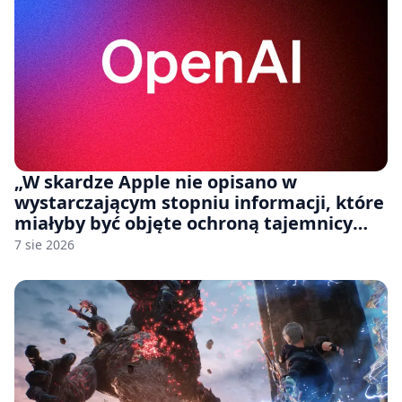
„W skardze Apple nie opisano w
wystarczającym stopniu informacji, które
miałyby być objęte ochroną tajemnicy
handlowej”. OpenAI żąda odrzucenia
7 sie 2026
pozwu