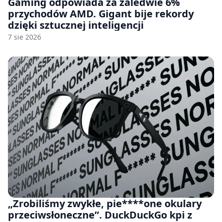
Gaming odpowiada za zaledwie 6%
przychodów AMD. Gigant bije rekordy
dzięki sztucznej inteligencji
7 sie 2026
„Zrobiliśmy zwykłe, pie****one okulary
przeciwsłoneczne”. DuckDuckGo kpi z