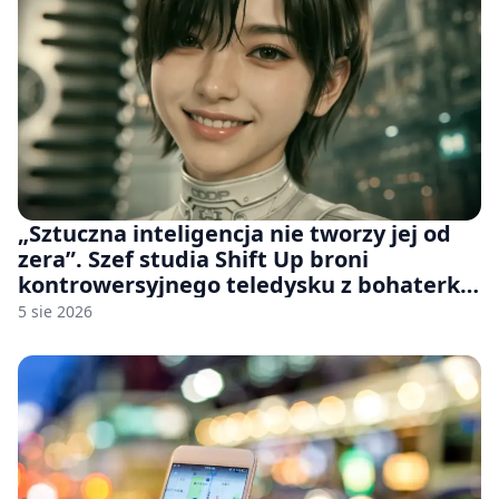
„Sztuczna inteligencja nie tworzy jej od
zera”. Szef studia Shift Up broni
kontrowersyjnego teledysku z bohaterką
Stellar Blade: Blood Rain
5 sie 2026