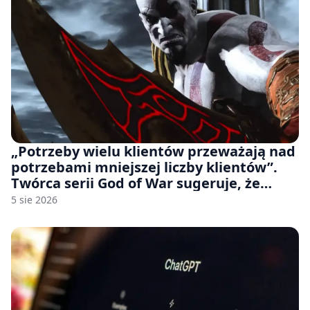
„Potrzeby wielu klientów przeważają nad
potrzebami mniejszej liczby klientów”.
Twórca serii God of War sugeruje, że
rozumie, dlaczego Sony rezygnuje z gier
5 sie 2026
na płytach