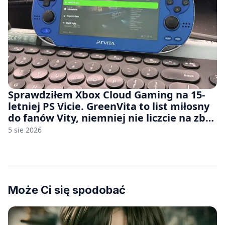
Sprawdziłem Xbox Cloud Gaming na 15-
letniej PS Vicie. GreenVita to list miłosny
do fanów Vity, niemniej nie liczcie na zbyt
wiele [FELIETON]
5 sie 2026
Może Ci się spodobać