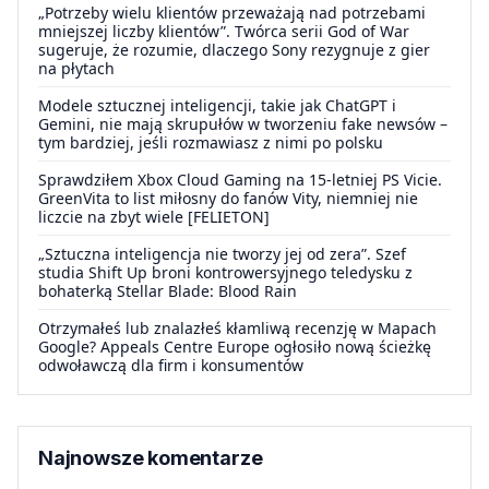
„Potrzeby wielu klientów przeważają nad potrzebami
mniejszej liczby klientów”. Twórca serii God of War
sugeruje, że rozumie, dlaczego Sony rezygnuje z gier
na płytach
Modele sztucznej inteligencji, takie jak ChatGPT i
Gemini, nie mają skrupułów w tworzeniu fake newsów –
tym bardziej, jeśli rozmawiasz z nimi po polsku
Sprawdziłem Xbox Cloud Gaming na 15-letniej PS Vicie.
GreenVita to list miłosny do fanów Vity, niemniej nie
liczcie na zbyt wiele [FELIETON]
„Sztuczna inteligencja nie tworzy jej od zera”. Szef
studia Shift Up broni kontrowersyjnego teledysku z
bohaterką Stellar Blade: Blood Rain
Otrzymałeś lub znalazłeś kłamliwą recenzję w Mapach
Google? Appeals Centre Europe ogłosiło nową ścieżkę
odwoławczą dla firm i konsumentów
Najnowsze komentarze