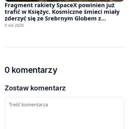
Fragment rakiety SpaceX powinien już
trafić w Księżyc. Kosmiczne śmieci miały
zderzyć się ze Srebrnym Globem z
prędkością 8690 km/h
5 sie 2026
0 komentarzy
Zostaw komentarz