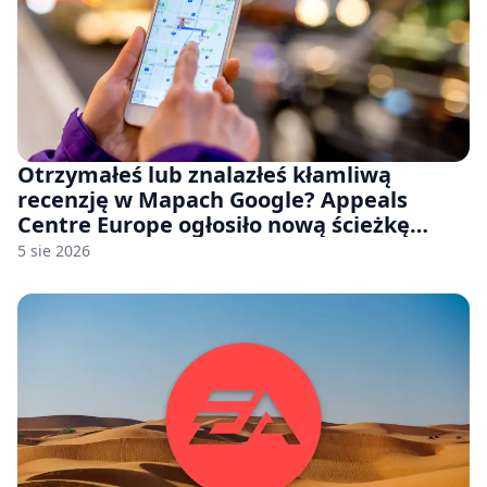
Otrzymałeś lub znalazłeś kłamliwą
recenzję w Mapach Google? Appeals
Centre Europe ogłosiło nową ścieżkę
odwoławczą dla firm i konsumentów
5 sie 2026