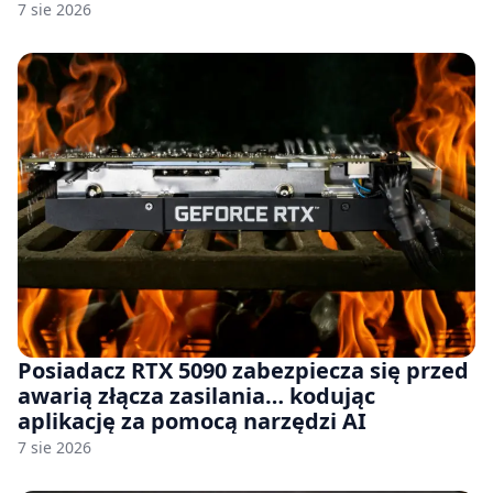
komercyjnego
7 sie 2026
Posiadacz RTX 5090 zabezpiecza się przed
awarią złącza zasilania… kodując
aplikację za pomocą narzędzi AI
7 sie 2026