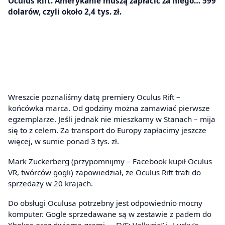
Oculus Rift. Amerykanie muszą zapłacić za niego… 599
dolarów, czyli około 2,4 tys. zł.
Wreszcie poznaliśmy datę premiery Oculus Rift –
końcówka marca. Od godziny można zamawiać pierwsze
egzemplarze. Jeśli jednak nie mieszkamy w Stanach – mija
się to z celem. Za transport do Europy zapłacimy jeszcze
więcej, w sumie ponad 3 tys. zł.
Mark Zuckerberg (przypomnijmy – Facebook kupił Oculus
VR, twórców gogli) zapowiedział, że Oculus Rift trafi do
sprzedaży w 20 krajach.
Do obsługi Oculusa potrzebny jest odpowiednio mocny
komputer. Gogle sprzedawane są w zestawie z padem do