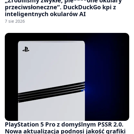
„Zrobiliśmy zwykłe, pie****one okulary
przeciwsłoneczne”. DuckDuckGo kpi z
inteligentnych okularów AI
7 sie 2026
PlayStation 5 Pro z domyślnym PSSR 2.0.
Nowa aktualizacja podnosi jakość grafiki