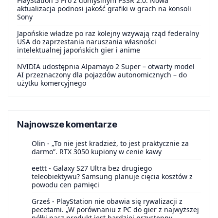
PlayStation 5 Pro z domyślnym PSSR 2.0. Nowa
aktualizacja podnosi jakość grafiki w grach na konsoli
Sony
Japońskie władze po raz kolejny wzywają rząd federalny
USA do zaprzestania naruszania własności
intelektualnej japońskich gier i anime
NVIDIA udostępnia Alpamayo 2 Super – otwarty model
AI przeznaczony dla pojazdów autonomicznych – do
użytku komercyjnego
Najnowsze komentarze
Olin
-
„To nie jest kradzież, to jest praktycznie za
darmo”. RTX 3050 kupiony w cenie kawy
eettt
-
Galaxy S27 Ultra bez drugiego
teleobiektywu? Samsung planuje cięcia kosztów z
powodu cen pamięci
Grześ
-
PlayStation nie obawia się rywalizacji z
pecetami. „W porównaniu z PC do gier z najwyższej
półki nasz produkt jest bardziej przystępny