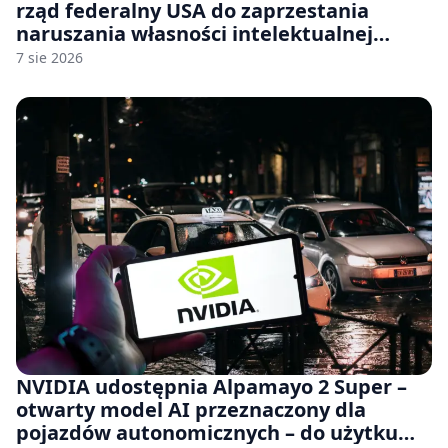
rząd federalny USA do zaprzestania
naruszania własności intelektualnej
japońskich gier i anime
7 sie 2026
NVIDIA udostępnia Alpamayo 2 Super –
otwarty model AI przeznaczony dla
pojazdów autonomicznych – do użytku