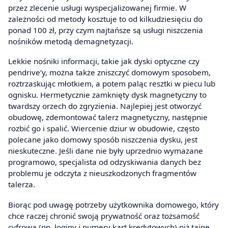
przez zlecenie usługi wyspecjalizowanej firmie. W
zależności od metody kosztuje to od kilkudziesięciu do
ponad 100 zł, przy czym najtańsze są usługi niszczenia
nośników metodą demagnetyzacji.
Lekkie nośniki informacji, takie jak dyski optyczne czy
pendrive’y, można także zniszczyć domowym sposobem,
roztrzaskując młotkiem, a potem paląc resztki w piecu lub
ognisku. Hermetycznie zamknięty dysk magnetyczny to
twardszy orzech do zgryzienia. Najlepiej jest otworzyć
obudowę, zdemontować talerz magnetyczny, następnie
rozbić go i spalić. Wiercenie dziur w obudowie, często
polecane jako domowy sposób niszczenia dysku, jest
nieskuteczne. Jeśli dane nie były uprzednio wymazane
programowo, specjalista od odzyskiwania danych bez
problemu je odczyta z nieuszkodzonych fragmentów
talerza.
Biorąc pod uwagę potrzeby użytkownika domowego, który
chce raczej chronić swoją prywatność oraz tożsamość
cyfrową (np. loginy i numery kart kredytowych) niż tajne