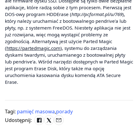
ale firmware dysku SSD. Dostępne są tylko dwie bezpłatne
aplikacje, które radzą sobie z tym procesem. Pierwszą jest
DOS-owy program HDDErase (
http://pcformat.pl/u/769
),
który należy uruchamiać z bootowalnego pendrive’a lub
płyty, np. z systemem FreeDOS. Niestety aplikacja nie jest
już rozwijana, więc mogą wystąpić problemy ze
zgodnością. Alternatywą jest użycie Parted Magic
(
https://partedmagic.com
), systemu do zarządzania
dyskami twardymi, uruchamianego z bootowalnej płyty
lub pendrive’a. Wśród narzędzi dostępnych w Parted Magic
jest program Erase Disk, który także ma opcję
uruchomienia kasowania dysku komendą ATA Secure
Erase.
Tagi:
pamięć masowa
,
porady
Udostępnij: