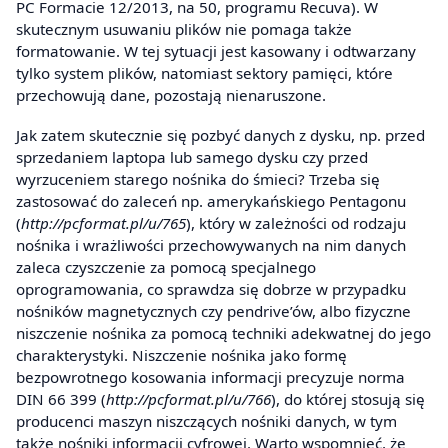
PC Formacie 12/2013, na 50, programu Recuva). W
skutecznym usuwaniu plików nie pomaga także
formatowanie. W tej sytuacji jest kasowany i odtwarzany
tylko system plików, natomiast sektory pamięci, które
przechowują dane, pozostają nienaruszone.
Jak zatem skutecznie się pozbyć danych z dysku, np. przed
sprzedaniem laptopa lub samego dysku czy przed
wyrzuceniem starego nośnika do śmieci? Trzeba się
zastosować do zaleceń np. amerykańskiego Pentagonu
(
http://pcformat.pl/u/765
), który w zależności od rodzaju
nośnika i wrażliwości przechowywanych na nim danych
zaleca czyszczenie za pomocą specjalnego
oprogramowania, co sprawdza się dobrze w przypadku
nośników magnetycznych czy pendrive’ów, albo fizyczne
niszczenie nośnika za pomocą techniki adekwatnej do jego
charakterystyki. Niszczenie nośnika jako formę
bezpowrotnego kosowania informacji precyzuje norma
DIN 66 399 (
http://pcformat.pl/u/766
), do której stosują się
producenci maszyn niszczących nośniki danych, w tym
także nośniki informacji cyfrowej. Warto wspomnieć, że