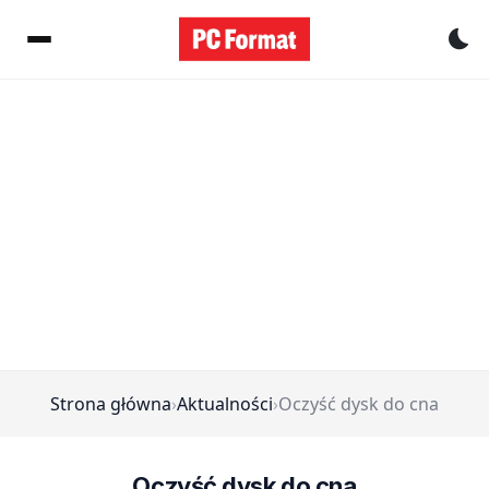
Pr
Strona główna
›
Aktualności
›
Oczyść dysk do cna
Oczyść dysk do cna