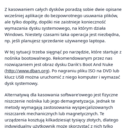
Z kasowaniem całych dysków poradzą sobie dwie opisane
wcześniej aplikacje do bezpowrotnego usuwania plików,
ale tylko dopóty, dopóki nie zaistnieje konieczność
wymazania dysku systemowego, na którym działa
Windows. Niestety czasami taka operacja jest niezbędna,
np. jeśli planujesz sprzedanie używanego laptopa.
W tej sytuacji trzeba sięgnąć po narzędzie, które startuje z
nośnika bootowalnego. Rekomendowanym przez nas
rozwiązaniem jest obraz dysku Darik’s Boot And Nuke
(
http://www.dban.org
). Po nagraniu pliku ISO na DVD lub
klucz USB można uruchomić z niego komputer i wymazać
dysk systemowy.
Alternatywą dla kasowania software’owego jest fizyczne
niszczenie nośnika lub jego demagnetyzacja. Jednak te
metody wymagają zastosowania wyspecjalizowanych
niszczarek mechanicznych lub magnetycznych. Te
urządzenia kosztują kilkadziesiąt tysięcy złotych, dlatego
indywidualny użytkownik może skorzystać z nich tylko