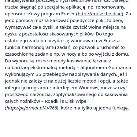
trzeba sięgnąć po specjalną aplikację, np. renomowany,
opensource’owy program Eraser (
http://eraser.heidi.ie
). Za
jego pomocą można kasować pojedyncze pliki, foldery,
wymazywać całe dyski, a także czyścić wolne miejsce na
dysku z pozostałości skasowanych plików. Do tego
ostatniego zadania przyda się wbudowana w Erasera
funkcja harmonogramu zadań, co pozwoli uruchomić to
czasochłonne zadanie np. w nocy albo po wyjściu z domu.
Do wyboru są różne metody kasowania, łącznie z
najbardziej ekstremalną metodą – algorytmem Gutmanna
wykonującym 35 przebiegów nadpisywania danych. Jeśli
jednak nie zależy ci na dużej liczbie metod i opcji, a także
integracji programu z interfejsem Windows, możesz użyć
prostszego narzędzia, zoptymalizowanego do kasowania
całych nośników – Roadkil’s Disk Wipe
(
http://pcformat.pl/u/768
), które ma tylko tę jedną funkcję.