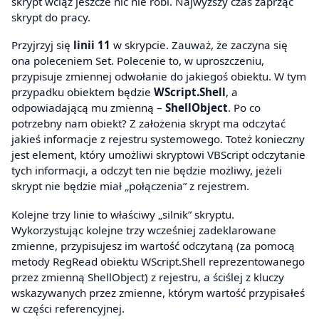
skrypt wciąż jeszcze nic nie robi. Najwyższy czas zaprząc
skrypt do pracy.
Przyjrzyj się
linii 11
w skrypcie. Zauważ, że zaczyna się
ona poleceniem Set. Polecenie to, w uproszczeniu,
przypisuje zmiennej odwołanie do jakiegoś obiektu. W tym
przypadku obiektem będzie
WScript.Shell
, a
odpowiadającą mu zmienną –
ShellObject
. Po co
potrzebny nam obiekt? Z założenia skrypt ma odczytać
jakieś informacje z rejestru systemowego. Toteż konieczny
jest element, który umożliwi skryptowi VBScript odczytanie
tych informacji, a odczyt ten nie będzie możliwy, jeżeli
skrypt nie będzie miał „połączenia” z rejestrem.
Kolejne trzy linie to właściwy „silnik” skryptu.
Wykorzystując kolejne trzy wcześniej zadeklarowane
zmienne, przypisujesz im wartość odczytaną (za pomocą
metody RegRead obiektu WScript.Shell reprezentowanego
przez zmienną ShellObject) z rejestru, a ściślej z kluczy
wskazywanych przez zmienne, którym wartość przypisałeś
w części referencyjnej.