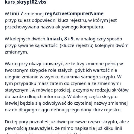
kurs_skrypt02.vbs
.
W
linii 7
zmiennej
regActiveComputerName
przypisujesz odpowiedni klucz rejestru, w którym jest
przechowywana nazwa aktywnego komputera.
W kolejnych dwóch
liniach, 8 i 9
, w analogiczny sposób
przypisywane są wartości (klucze rejestru) kolejnym dwóm
zmiennym.
Warto przy okazji zauważyć, że te trzy zmienne pełnią w
tworzonym skrypcie role stałych, gdyż ich wartość nie
ulegnie zmianie w wyniku działania samego skryptu. W
tym przypadku masz zatem do czynienia ze zmiennymi
statycznymi. A mówiąc prościej, z czymś w rodzaju skrótów
do bardzo długich informacji. W dalszej części skryptu
łatwiej będzie się odwoływać do czytelnej nazwy zmiennej
niż do długiego ciągu definiującego dany klucz rejestru.
Do tej pory poznałeś już dwie pierwsze części skryptu, ale z
pewnością zauważyłeś, że mimo napisania już kilku linii