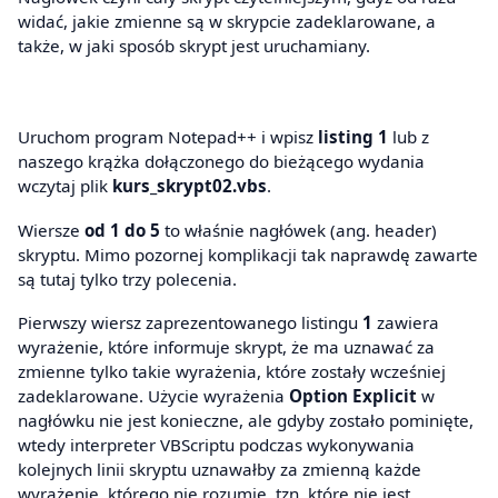
widać, jakie zmienne są w skrypcie zadeklarowane, a
także, w jaki sposób skrypt jest uruchamiany.
Uruchom program Notepad++ i wpisz
listing 1
lub z
naszego krążka dołączonego do bieżącego wydania
wczytaj plik
kurs_skrypt02.vbs
.
Wiersze
od 1 do 5
to właśnie nagłówek (ang. header)
skryptu. Mimo pozornej komplikacji tak naprawdę zawarte
są tutaj tylko trzy polecenia.
Pierwszy wiersz zaprezentowanego listingu
1
zawiera
wyrażenie, które informuje skrypt, że ma uznawać za
zmienne tylko takie wyrażenia, które zostały wcześniej
zadeklarowane. Użycie wyrażenia
Option Explicit
w
nagłówku nie jest konieczne, ale gdyby zostało pominięte,
wtedy interpreter VBScriptu podczas wykonywania
kolejnych linii skryptu uznawałby za zmienną każde
wyrażenie, którego nie rozumie, tzn. które nie jest