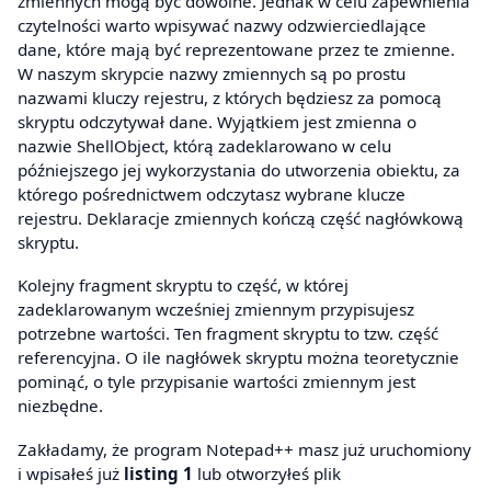
zmiennych mogą być dowolne. Jednak w celu zapewnienia
czytelności warto wpisywać nazwy odzwierciedlające
dane, które mają być reprezentowane przez te zmienne.
W naszym skrypcie nazwy zmiennych są po prostu
nazwami kluczy rejestru, z których będziesz za pomocą
skryptu odczytywał dane. Wyjątkiem jest zmienna o
nazwie ShellObject, którą zadeklarowano w celu
późniejszego jej wykorzystania do utworzenia obiektu, za
którego pośrednictwem odczytasz wybrane klucze
rejestru. Deklaracje zmiennych kończą część nagłówkową
skryptu.
Kolejny fragment skryptu to część, w której
zadeklarowanym wcześniej zmiennym przypisujesz
potrzebne wartości. Ten fragment skryptu to tzw. część
referencyjna. O ile nagłówek skryptu można teoretycznie
pominąć, o tyle przypisanie wartości zmiennym jest
niezbędne.
Zakładamy, że program Notepad++ masz już uruchomiony
i wpisałeś już
listing 1
lub otworzyłeś plik