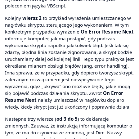
poleceniem języka VBScript.
Kolejny
wiersz 2
to przykład wyrażenia umieszczanego w
nagłówku skryptu, sterującego jego wykonaniem. W tym
konkretnym przypadku wyrażenie
On Error Resume Next
informuje komputer, jak ma postąpić, gdy podczas
wykonania skryptu napotka jakikolwiek błąd. Jeśli tak się
zdarzy, błędna linia zostanie zignorowana, a skrypt będzie
uruchamiany dalej od kolejnej linii. Tego typu praktyka jest
określana mianem obsługi błędów (ang. error handling).
Inna sprawa, że w przypadku, gdy dopiero tworzysz skrypt,
zalecanym rozwiązaniem jest niewpisywanie tego
wyrażenia, gdyż „ukrywa” ono możliwe błędy, jakie mogą
się pojawić podczas działania skryptu. Zwrot
On Error
Resume Next
należy umieszczać w nagłówku dopiero
wtedy, kiedy skrypt jest już ukończony i poprawnie działa.
Następne trzy wiersze (
od 3 do 5
) to deklaracje
zmiennych. Zauważ, że instrukcją informującą komputer o
tym, że ma do czynienia ze zmienną, jest Dim. Nazwy