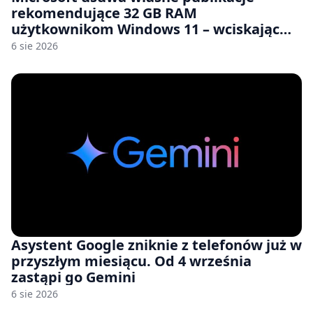
rekomendujące 32 GB RAM
użytkownikom Windows 11 – wciskając
nam przy tym komputery z 8 GB RAM po
6 sie 2026
zawyżonych cenach
Asystent Google zniknie z telefonów już w
przyszłym miesiącu. Od 4 września
zastąpi go Gemini
6 sie 2026