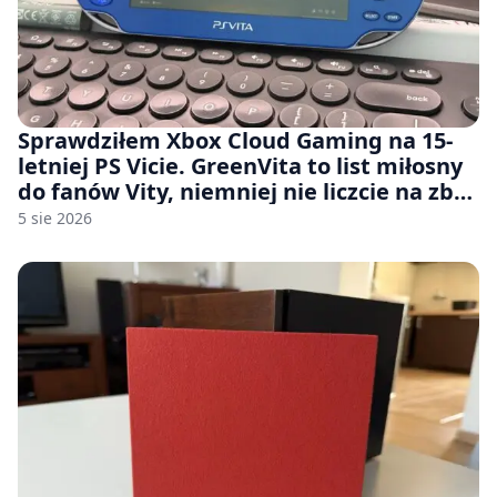
Sprawdziłem Xbox Cloud Gaming na 15-
letniej PS Vicie. GreenVita to list miłosny
do fanów Vity, niemniej nie liczcie na zbyt
wiele [FELIETON]
5 sie 2026