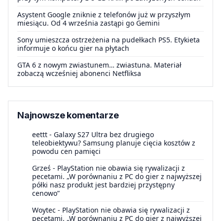
Asystent Google zniknie z telefonów już w przyszłym
miesiącu. Od 4 września zastąpi go Gemini
Sony umieszcza ostrzeżenia na pudełkach PS5. Etykieta
informuje o końcu gier na płytach
GTA 6 z nowym zwiastunem… zwiastuna. Materiał
zobaczą wcześniej abonenci Netfliksa
Najnowsze komentarze
eettt
-
Galaxy S27 Ultra bez drugiego
teleobiektywu? Samsung planuje cięcia kosztów z
powodu cen pamięci
Grześ
-
PlayStation nie obawia się rywalizacji z
pecetami. „W porównaniu z PC do gier z najwyższej
półki nasz produkt jest bardziej przystępny
cenowo”
Woytec
-
PlayStation nie obawia się rywalizacji z
pecetami. „W porównaniu z PC do gier z najwyższej