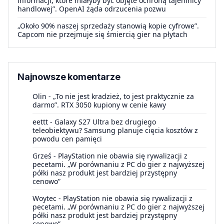
informacji, które miałyby być objęte ochroną tajemnicy
handlowej”. OpenAI żąda odrzucenia pozwu
„Około 90% naszej sprzedaży stanowią kopie cyfrowe”.
Capcom nie przejmuje się śmiercią gier na płytach
Najnowsze komentarze
Olin
-
„To nie jest kradzież, to jest praktycznie za
darmo”. RTX 3050 kupiony w cenie kawy
eettt
-
Galaxy S27 Ultra bez drugiego
teleobiektywu? Samsung planuje cięcia kosztów z
powodu cen pamięci
Grześ
-
PlayStation nie obawia się rywalizacji z
pecetami. „W porównaniu z PC do gier z najwyższej
półki nasz produkt jest bardziej przystępny
cenowo”
Woytec
-
PlayStation nie obawia się rywalizacji z
pecetami. „W porównaniu z PC do gier z najwyższej
półki nasz produkt jest bardziej przystępny
cenowo”