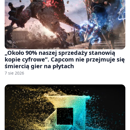
„Około 90% naszej sprzedaży stanowią
kopie cyfrowe”. Capcom nie przejmuje się
śmiercią gier na płytach
7 sie 2026