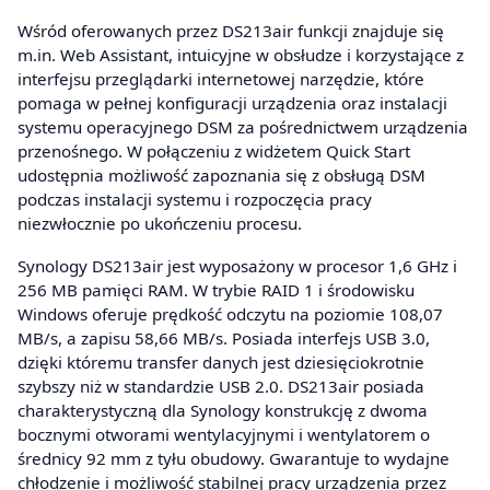
Wśród oferowanych przez DS213air funkcji znajduje się
m.in. Web Assistant, intuicyjne w obsłudze i korzystające z
interfejsu przeglądarki internetowej narzędzie, które
pomaga w pełnej konfiguracji urządzenia oraz instalacji
systemu operacyjnego DSM za pośrednictwem urządzenia
przenośnego. W połączeniu z widżetem Quick Start
udostępnia możliwość zapoznania się z obsługą DSM
podczas instalacji systemu i rozpoczęcia pracy
niezwłocznie po ukończeniu procesu.
Synology DS213air jest wyposażony w procesor 1,6 GHz i
256 MB pamięci RAM. W trybie RAID 1 i środowisku
Windows oferuje prędkość odczytu na poziomie 108,07
MB/s, a zapisu 58,66 MB/s. Posiada interfejs USB 3.0,
dzięki któremu transfer danych jest dziesięciokrotnie
szybszy niż w standardzie USB 2.0. DS213air posiada
charakterystyczną dla Synology konstrukcję z dwoma
bocznymi otworami wentylacyjnymi i wentylatorem o
średnicy 92 mm z tyłu obudowy. Gwarantuje to wydajne
chłodzenie i możliwość stabilnej pracy urządzenia przez