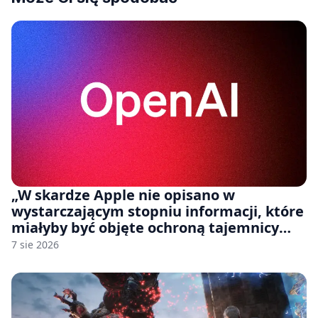
„W skardze Apple nie opisano w
wystarczającym stopniu informacji, które
miałyby być objęte ochroną tajemnicy
handlowej”. OpenAI żąda odrzucenia
7 sie 2026
pozwu