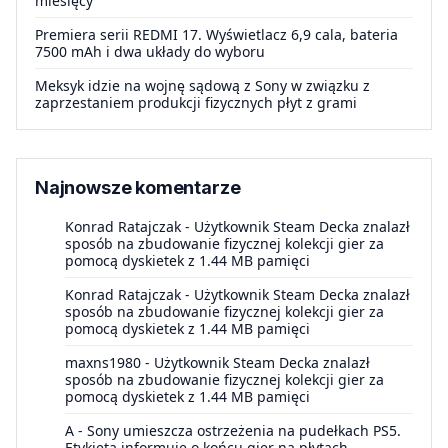
miesięcy
Premiera serii REDMI 17. Wyświetlacz 6,9 cala, bateria
7500 mAh i dwa układy do wyboru
Meksyk idzie na wojnę sądową z Sony w związku z
zaprzestaniem produkcji fizycznych płyt z grami
Najnowsze komentarze
Konrad Ratajczak
-
Użytkownik Steam Decka znalazł
sposób na zbudowanie fizycznej kolekcji gier za
pomocą dyskietek z 1.44 MB pamięci
Konrad Ratajczak
-
Użytkownik Steam Decka znalazł
sposób na zbudowanie fizycznej kolekcji gier za
pomocą dyskietek z 1.44 MB pamięci
maxns1980
-
Użytkownik Steam Decka znalazł
sposób na zbudowanie fizycznej kolekcji gier za
pomocą dyskietek z 1.44 MB pamięci
A
-
Sony umieszcza ostrzeżenia na pudełkach PS5.
Etykieta informuje o końcu gier na płytach