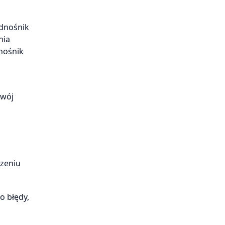
odnośnik
nia
dnośnik
twój
zeniu
to błędy,