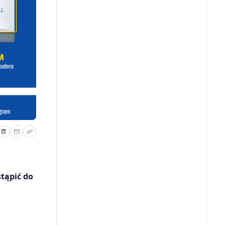
tąpić do