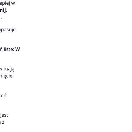
epiej w
nij
.
m
.
opasuje
 listę:
W
ów mają
nięcie
ceń.
jest
 z