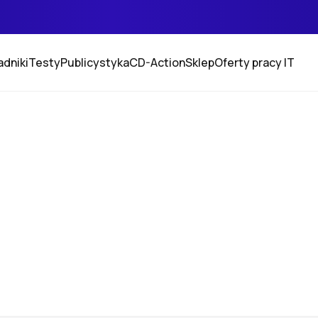
adniki
Testy
Publicystyka
CD-Action
Sklep
Oferty pracy IT