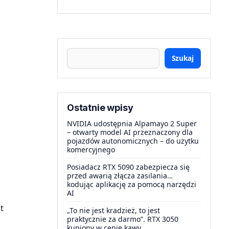
Szukaj
Ostatnie wpisy
NVIDIA udostępnia Alpamayo 2 Super
– otwarty model AI przeznaczony dla
pojazdów autonomicznych – do użytku
komercyjnego
Posiadacz RTX 5090 zabezpiecza się
przed awarią złącza zasilania…
kodując aplikację za pomocą narzędzi
AI
t
„To nie jest kradzież, to jest
praktycznie za darmo”. RTX 3050
kupiony w cenie kawy