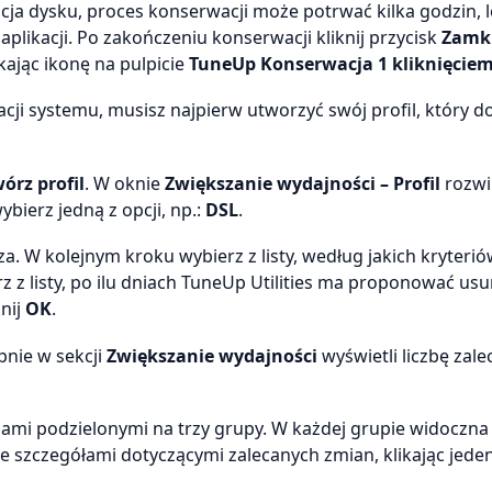
cja dysku, proces konserwacji może potrwać kilka godzin, l
plikacji. Po zakończeniu konserwacji kliknij przycisk
Zamk
ając ikonę na pulpicie
TuneUp Konserwacja 1 kliknięcie
cji systemu, musisz najpierw utworzyć swój profil, który d
órz profil
. W oknie
Zwiększanie wydajności – Profil
rozwiń
ybierz jedną z opcji, np.:
DSL
.
za. W kolejnym kroku wybierz z listy, według jakich kryteri
 z listy, po ilu dniach TuneUp Utilities ma proponować usu
nij
OK
.
pnie w sekcji
Zwiększanie wydajności
wyświetli liczbę zale
iami podzielonymi na trzy grupy. W każdej grupie widoczna 
e szczegółami dotyczącymi zalecanych zmian, klikając jeden