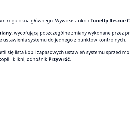
ym rogu okna głównego. Wywołasz okno
TuneUp Rescue C
miany
, wycofującą poszczególne zmiany wykonane przez p
lne ustawienia systemu do jednego z punktów kontrolnych.
tli się lista kopii zapasowych ustawień systemu sprzed mod
opii i kliknij odnośnik
Przywróć
.