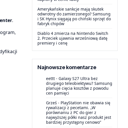
Amerykańskie sankcje mają skutek
odwrotny do zamierzonego? Samsung
i SK Hynix sięgają po chiński sprzęt do
enter
.
fabryk chipów
rogram,
Diablo 4 zmierza na Nintendo Switch
2. Przeciek ujawnia wrześniową datę
premiery i cenę
yfikacji
Najnowsze komentarze
eettt
-
Galaxy S27 Ultra bez
drugiego teleobiektywu? Samsung
planuje cięcia kosztów z powodu
cen pamięci
Grześ
-
PlayStation nie obawia się
rywalizacji z pecetami. „W
porównaniu z PC do gier z
najwyższej półki nasz produkt jest
bardziej przystępny cenowo”