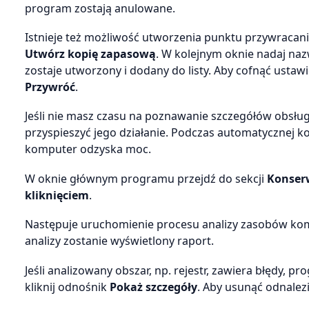
program zostają anulowane.
Istnieje też możliwość utworzenia punktu przywracan
Utwórz kopię zapasową
. W kolejnym oknie nadaj naz
zostaje utworzony i dodany do listy. Aby cofnąć ustawi
Przywróć
.
Jeśli nie masz czasu na poznawanie szczegółów obsłu
przyspieszyć jego działanie. Podczas automatycznej k
komputer odzyska moc.
W oknie głównym programu przejdź do sekcji
Konser
kliknięciem
.
Następuje uruchomienie procesu analizy zasobów ko
analizy zostanie wyświetlony raport.
Jeśli analizowany obszar, np. rejestr, zawiera błędy, pro
kliknij odnośnik
Pokaż szczegóły
. Aby usunąć odnalezi