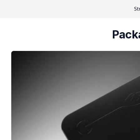
St
Packa