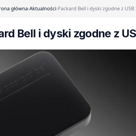
rona główna
›
Aktualności
›
Packard Bell i dyski zgodne z USB 
rd Bell i dyski zgodne z U