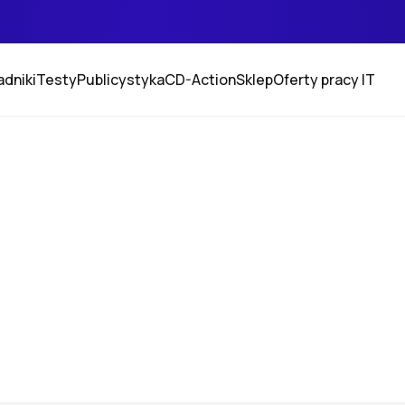
adniki
Testy
Publicystyka
CD-Action
Sklep
Oferty pracy IT