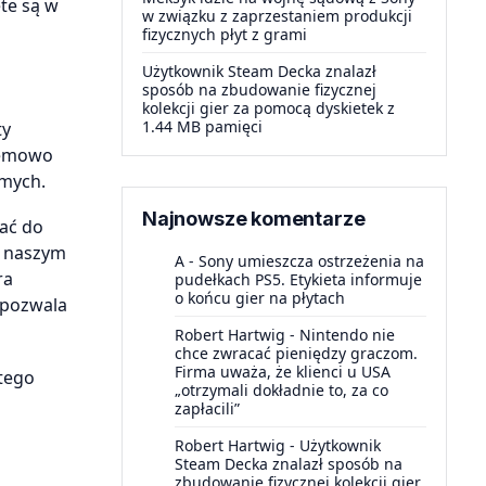
te są w
w związku z zaprzestaniem produkcji
fizycznych płyt z grami
Użytkownik Steam Decka znalazł
sposób na zbudowanie fizycznej
kolekcji gier za pomocą dyskietek z
1.44 MB pamięci
ty
lemowo
omych.
Najnowsze komentarze
ać do
y naszym
A
-
Sony umieszcza ostrzeżenia na
ra
pudełkach PS5. Etykieta informuje
o końcu gier na płytach
 pozwala
Robert Hartwig
-
Nintendo nie
chce zwracać pieniędzy graczom.
Firma uważa, że klienci u USA
utego
„otrzymali dokładnie to, za co
zapłacili”
Robert Hartwig
-
Użytkownik
Steam Decka znalazł sposób na
zbudowanie fizycznej kolekcji gier