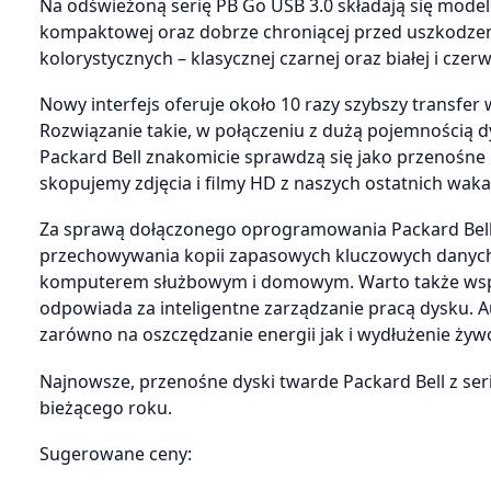
Na odświeżoną serię PB Go USB 3.0 składają się model
kompaktowej oraz dobrze chroniącej przed uszkodzen
kolorystycznych – klasycznej czarnej oraz białej i czer
Nowy interfejs oferuje około 10 razy szybszy transf
Rozwiązanie takie, w połączeniu z dużą pojemnością d
Packard Bell znakomicie sprawdzą się jako przenośn
skopujemy zdjęcia i filmy HD z naszych ostatnich waka
Za sprawą dołączonego oprogramowania Packard Bell
przechowywania kopii zapasowych kluczowych danych 
komputerem służbowym i domowym. Warto także wspo
odpowiada za inteligentne zarządzanie pracą dysku. 
zarówno na oszczędzanie energii jak i wydłużenie ży
Najnowsze, przenośne dyski twarde Packard Bell z ser
bieżącego roku.
Sugerowane ceny: