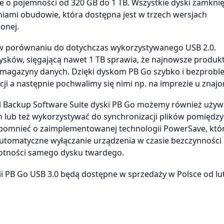
e o pojemności od 320 GB do 1 TB. Wszystkie dyski zamknię
iami obudowie, która dostępna jest w trzech wersjach
wonej.
er w porównaniu do dotychczas wykorzystywanego USB 2.0.
ysków, sięgającą nawet 1 TB sprawia, że najnowsze produk
e magazyny danych. Dzięki dyskom PB Go szybko i bezprob
cji a następnie pochwalimy się nimi np. na imprezie u znaj
 Backup Software Suite dyski PB Go możemy również używ
lub też wykorzystywać do synchronizacji plików pomiędz
mnieć o zaimplementowanej technologii PowerSave, któ
Automatyczne wyłączanie urządzenia w czasie bezczynności
wotności samego dysku twardego.
ii PB Go USB 3.0 będą dostępne w sprzedaży w Polsce od l