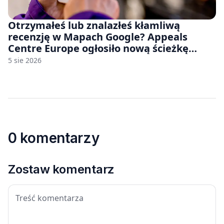
Otrzymałeś lub znalazłeś kłamliwą
recenzję w Mapach Google? Appeals
Centre Europe ogłosiło nową ścieżkę
odwoławczą dla firm i konsumentów
5 sie 2026
0 komentarzy
Zostaw komentarz