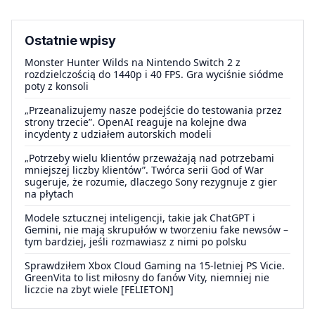
Ostatnie wpisy
Monster Hunter Wilds na Nintendo Switch 2 z
rozdzielczością do 1440p i 40 FPS. Gra wyciśnie siódme
poty z konsoli
„Przeanalizujemy nasze podejście do testowania przez
strony trzecie”. OpenAI reaguje na kolejne dwa
incydenty z udziałem autorskich modeli
„Potrzeby wielu klientów przeważają nad potrzebami
mniejszej liczby klientów”. Twórca serii God of War
sugeruje, że rozumie, dlaczego Sony rezygnuje z gier
na płytach
Modele sztucznej inteligencji, takie jak ChatGPT i
Gemini, nie mają skrupułów w tworzeniu fake newsów –
tym bardziej, jeśli rozmawiasz z nimi po polsku
Sprawdziłem Xbox Cloud Gaming na 15-letniej PS Vicie.
GreenVita to list miłosny do fanów Vity, niemniej nie
liczcie na zbyt wiele [FELIETON]