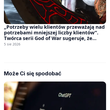
„Potrzeby wielu klientów przeważają nad
potrzebami mniejszej liczby klientów”.
Twórca serii God of War sugeruje, że
rozumie, dlaczego Sony rezygnuje z gier
5 sie 2026
na płytach
Może Ci się spodobać