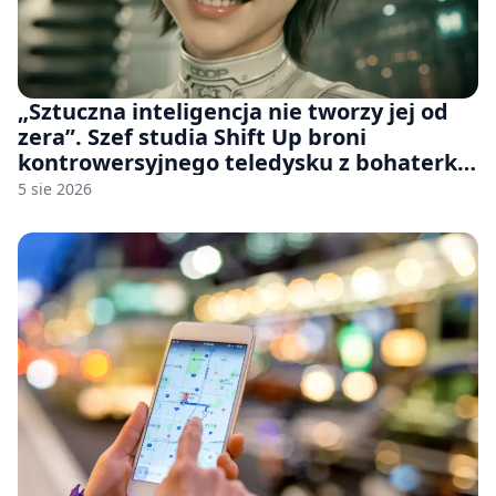
„Sztuczna inteligencja nie tworzy jej od
zera”. Szef studia Shift Up broni
kontrowersyjnego teledysku z bohaterką
Stellar Blade: Blood Rain
5 sie 2026