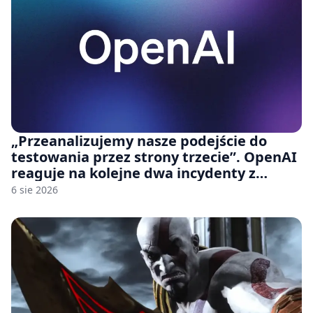
„Przeanalizujemy nasze podejście do
testowania przez strony trzecie”. OpenAI
reaguje na kolejne dwa incydenty z
udziałem autorskich modeli
6 sie 2026